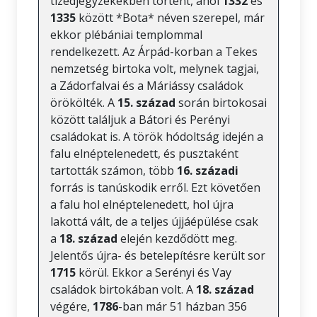
tizedjegyzékekben történt, ahol
1332
és
1335
között *Bota* néven szerepel, már
ekkor plébániai templommal
rendelkezett. Az Árpád-korban a Tekes
nemzetség birtoka volt, melynek tagjai,
a Zádorfalvai és a Máriássy családok
örökölték. A
15. század
során birtokosai
között találjuk a Bátori és Perényi
családokat is. A török hódoltság idején a
falu elnéptelenedett, és pusztaként
tartották számon, több
16. századi
forrás is tanúskodik erről. Ezt követően
a falu hol elnéptelenedett, hol újra
lakottá vált, de a teljes újjáépülése csak
a
18. század
elején kezdődött meg.
Jelentős újra- és betelepítésre került sor
1715
körül. Ekkor a Serényi és Vay
családok birtokában volt. A
18. század
végére,
1786
-ban már 51 házban 356