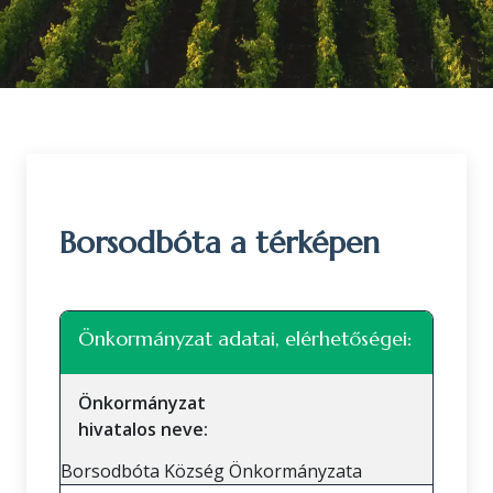
Borsodbóta a térképen
Leaflet
|
©
OpenStreetMap
közreműködők
+
Önkormányzat adatai, elérhetőségei:
−
Önkormányzat
hivatalos neve:
Borsodbóta Község Önkormányzata