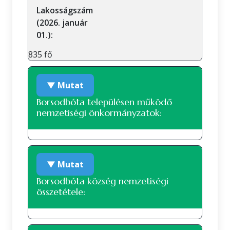
Lakosságszám
(2026. január
01.):
835 fő
▼ Mutat
Borsodbóta településen működő
nemzetiségi önkormányzatok:
Roma nemzetiségi önkormányzat
▼ Mutat
Borsodbóta község nemzetiségi
összetétele: