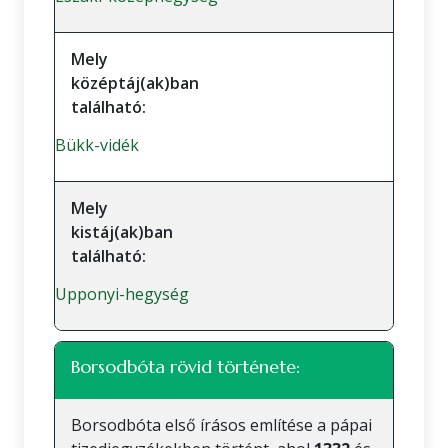
Mely
középtáj(ak)ban
található:
Bükk-vidék
Mely
kistáj(ak)ban
található:
Upponyi-hegység
Borsodbóta rövid története:
Borsodbóta első írásos említése a pápai