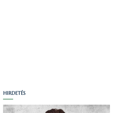
lakosság 1.4 százaléka.
- péntekig: 8:00 – 17:00 óráig, szombaton és
pihenőnapon: zárva, vasárnap és
55 fő úgy nyilatkozott, hogy egy valláshoz
munkaszüneti napon: zárva.
sem tartozik, ez a nyilatkozók 6.12
százaléka, a teljes lakosság 5.91 százaléka.
243 fő nem nyilatkozott a vallási
hovatartozásáról, ez a nyilatkozók 27.06
százaléka, a teljes lakosság 26.13
százaléka.
Nézzük táblázatos formában, részletesen:
Arány a
Arány a
válaszadók
lakosok
Vallás
Fő
között
között
HIRDETÉS
(898 fő)
(930 fő)
Római
552
61.47 %
59.35 %
katolikus