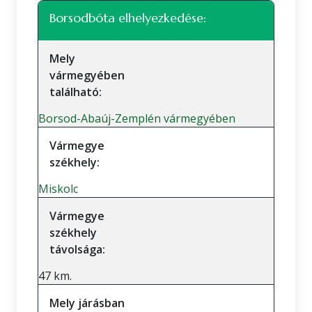
Borsodbóta elhelyezkedése:
Mely
vármegyében
található:
Borsod-Abaúj-Zemplén vármegyében
Vármegye
székhely:
Miskolc
Vármegye
székhely
távolsága:
47 km.
Mely járásban