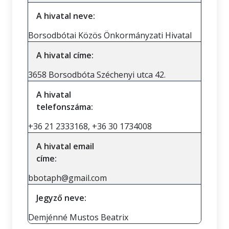
A hivatal neve:
Borsodbótai Közös Önkormányzati Hivatal
A hivatal címe:
3658 Borsodbóta Széchenyi utca 42.
A hivatal
telefonszáma:
+36 21 2333168, +36 30 1734008
A hivatal email
címe:
bbotaph@gmail.com
Jegyző neve:
Demjénné Mustos Beatrix