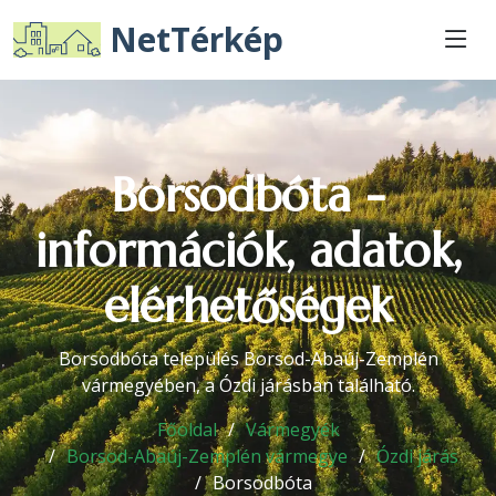
NetTérkép
Borsodbóta -
információk, adatok,
elérhetőségek
Borsodbóta település Borsod-Abaúj-Zemplén
vármegyében, a Ózdi járásban található.
Főoldal
Vármegyék
Borsod-Abaúj-Zemplén vármegye
Ózdi járás
Borsodbóta