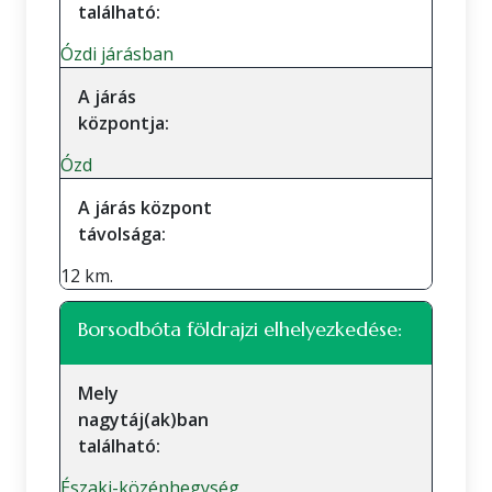
található:
Ózdi járásban
A járás
központja:
Ózd
A járás központ
távolsága:
12 km.
Borsodbóta földrajzi elhelyezkedése:
Mely
nagytáj(ak)ban
található:
Északi-középhegység