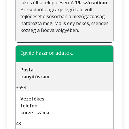
lakos élt a településen. A
19. században
Borsodbóta agrárjellegű falu volt,
fejlődését elsősorban a mezőgazdaság
határozta meg. Ma is egy békés, csendes
község a Bódva völgyében.
Egyéb hasznos adatok:
Postai
irányítószám:
3658
Vezetékes
telefon
körzetszáma:
48