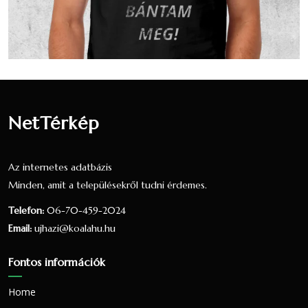
nyilatkozott
Vallási összetétel a 2001-es
népszámlálás alapján
A 2001-es népszámlálás során 1174 fő
nyilatkozott a vallási hovatartozásáról. Ez a
NetTérkép
lakónépesség (1221 fő) 96.15 százaléka. 371
fő vallotta magát Református valláshoz
tartozónak, ez a nyilatkozók 31.6 százaléka,
Az internetes adatbázis
a teljes lakosság 30.38 százaléka.179 fő
Minden, amit a településekről tudni érdemes.
vallotta magát Római katolikus valláshoz
Telefon:
06-70-459-2024
tartozónak, ez a nyilatkozók 15.25
Email:
ujhazi@koalahu.hu
százaléka, a teljes lakosság 14.66
százaléka.14 fő vallotta magát Evangélikus
Fontos információk
valláshoz tartozónak, ez a nyilatkozók 1.19
százaléka, a teljes lakosság 1.15 százaléka.
Home