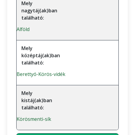
Mely
nagytáj(ak)ban
található:
Alföld
Mely
középtáj(ak)ban
található:
Berettyó-Körös-vidék
Mely
kistáj(ak)ban
található:
Körösmenti-sík