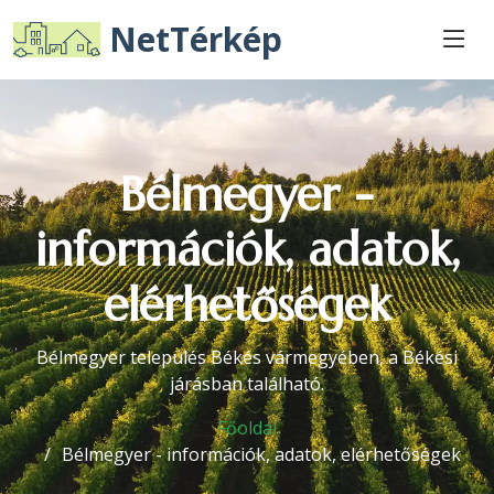
NetTérkép
Bélmegyer -
információk, adatok,
elérhetőségek
Bélmegyer település Békés vármegyében, a Békési
járásban található.
Főoldal
Bélmegyer - információk, adatok, elérhetőségek