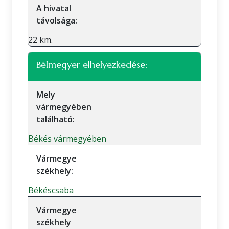
A hivatal
távolsága:
22 km.
Bélmegyer elhelyezkedése:
Mely
vármegyében
található:
Békés vármegyében
Vármegye
székhely:
Békéscsaba
Vármegye
székhely