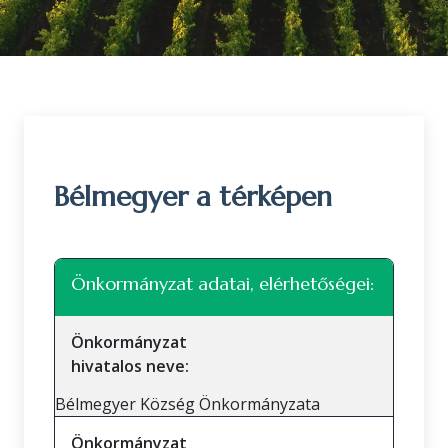
Bélmegyer a térképen
Leaflet
|
©
OpenStreetMap
közreműködők
+
Önkormányzat adatai, elérhetőségei:
−
Önkormányzat
hivatalos neve:
Bélmegyer Község Önkormányzata
Önkormányzat