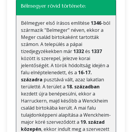
Bélmegyer rövid története:
Bélmegyer első írásos említése
1346
-ból
származik "Belmeger" néven, ekkor a
Meger család birtokaként tartották
számon. A település a pápai
tizedjegyzékekben már
1332
és
1337
között is szerepel, jelezve korai
jelentőségét. A török hódoltság idején a
falu elnéptelenedett, és a
16-17.
századra
pusztává vált, azaz lakatlan
területté. A terület a
18. században
kezdett újra benépesülni, ekkor a
Harruckern, majd később a Wenckheim
család birtokába került. A mai falu
tulajdonképpeni alapítása a Wenckheim-
major köré szerveződött a
19. század
közepén
, ekkor indult meg a szervezett