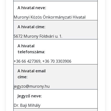
A hivatal neve:
Muronyi Közös Önkormányzati Hivatal
A hivatal címe:
5672 Murony Földvári u. 1.
A hivatal
telefonszáma:
+36 66 427369, +36 70 3303906
A hivatal email
címe:
jegyzo@murony.hu
Jegyző neve:
Dr. Baji Mihály