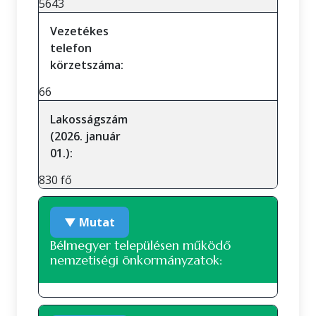
5643
Vezetékes
telefon
körzetszáma:
66
Lakosságszám
(2026. január
01.):
830 fő
▼ Mutat
Bélmegyer településen működő
nemzetiségi önkormányzatok:
A településen jelenleg nem működik