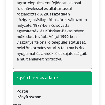
agrártelepülésként fejlődött, lakosai
földműveléssel és állattartással
foglalkoztak. A
20. században
közigazgatásilag többször is változott a
helyzete;
1977
-ben Külsővattal
egyesítették, és Külsővat-Békás néven
működött tovább. Végül
1990
-ben
visszanyerte önálló település státuszát,
helyi önkormányzattal. A falu ma is őrzi
nyugalmát és a vidéki élet sajátosságait,
a múlt emlékeit hordozva.
Egyéb hasznos adatok:
Postai
irányítószám: