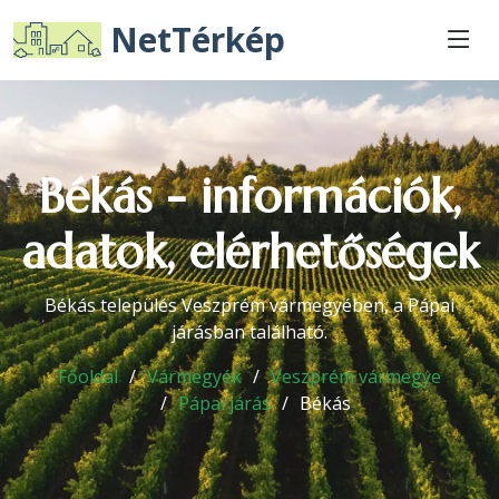
NetTérkép
Békás - információk,
adatok, elérhetőségek
Békás település Veszprém vármegyében, a Pápai
járásban található.
Főoldal
Vármegyék
Veszprém vármegye
Pápai járás
Békás