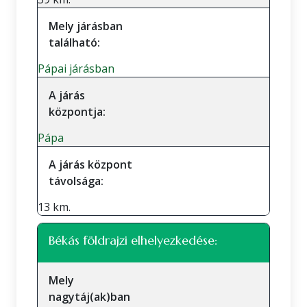
Mely járásban
található:
Pápai járásban
A járás
központja:
Pápa
A járás központ
távolsága:
13 km.
Békás földrajzi elhelyezkedése:
Mely
nagytáj(ak)ban