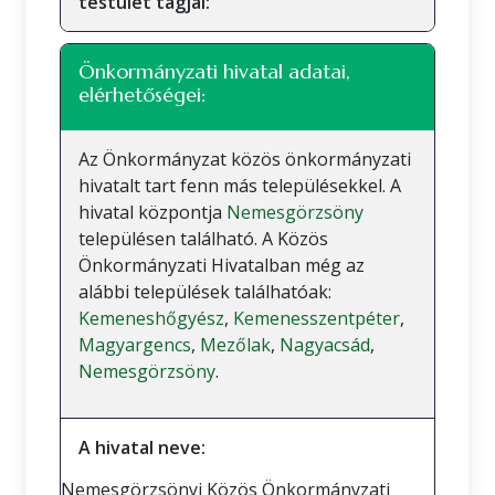
testület tagjai:
Önkormányzati hivatal adatai,
elérhetőségei:
Az Önkormányzat közös önkormányzati
hivatalt tart fenn más településekkel. A
hivatal központja
Nemesgörzsöny
településen található. A Közös
Önkormányzati Hivatalban még az
alábbi települések találhatóak:
Kemeneshőgyész
,
Kemenesszentpéter
,
Magyargencs
,
Mezőlak
,
Nagyacsád
,
Nemesgörzsöny
.
A hivatal neve:
Nemesgörzsönyi Közös Önkormányzati