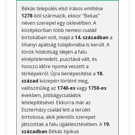
Békás település első írásos említése
1278
-ból származik, ekkor "Bekas"
néven szerepel egy oklevélben. A
középkorban több nemesi család
birtokában volt, majd a
14. században
a
tihanyi apátság tulajdonába is került. A
török hódoltság idején a falu
elnéptelenedett, pusztává vált, és
hosszú időre nyoma veszett a
térképekről. Újra benépesítése a
18.
század
közepén történt meg,
valószínűleg az
1740-es
vagy
1750-es
években, jobbágycsaládok
letelepítésével. Ekkorra már az
Eszterházy család lett a terület
birtokosa, akik jelentős szerepet
játszottak a falu újjáélesztésében. A
19.
században
Békás tipikus