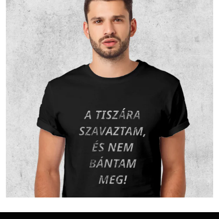
Nem
43
19.63 %
19.63 %
nyilatkozott
Vallási összetétel a 2001-es
népszámlálás alapján
A 2001-es népszámlálás során 234 fő
nyilatkozott a vallási hovatartozásáról. Ez a
lakónépesség (233 fő) 100.43 százaléka. 163
fő vallotta magát Római katolikus valláshoz
tartozónak, ez a nyilatkozók 69.66
százaléka, a teljes lakosság 69.96
százaléka.40 fő vallotta magát Evangélikus
valláshoz tartozónak, ez a nyilatkozók 17.09
százaléka, a teljes lakosság 17.17
százaléka.24 fő vallotta magát Református
valláshoz tartozónak, ez a nyilatkozók 10.26
százaléka, a teljes lakosság 10.3 százaléka.