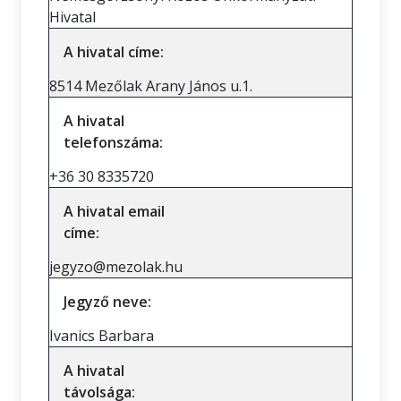
Hivatal
A hivatal címe:
8514 Mezőlak Arany János u.1.
A hivatal
telefonszáma:
+36 30 8335720
A hivatal email
címe:
jegyzo@mezolak.hu
Jegyző neve:
Ivanics Barbara
A hivatal
távolsága: