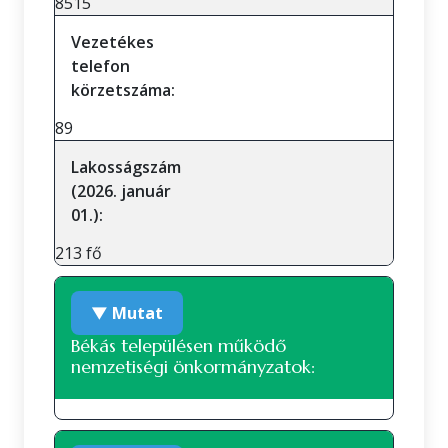
8515
Vezetékes
telefon
körzetszáma:
89
Lakosságszám
(2026. január
01.):
213 fő
▼ Mutat
Békás településen működő
nemzetiségi önkormányzatok:
A településen jelenleg nem működik