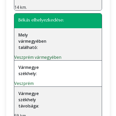
14 km.
Békás elhelyezkedése:
Mely
vármegyében
található:
Veszprém vármegyében
Vármegye
székhely:
Veszprém
Vármegye
székhely
távolsága:
59 km.