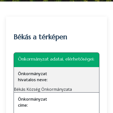
Békás a térképen
Leaflet
|
©
OpenStreetMap
közreműködők
+
Önkormányzat adatai, elérhetőségei:
−
Önkormányzat
hivatalos neve:
Békás Község Önkormányzata
Önkormányzat
címe: