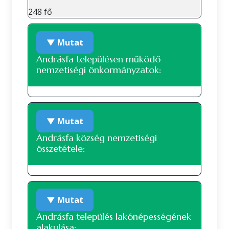
248 fő
▼ Mutat
Andrásfa településen működő
nemzetiségi önkormányzatok:
A településen jelenleg nem működik
▼ Mutat
nemzetiségi önkormányzat.
Andrásfa község nemzetiségi
összetétele:
Nemzetiségi összetétel a 2022-es
▼ Mutat
népszámlálás alapján
Andrásfa település lakónépességének
alakulása:
A 2022-es népszámlálás során 240 fő