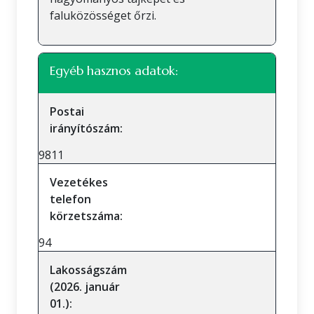
faluközösséget őrzi.
Egyéb hasznos adatok:
Postai
irányítószám:
9811
Vezetékes
telefon
körzetszáma:
94
Lakosságszám
(2026. január
01.):