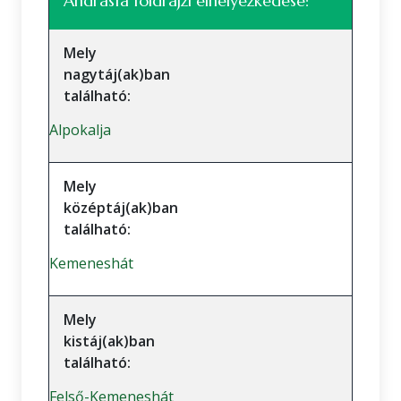
Andrásfa földrajzi elhelyezkedése:
Mely
nagytáj(ak)ban
található:
Alpokalja
Mely
középtáj(ak)ban
található:
Kemeneshát
Mely
kistáj(ak)ban
található:
Felső-Kemeneshát