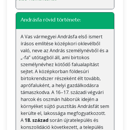
Andrásfa rövid története:
A Vas vármegyei Andrásfa első ismert
írásos említése középkori oklevélből
való, neve az András személynévből és a
„-fa” utótagból áll, ami birtokos
személynévhez kötődő falualapítást
sejtet. A középkorban földesúri
birtokrendszer részeként élt tovább,
aprófaluként, a helyi gazdálkodásra
támaszkodva. A 16–17. századi végvári
harcok és oszmán háborúk idején a
környéket sújtó pusztítás Andrásfát sem
kerülte el, lakossága megfogyatkozott.
A
18. század
során újratelepülés és
konszolidáció következett, a település