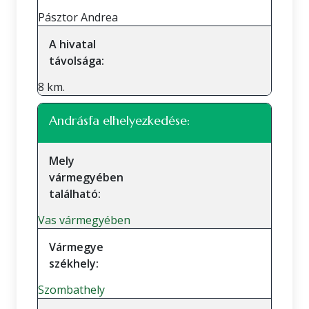
Pásztor Andrea
A hivatal
távolsága:
8 km.
Andrásfa elhelyezkedése:
Mely
vármegyében
található:
Vas vármegyében
Vármegye
székhely:
Szombathely