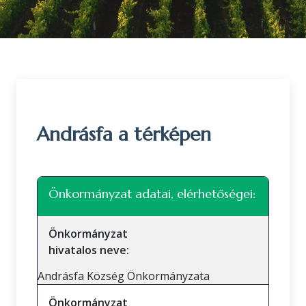
Andrásfa a térképen
Leaflet
|
©
OpenStreetMap
közreműködők
+
Önkormányzat adatai, elérhetőségei:
−
Önkormányzat
hivatalos neve:
Andrásfa Község Önkormányzata
Önkormányzat