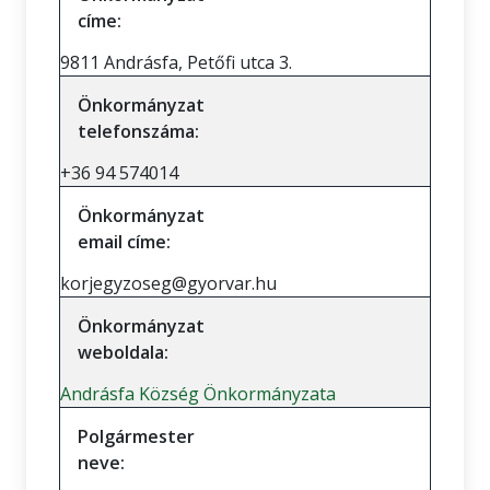
címe:
9811 Andrásfa, Petőfi utca 3.
Önkormányzat
telefonszáma:
+36 94 574014
Önkormányzat
email címe:
korjegyzoseg@gyorvar.hu
Önkormányzat
weboldala:
Andrásfa Község Önkormányzata
Polgármester
neve: