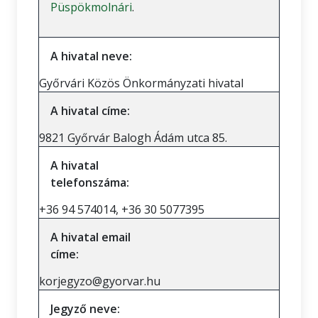
Püspökmolnári
.
A hivatal neve:
Győrvári Közös Önkormányzati hivatal
A hivatal címe:
9821 Győrvár Balogh Ádám utca 85.
A hivatal
telefonszáma:
+36 94 574014, +36 30 5077395
A hivatal email
címe:
korjegyzo@gyorvar.hu
Jegyző neve: