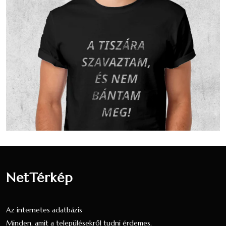
A 2001-es népszámlálás során 285 fő
nyilatkozott a vallási hovatartozásáról. Ez a
lakónépesség (297 fő) 95.96 százaléka. 259
fő vallotta magát Római katolikus
valláshoz tartozónak, ez a nyilatkozók
90.88 százaléka, a teljes lakosság 87.21
százaléka.4 fő vallotta magát Református
valláshoz tartozónak, ez a nyilatkozók 1.4
százaléka, a teljes lakosság 1.35 százaléka.
9 fő úgy nyilatkozott, hogy egy valláshoz
sem tartozik, ez a nyilatkozók 3.16
százaléka, a teljes lakosság 3.03 százaléka.
10 fő nem nyilatkozott a vallási
NetTérkép
hovatartozásáról, ez a nyilatkozók 3.51
százaléka, a teljes lakosság 3.37 százaléka.
Nézzük táblázatos formában, részletesen:
Az internetes adatbázis
Minden, amit a településekről tudni érdemes.