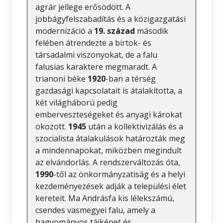
agrár jellege erősödött. A
jobbágyfelszabadítás és a közigazgatási
modernizáció a
19. század
második
felében átrendezte a birtok- és
társadalmi viszonyokat, de a falu
falusias karaktere megmaradt. A
trianoni béke
1920
-ban a térség
gazdasági kapcsolatait is átalakította, a
két világháború pedig
emberveszteségeket és anyagi károkat
okozott.
1945
után a kollektivizálás és a
szocialista átalakulások határozták meg
a mindennapokat, miközben megindult
az elvándorlás. A rendszerváltozás óta,
1990
-től az önkormányzatiság és a helyi
kezdeményezések adják a települési élet
kereteit. Ma Andrásfa kis lélekszámú,
csendes vasmegyei falu, amely a
hagyományos tájképet és