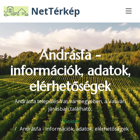
NetTérkép
Andrásfa -
információk, adatok,
elérhetőségek
Andrásfa település Vas vármegyében, a Vasvári
járásban található.
Főoldal
Andrásfa - információk, adatok, elérhetőségek