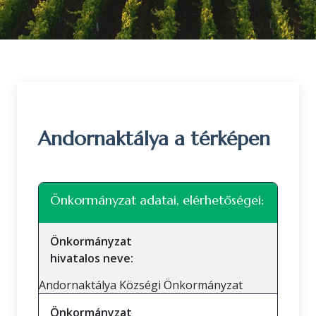
Andornaktálya a térképen
Leaflet
|
©
OpenStreetMap
közreműködők
+
Önkormányzat adatai, elérhetőségei:
−
Önkormányzat
hivatalos neve:
Andornaktálya Községi Önkormányzat
Önkormányzat