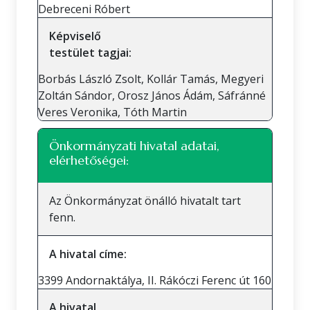
Debreceni Róbert
Képviselő
testület tagjai:
Borbás László Zsolt, Kollár Tamás, Megyeri
Zoltán Sándor, Orosz János Ádám, Sáfránné
Veres Veronika, Tóth Martin
Önkormányzati hivatal adatai,
elérhetőségei:
Az Önkormányzat önálló hivatalt tart
fenn.
A hivatal címe:
3399 Andornaktálya, II. Rákóczi Ferenc út 160
A hivatal