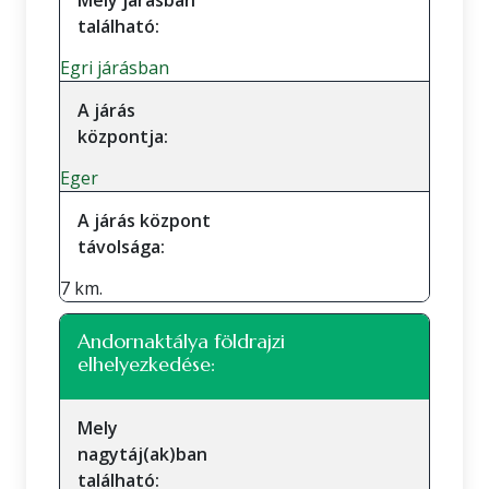
Mely járásban
található:
Egri járásban
A járás
központja:
Eger
A járás központ
távolsága:
7 km.
Andornaktálya földrajzi
elhelyezkedése:
Mely
nagytáj(ak)ban
található: