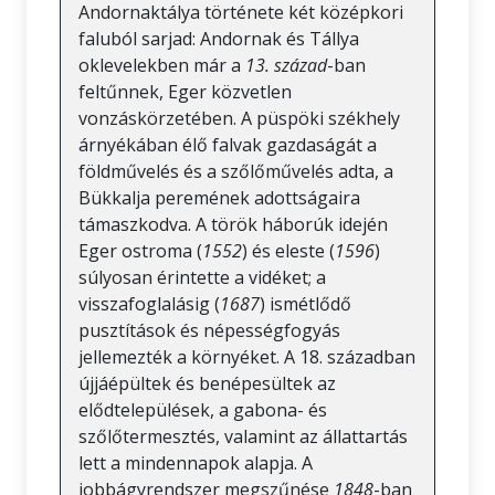
Andornaktálya története két középkori
faluból sarjad: Andornak és Tállya
oklevelekben már a
13. század
-ban
feltűnnek, Eger közvetlen
vonzáskörzetében. A püspöki székhely
árnyékában élő falvak gazdaságát a
földművelés és a szőlőművelés adta, a
Bükkalja peremének adottságaira
támaszkodva. A török háborúk idején
Eger ostroma (
1552
) és eleste (
1596
)
súlyosan érintette a vidéket; a
visszafoglalásig (
1687
) ismétlődő
pusztítások és népességfogyás
jellemezték a környéket. A 18. században
újjáépültek és benépesültek az
elődtelepülések, a gabona- és
szőlőtermesztés, valamint az állattartás
lett a mindennapok alapja. A
jobbágyrendszer megszűnése
1848
-ban