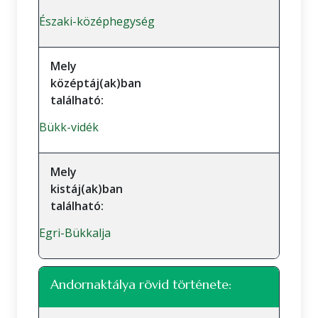
Északi-középhegység
Mely
középtáj(ak)ban
található:
Bükk-vidék
Mely
kistáj(ak)ban
található:
Egri-Bükkalja
Andornaktálya rövid története: