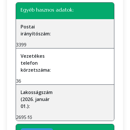
Egyéb hasznos adatok:
Postai
irányítószám:
3399
Vezetékes
telefon
körzetszáma:
36
Lakosságszám
(2026. január
01.):
2695 fő