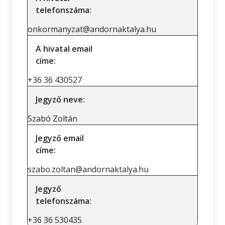
telefonszáma:
onkormanyzat@andornaktalya.hu
A hivatal email
címe:
+36 36 430527
Jegyző neve:
Szabó Zoltán
Jegyző email
címe:
szabo.zoltan@andornaktalya.hu
Jegyző
telefonszáma:
+36 36 530435