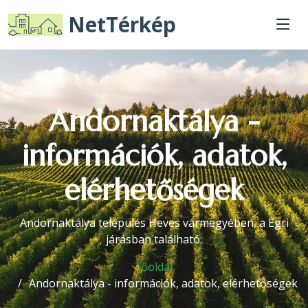
NetTérkép
Andornaktálya -
információk, adatok,
elérhetőségek
Andornaktálya település Heves vármegyében, a Egri
járásban található.
Főoldal
Andornaktálya - információk, adatok, elérhetőségek