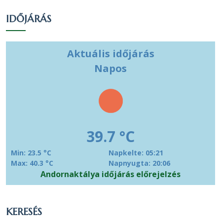
IDŐJÁRÁS
Református
145
5.49 %
5.15 %
Más
keresztény
31
1.17 %
1.1 %
Aktuális időjárás
vallású
Napos
Görög
14
0.53 %
0.5 %
katolikus
Más
valláshoz
5
0.19 %
0.18 %
39.7 °C
tartozó
Min: 23.5 °C
Napkelte: 05:21
Egy
Max: 40.3 °C
Napnyugta: 20:06
valláshoz
Andornaktálya időjárás előrejelzés
409
15.49 %
14.52 %
sem
tartozik
KERESÉS
Nem
972
36.8 %
34.5 %