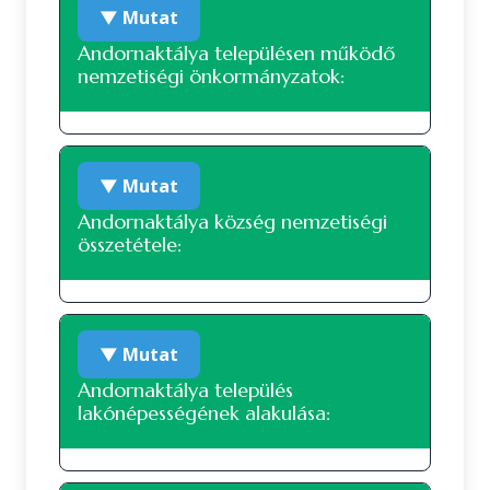
▼ Mutat
Andornaktálya településen működő
nemzetiségi önkormányzatok:
A településen jelenleg nem működik
▼ Mutat
nemzetiségi önkormányzat.
Andornaktálya község nemzetiségi
összetétele:
Nemzetiségi összetétel a 2022-es
▼ Mutat
népszámlálás alapján
Andornaktálya település
lakónépességének alakulása:
A 2022-es népszámlálás során 2641 fő
nyilatkozott a nemzetiségi hovatartozásáról. Ez
a lakónépesség (2817 fő) 93.75 százaléka. 2405