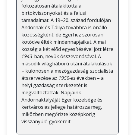
fokozatosan átalakította a
birtokviszonyokat és a falusi
társadalmat. A 19–20. század fordulóján
Andornak és Tállya továbbra is önálló
közösségként, de Egerhez szorosan
kötődve élték mindennapjaikat. A mai
község a két előd egyesítésével jött létre
1943
-ban, nevük összevonásával. A
második világháború utáni átalakulások
– különösen a mezőgazdaság szocialista
átszervezése az
1950-es
években – a
helyi gazdaság szerkezetét is
megváltoztatták. Napjaink
Andornaktályáját Eger közelsége és
kertvárosias jellege határozza meg,
miközben megőrizte középkorig
visszanyúló gyökereit.