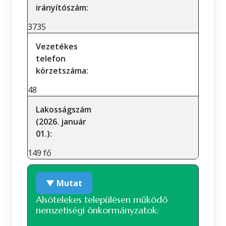
irányítószám:
3735
Vezetékes
telefon
körzetszáma:
48
Lakosságszám
(2026. január
01.):
149 fő
▼ Mutat
Alsótelekes településen működő
nemzetiségi önkormányzatok: