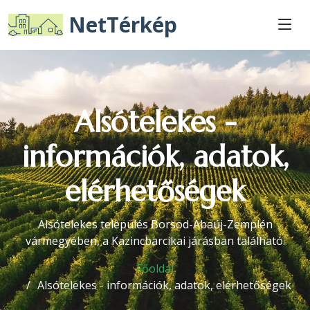
NetTérkép
Alsótelekes -
információk, adatok,
elérhetőségek
Alsótelekes település Borsod-Abaúj-Zemplén
vármegyében, a Kazincbarcikai járásban található.
Főoldal
Alsótelekes - információk, adatok, elérhetőségek