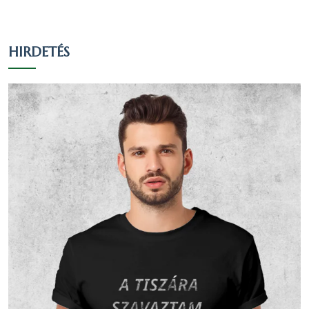
Református
15
10.27 %
8.77 %
Nem
20
13.7 %
11.7 %
nyilatkozott
HIRDETÉS
Vallási összetétel a 2001-es
népszámlálás alapján
A 2001-es népszámlálás során 161 fő
nyilatkozott a vallási hovatartozásáról. Ez
a lakónépesség (172 fő) 93.6 százaléka.
113 fő vallotta magát Római katolikus
valláshoz tartozónak, ez a nyilatkozók
70.19 százaléka, a teljes lakosság 65.7
százaléka.15 fő vallotta magát Református
valláshoz tartozónak, ez a nyilatkozók 9.32
százaléka, a teljes lakosság 8.72
százaléka.5 fő vallotta magát Görög
katolikus valláshoz tartozónak, ez a