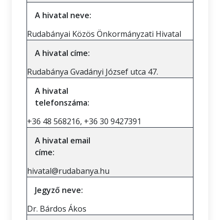
A hivatal neve:
Rudabányai Közös Önkormányzati Hivatal
A hivatal címe:
Rudabánya Gvadányi József utca 47.
A hivatal
telefonszáma:
+36 48 568216, +36 30 9427391
A hivatal email
címe:
hivatal@rudabanya.hu
Jegyző neve:
Dr. Bárdos Ákos