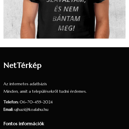
nyilatkozók 3.11 százaléka, a teljes
lakosság 2.91 százaléka.
27 fő nem nyilatkozott a vallási
hovatartozásáról, ez a nyilatkozók 16.77
százaléka, a teljes lakosság 15.7 százaléka.
Nézzük táblázatos formában, részletesen:
NetTérkép
Arány a
Arány a
válaszadók
lakosok
Vallás
Fő
között
között
Az internetes adatbázis
(161 fő)
(172 fő)
Minden, amit a településekről tudni érdemes.
Római
Telefon:
06-70-459-2024
113
70.19 %
65.7 %
katolikus
Email:
ujhazi@koalahu.hu
Református
15
9.32 %
8.72 %
Fontos információk