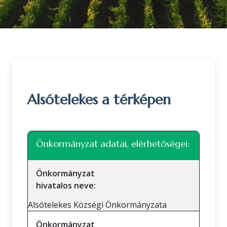
Alsótelekes a térképen
Leaflet
|
©
OpenStreetMap
közreműködők
+
Önkormányzat adatai, elérhetőségei:
−
Önkormányzat
hivatalos neve:
Alsótelekes Községi Önkormányzata
Önkormányzat