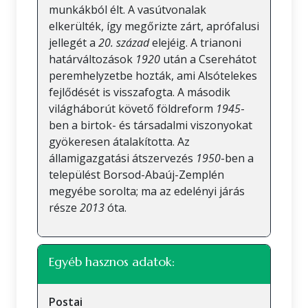
munkákból élt. A vasútvonalak
elkerülték, így megőrizte zárt, aprófalusi
jellegét a
20. század
elejéig. A trianoni
határváltozások
1920
után a Cserehátot
peremhelyzetbe hozták, ami Alsótelekes
fejlődését is visszafogta. A második
világháborút követő földreform
1945
-
ben a birtok- és társadalmi viszonyokat
gyökeresen átalakította. Az
államigazgatási átszervezés
1950
-ben a
települést Borsod-Abaúj-Zemplén
megyébe sorolta; ma az edelényi járás
része
2013
óta.
Egyéb hasznos adatok:
Postai