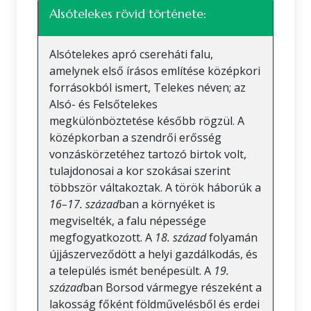
Alsótelekes rövid története:
Alsótelekes apró csereháti falu,
amelynek első írásos említése középkori
forrásokból ismert, Telekes néven; az
Alsó- és Felsőtelekes
megkülönböztetése később rögzül. A
középkorban a szendrői erősség
vonzáskörzetéhez tartozó birtok volt,
tulajdonosai a kor szokásai szerint
többször váltakoztak. A török háborúk a
16–17. század
ban a környéket is
megviselték, a falu népessége
megfogyatkozott. A
18. század
folyamán
újjászerveződött a helyi gazdálkodás, és
a település ismét benépesült. A
19.
század
ban Borsod vármegye részeként a
lakosság főként földművelésből és erdei