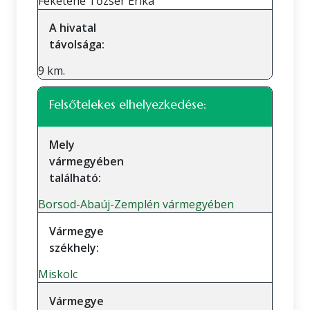
Feketéné Tőzsér Erika
A hivatal
távolsága:
9 km.
Felsőtelekes elhelyezkedése:
Mely
vármegyében
található:
Borsod-Abaúj-Zemplén vármegyében
Vármegye
székhely:
Miskolc
Vármegye