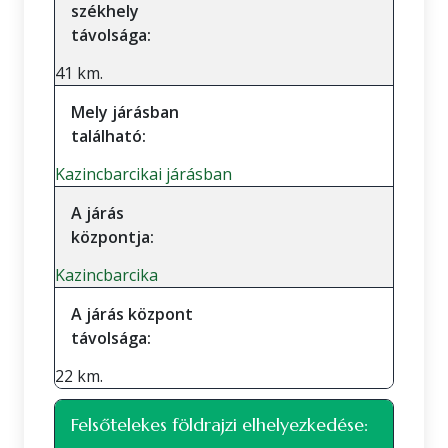
székhely
távolsága:
41 km.
Mely járásban
található:
Kazincbarcikai járásban
A járás
központja:
Kazincbarcika
A járás központ
távolsága:
22 km.
Felsőtelekes földrajzi elhelyezkedése: