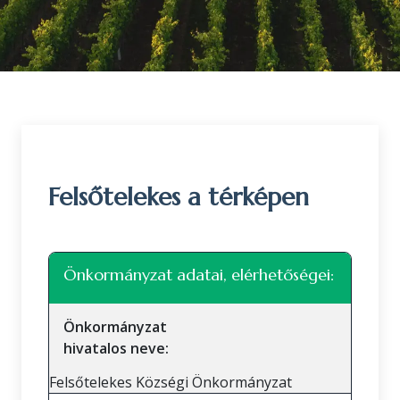
Felsőtelekes a térképen
Leaflet
|
©
OpenStreetMap
közreműködők
+
Önkormányzat adatai, elérhetőségei:
−
Önkormányzat
hivatalos neve:
Felsőtelekes Községi Önkormányzat