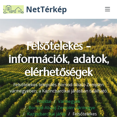
NetTérkép
Felsőtelekes -
információk, adatok,
elérhetőségek
Felsőtelekes település Borsod-Abaúj-Zemplén
vármegyében, a Kazincbarcikai járásban található.
Főoldal
Vármegyék
Borsod-Abaúj-Zemplén vármegye
Kazincbarcikai járás
Felsőtelekes