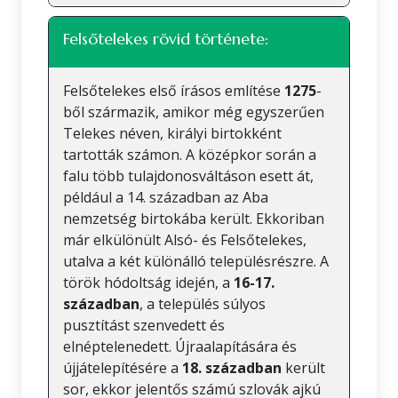
Felsőtelekes rövid története:
Felsőtelekes első írásos említése
1275
-
ből származik, amikor még egyszerűen
Telekes néven, királyi birtokként
tartották számon. A középkor során a
falu több tulajdonosváltáson esett át,
például a 14. században az Aba
nemzetség birtokába került. Ekkoriban
már elkülönült Alsó- és Felsőtelekes,
utalva a két különálló településrészre. A
török hódoltság idején, a
16-17.
században
, a település súlyos
pusztítást szenvedett és
elnéptelenedett. Újraalapítására és
újjátelepítésére a
18. században
került
sor, ekkor jelentős számú szlovák ajkú