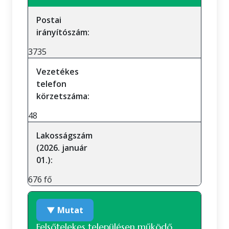
Postai
irányítószám:
3735
Vezetékes
telefon
körzetszáma:
48
Lakosságszám
(2026. január
01.):
676 fő
▼ Mutat
Felsőtelekes településen működő