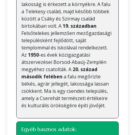
lakosság is érkezett a környékre. A falu
a Telekesy család, majd később többek
között a Csáky és Szirmay család
birtokában volt. A
19. században
Felsőtelekes jellemzően mezőgazdasági
településként fejlődött, saját
templommal és iskolával rendelkezett.
Az
1950
-es évek közigazgatási
átszervezései Borsod-Abaúj-Zemplén
megyéhez csatolták. A
20. század
második felében
a falu megőrizte
békés, agrár jellegét, lakossága lassan
csökkent. Ma is egy csendes település,
amely a Cserehát természeti értékeire
és kulturális örökségére építi jövőjét.
Egyéb hasznos adatok: