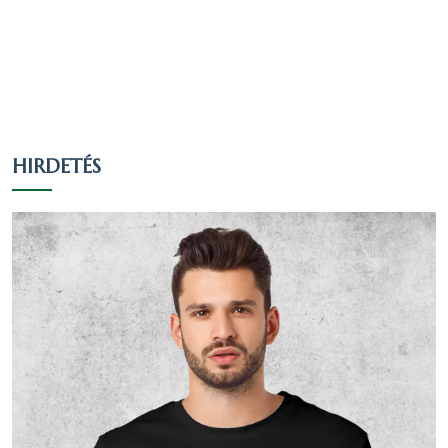
százaléka, a teljes lakosság 21.3 százaléka.
Nézzük táblázatos formában, részletesen:
Arány a
Arány a
válaszadók
lakosok
Vallás
Fő
HIRDETÉS
között
között
(709 fő)
(798 fő)
Római
392
55.29 %
49.12 %
katolikus
Református
83
11.71 %
10.4 %
Görög
15
2.12 %
1.88 %
katolikus
Más
keresztény
13
1.83 %
1.63 %