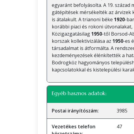
egyaránt befolyásolta. A 19. század
gátépítések mérsékelték az árvizek 
is átalakult. A trianoni béke
1920
-ban
korábbi piaci és rokoni útvonalakat
Közigazgatásilag
1950
-től Borsod-A
korszak kollektivizálása az
1950
-es 
társadalmat is átformálta. A rendsze
kezdeményezések élénkítették a hatá
Bodrogköz hagyományos településhá
kapcsolatokkal és kistelepülési karak
Egyéb hasznos adatok:
Postai irányítószám:
3985
Vezetékes telefon
47
körzetszáma: