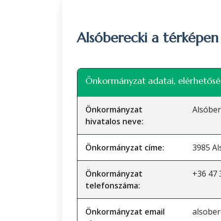
Alsóberecki a térképen
+
Önkormányzat adatai, elérhetősé
−
Önkormányzat
Alsóbe
hivatalos neve:
Önkormányzat címe:
3985 Al
Önkormányzat
+36 47 
telefonszáma:
Önkormányzat email
alsober