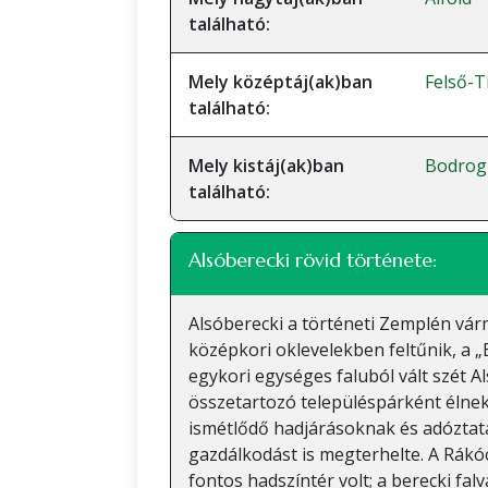
található:
Mely középtáj(ak)ban
Felső-T
található:
Mely kistáj(ak)ban
Bodrog
található:
Alsóberecki rövid története:
Alsóberecki a történeti Zemplén vár
középkori oklevelekben feltűnik, a „
egykori egységes faluból vált szét A
összetartozó településpárként élnek
ismétlődő hadjárásoknak és adóztatás
gazdálkodást is megterhelte. A Rák
fontos hadszíntér volt; a berecki fa