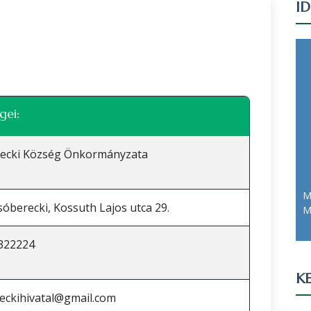
I
Leaflet
|
©
OpenStreetMap
közreműködők
gei:
recki Község Önkormányzata
M
sóberecki, Kossuth Lajos utca 29.
M
322224
KE
eckihivatal@gmail.com