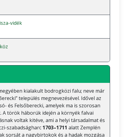
isza-vidék
köz
megyében kialakult bodrogközi falu; neve már
Berecki” település megnevezésével. Idővel az
lsó- és Felsőberecki, amelyek ma is szorosan
. A török háborúk idején a környék falvai
nak voltak kitéve, ami a helyi társadalmat és
óczi-szabadságharc
1703–1711
alatt Zemplén
lvak sorsát a nagybirtokok és a hadak mozgása