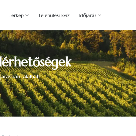
Térkép
Települési kvíz
Időjárás
elérhetőségek
járásban található.