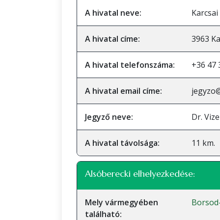
A hivatal neve:
Karcsai
A hivatal címe:
3963 Kar
A hivatal telefonszáma:
+36 47 
A hivatal email címe:
jegyzo
Jegyző neve:
Dr. Viz
A hivatal távolsága:
11 km.
Alsóberecki elhelyezkedése:
Mely vármegyében
Borsod
található: