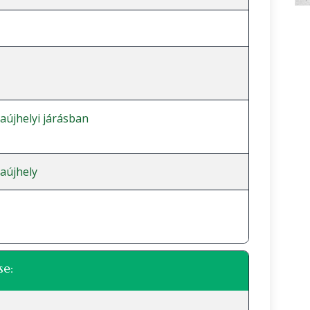
jaújhelyi járásban
jaújhely
se: