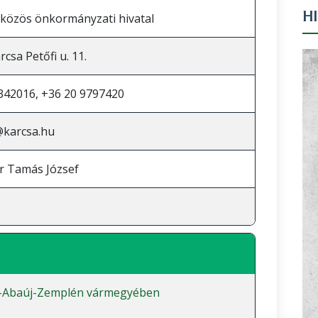
H
 közös önkormányzati hivatal
csa Petőfi u. 11.
342016, +36 20 9797420
@karcsa.hu
er Tamás József
-Abaúj-Zemplén vármegyében