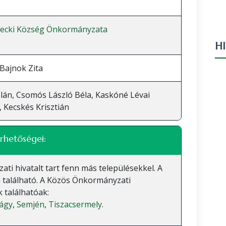
recki Község Önkormányzata
H
Bajnok Zita
lán, Csomós László Béla, Kaskóné Lévai
 Kecskés Krisztián
rhetőségei:
 hivatalt tart fenn más településekkel. A
 található. A Közös Önkormányzati
 találhatóak:
ágy
,
Semjén
,
Tiszacsermely
.