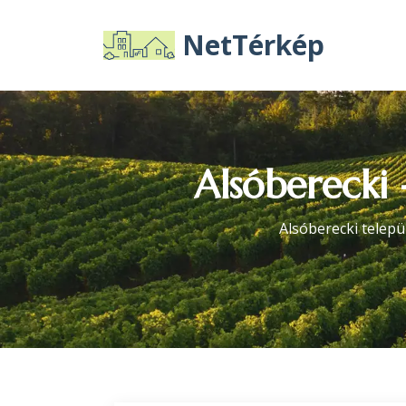
NetTérkép
Alsóberecki 
Alsóberecki telepü