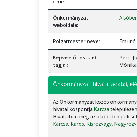
címe:
Önkormányzat
Alsóbe
weboldala:
Polgármester neve:
Emriné 
Képviselő testület
Benó Jo
tagjai:
Mónika,
Önkormányzati hivatal adatai, elé
Az Önkormányzat közös önkormányzati
hivatal központja
Karcsa
településen
Hivatalban még az alábbi települések
Karcsa
,
Karos
,
Kisrozvágy
,
Nagyrozv