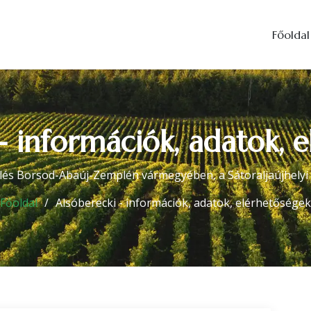
Főoldal
- információk, adatok, 
lés Borsod-Abaúj-Zemplén vármegyében, a Sátoraljaújhelyi 
Főoldal
Alsóberecki - információk, adatok, elérhetőségek