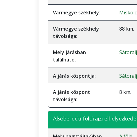
Vármegye székhely:
Miskolc
Vármegye székhely
88 km.
távolsága:
Mely járásban
Sátoral
található:
A járás központja:
Sátoral
A járás központ
8 km.
távolsága:
Alsóberecki földrajzi elhelyezkedé
Mely nagytáj(ak)ban
Alföld