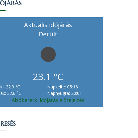
DŐJÁRÁS
Aktuális időjárás
Derült
23.1 °C
in: 22.9 °C
Napkelte: 05:16
ax: 32.6 °C
Napnyugta: 20:01
Alsóberecki időjárás előrejelzés
RESÉS