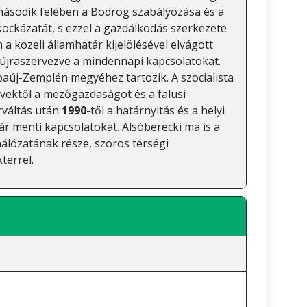
 második felében a Bodrog szabályozása és a
kockázatát, s ezzel a gazdálkodás szerkezete
 a közeli államhatár kijelölésével elvágott
, újraszervezve a mindennapi kapcsolatokat.
baúj-Zemplén megyéhez tartozik. A szocialista
évektől a mezőgazdaságot és a falusi
rváltás után
1990
-től a határnyitás és a helyi
r menti kapcsolatokat. Alsóberecki ma is a
lózatának része, szoros térségi
terrel.