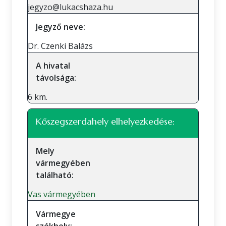
jegyzo@lukacshaza.hu
Jegyző neve:
Dr. Czenki Balázs
A hivatal
távolsága:
6 km.
Kőszegszerdahely elhelyezkedése:
Mely
vármegyében
található:
Vas vármegyében
Vármegye