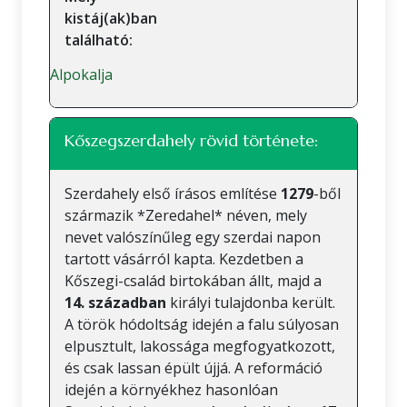
kistáj(ak)ban
található:
Alpokalja
Kőszegszerdahely rövid története:
Szerdahely első írásos említése
1279
-ből
származik *Zeredahel* néven, mely
nevet valószínűleg egy szerdai napon
tartott vásárról kapta. Kezdetben a
Kőszegi-család birtokában állt, majd a
14. században
királyi tulajdonba került.
A török hódoltság idején a falu súlyosan
elpusztult, lakossága megfogyatkozott,
és csak lassan épült újjá. A reformáció
idején a környékhez hasonlóan