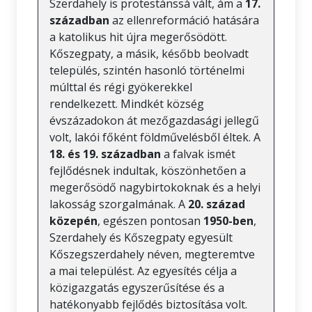
Szerdahely is protestánssá vált, ám a
17.
században
az ellenreformáció hatására
a katolikus hit újra megerősödött.
Kőszegpaty, a másik, később beolvadt
település, szintén hasonló történelmi
múlttal és régi gyökerekkel
rendelkezett. Mindkét község
évszázadokon át mezőgazdasági jellegű
volt, lakói főként földművelésből éltek. A
18. és 19. században
a falvak ismét
fejlődésnek indultak, köszönhetően a
megerősödő nagybirtokoknak és a helyi
lakosság szorgalmának. A
20. század
közepén
, egészen pontosan
1950-ben
,
Szerdahely és Kőszegpaty egyesült
Kőszegszerdahely néven, megteremtve
a mai települést. Az egyesítés célja a
közigazgatás egyszerűsítése és a
hatékonyabb fejlődés biztosítása volt.