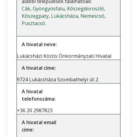
alábbi települések találhatóak:
Cák
,
Gyöngyösfalu
,
Kőszegdoroszló
,
Kőszegpaty
,
Lukácsháza
,
Nemescsó
,
Pusztacsó
.
A hivatal neve:
Lukácsházi Közös Önkormányzati Hivatal
A hivatal címe:
9724 Lukácsháza Szombathelyi út 2.
A hivatal
telefonszáma:
+36 20 2987823
A hivatal email
címe: