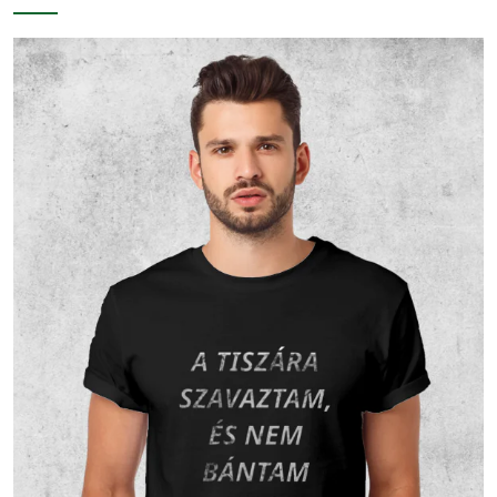
Más
keresztény
8
1.7 %
1.56 %
vallású
Egy
valláshoz
32
6.81 %
6.25 %
sem tartozik
Nem
116
24.68 %
22.66 %
nyilatkozott
Vallási összetétel a 2001-es
népszámlálás alapján
A 2001-es népszámlálás során 493 fő
nyilatkozott a vallási hovatartozásáról. Ez a
lakónépesség (493 fő) 100 százaléka. 410 fő
vallotta magát Római katolikus valláshoz