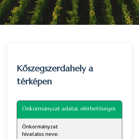
Kőszegszerdahely a
térképen
Leaflet
|
©
OpenStreetMap
közreműködők
+
Önkormányzat adatai, elérhetőségei:
−
Önkormányzat
hivatalos neve: