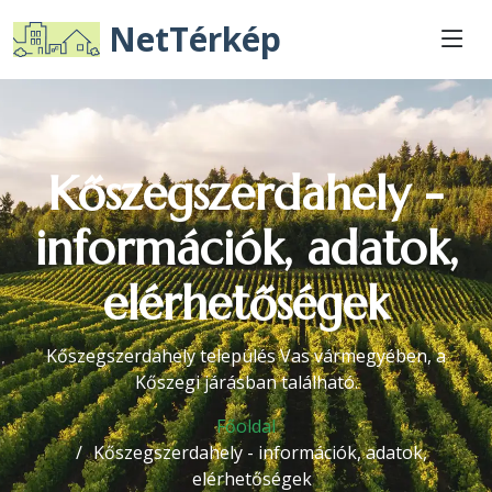
NetTérkép
Kőszegszerdahely -
információk, adatok,
elérhetőségek
Kőszegszerdahely település Vas vármegyében, a
Kőszegi járásban található.
Főoldal
Kőszegszerdahely - információk, adatok,
elérhetőségek