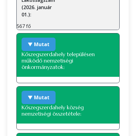
Lakosságszám
(2026. január
01.):
567 fő
▼ Mutat
Kőszegszerdahely településen
működő nemzetiségi
önkormányzatok:
A településen jelenleg nem működik
▼ Mutat
nemzetiségi önkormányzat.
Kőszegszerdahely község
nemzetiségi összetétele: