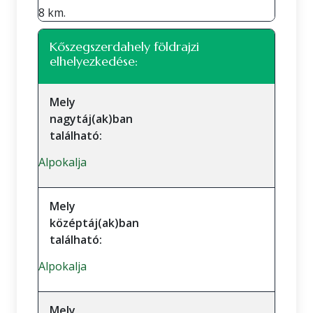
8 km.
Kőszegszerdahely földrajzi
elhelyezkedése:
Mely
nagytáj(ak)ban
található:
Alpokalja
Mely
középtáj(ak)ban
található:
Alpokalja
Mely