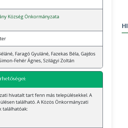
sány Község Önkormányzata
H
ter
éláné, Faragó Gyuláné, Fazekas Béla, Gajdos
 Simon-Fehér Ágnes, Szilágyi Zoltán
rhetőségei:
 hivatalt tart fenn más településekkel. A
ülésen található. A Közös Önkormányzati
 találhatóak: