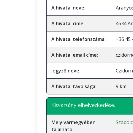
A hivatal neve:
Aranyos
A hivatal címe:
4634 Ar
A hivatal telefonszáma:
+36 45 
A hivatal email címe:
czidorn
Jegyző neve:
Czidorn
A hivatal távolsága:
9 km.
Kisvarsány elhelyezkedése:
Mely vármegyében
Szabol
található: