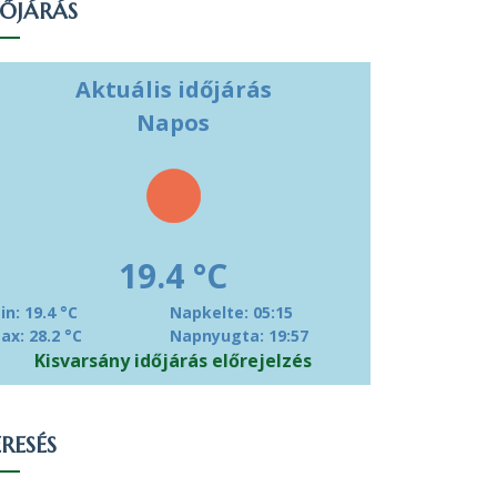
DŐJÁRÁS
Aktuális időjárás
Napos
19.4 °C
in: 19.4 °C
Napkelte: 05:15
ax: 28.2 °C
Napnyugta: 19:57
Kisvarsány időjárás előrejelzés
RESÉS