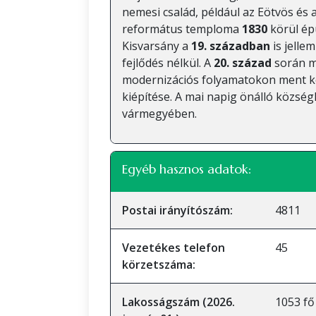
nemesi család, például az Eötvös és a
református temploma
1830
körül épü
Kisvarsány a
19. században
is jelle
fejlődés nélkül. A
20. század
során m
modernizációs folyamatokon ment ke
kiépítése. A mai napig önálló közs
vármegyében.
Egyéb hasznos adatok:
Postai irányítószám:
4811
Vezetékes telefon
45
körzetszáma:
Lakosságszám (2026.
1053 fő