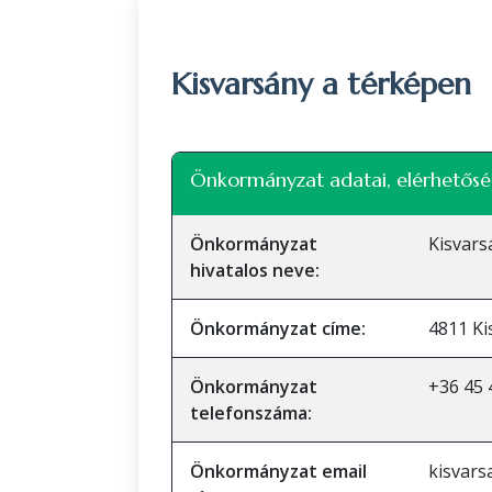
Kisvarsány a térképen
+
Önkormányzat adatai, elérhetősé
−
Önkormányzat
Kisvar
hivatalos neve:
Önkormányzat címe:
4811 Ki
Önkormányzat
+36 45 
telefonszáma:
Önkormányzat email
kisvar