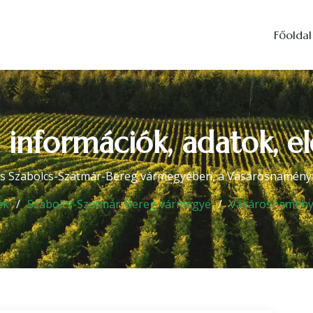
Főoldal
- információk, adatok, e
és Szabolcs-Szatmár-Bereg vármegyében, a Vásárosnaményi 
ék
Szabolcs-Szatmár-Bereg vármegye
Vásárosnaményi