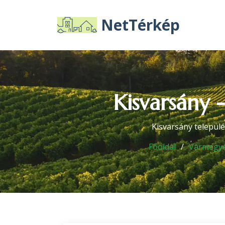
NetTérkép
Kisvarsány 
Kisvarsány települ
Főoldal
Vármegy