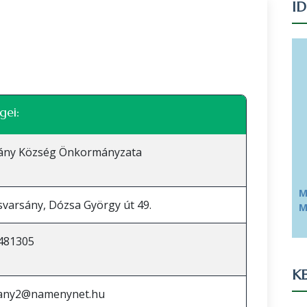
I
Leaflet
|
©
OpenStreetMap
közreműködők
gei:
sány Község Önkormányzata
M
svarsány, Dózsa György út 49.
M
481305
KE
sany2@namenynet.hu