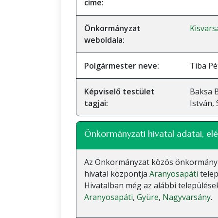
címe:
Önkormányzat
Kisvar
weboldala:
Polgármester neve:
Tiba Pé
Képviselő testület
Baksa B
tagjai:
István,
Önkormányzati hivatal adatai, elé
Az Önkormányzat közös önkormányzati
hivatal központja
Aranyosapáti
telep
Hivatalban még az alábbi települések
Aranyosapáti
,
Gyüre
,
Nagyvarsány
.