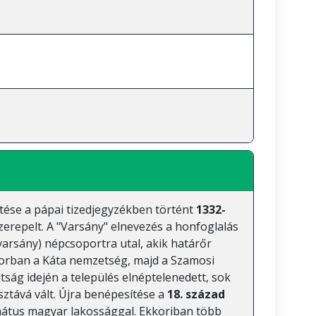
ítése a pápai tizedjegyzékben történt
1332-
erepelt. A "Varsány" elnevezés a honfoglalás
varsány) népcsoportra utal, akik határőr
pkorban a Káta nemzetség, majd a Szamosi
tság idején a település elnéptelenedett, sok
ztává vált. Újra benépesítése a
18. század
mátus magyar lakossággal. Ekkoriban több