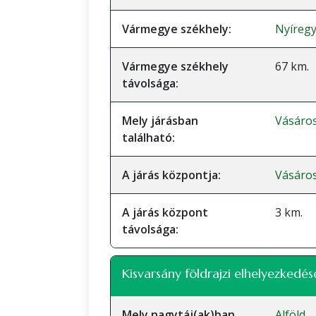
Vármegye székhely:
Nyíreg
Vármegye székhely
67 km.
távolsága:
Mely járásban
Vásáro
található:
A járás központja:
Vásáro
A járás központ
3 km.
távolsága:
Kisvarsány földrajzi elhelyezkedés
Mely nagytáj(ak)ban
Alföld