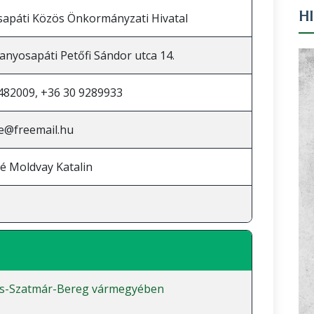
H
apáti Közös Önkormányzati Hivatal
anyosapáti Petőfi Sándor utca 14.
482009, +36 30 9289933
e@freemail.hu
é Moldvay Katalin
cs-Szatmár-Bereg vármegyében