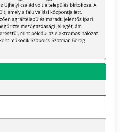
z Ujhelyi család volt a település birtokosa. A
lt, amely a falu vallási központja lett.
mzően agrártelepülés maradt, jelentős ipari
egőrizte mezőgazdasági jellegét, ám
resztül, mint például az elektromos hálózat
égként működik Szabolcs-Szatmár-Bereg