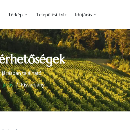
Térkép
Települési kvíz
Időjárás
lérhetőségek
járásban található.
 járás
Kisvarsány