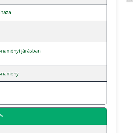
yháza
snaményi járásban
snamény
e: