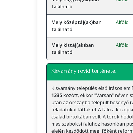
található:
Mely középtáj(ak)ban
Alföld
található:
Mely kistáj(ak)ban
Alföld
található:
Kisvarsány rövid története:
Kisvarsány település első írásos eml
1335
között, ekkor "Varsan" néven sz
után az országba települt besenyő (
feladatokat láttak el. A falu a közé
család birtokában volt. A török hódol
más szabolcsi faluhoz hasonlóan pus
elején kezdődött meg, főként refor