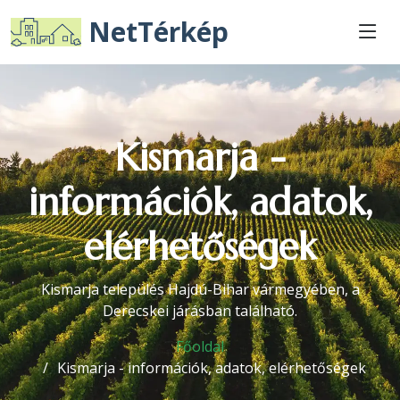
NetTérkép
Kismarja -
információk, adatok,
elérhetőségek
Kismarja település Hajdú-Bihar vármegyében, a
Derecskei járásban található.
Főoldal
Kismarja - információk, adatok, elérhetőségek