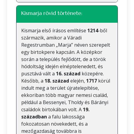
Kismarja rövid története:
Kismarja első írásos említése
1214
-ből
származik, amikor a Váradi
Regestrumban „Marja” néven szerepelt
egy birtokpere kapcsán. A középkor
során a település fejlődött, de a török
hódoltság idején elnéptelenedett, és
pusztává vált a
16. század
közepére.
Később, a
18. század
elején,
1717
körül
indult meg a terület újratelepítése,
ekkoriban több magyar nemesi család,
például a Bessenyei, Tholdy és Bárányi
családok birtokában volt. A
19.
században
a falu lakossága
fokozatosan növekedett, és a
mezőgazdaság továbbra is