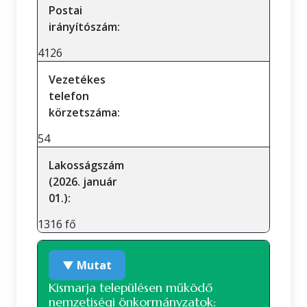
Postai
irányítószám:
4126
Vezetékes
telefon
körzetszáma:
54
Lakosságszám
(2026. január
01.):
1316 fő
▼ Mutat
Kismarja településen működő
nemzetiségi önkormányzatok: