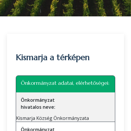
Kismarja a térképen
Leaflet
|
©
OpenStreetMap
közreműködők
+
Önkormányzat adatai, elérhetőségei:
−
Önkormányzat
hivatalos neve:
Kismarja Község Önkormányzata
Önkormányzat