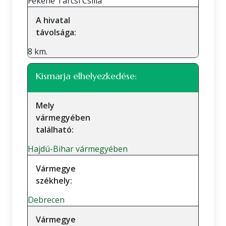
Fekéné Tarcsi Csilla
A hivatal
távolsága:
8 km.
Kismarja elhelyezkedése:
Mely
vármegyében
található:
Hajdú-Bihar vármegyében
Vármegye
székhely:
Debrecen
Vármegye