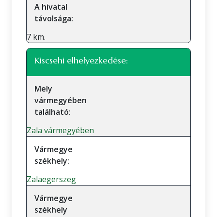
A hivatal
távolsága:
7 km.
Kiscsehi elhelyezkedése:
Mely
vármegyében
található:
Zala vármegyében
Vármegye
székhely:
Zalaegerszeg
Vármegye
székhely