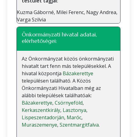
testület tagjai:
Kuzma Gáborné, Milei Ferenc, Nagy Andrea,
Varga Szilvia
Önkormányzati hivatal adatai,
elérhetőségei:
Az Önkormányzat közös önkormányzati
hivatalt tart fenn más településekkel. A
hivatal központja
Bázakerettye
településen található. A Közös
Önkormányzati Hivatalban még az
alábbi települések találhatóak:
Bázakerettye
,
Csörnyeföld
,
Kerkaszentkirály
,
Lasztonya
,
Lispeszentadorján
,
Maróc
,
Muraszemenye
,
Szentmargitfalva
.