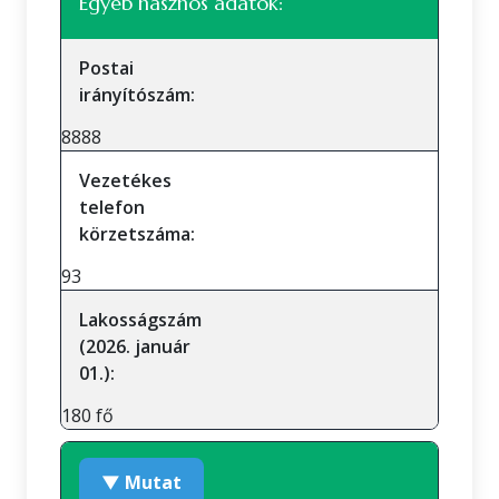
Egyéb hasznos adatok:
Postai
irányítószám:
8888
Vezetékes
telefon
körzetszáma:
93
Lakosságszám
(2026. január
01.):
180 fő
▼ Mutat