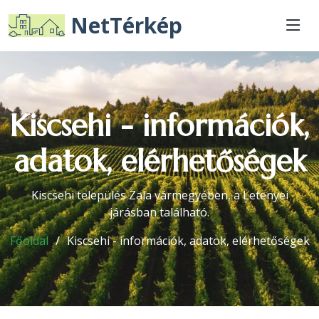
NetTérkép
Kiscsehi - információk,
adatok, elérhetőségek
Kiscsehi település Zala vármegyében, a Letenyei
járásban található.
Főoldal
Kiscsehi - információk, adatok, elérhetőségek