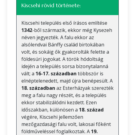
Kiscsehi rövid története:
Kiscsehi település első írásos említése
1342
-ből származik, ekkor még Kysezeh
néven jegyezték. A falu ekkor az
alsólendvai Bánffy család birtokában
volt, és sokáig ők gyakorolták felette a
földesúri jogokat. A török hódoltság
idején a település sorsa bizonytalanná
vált; a
16-17. században
többször is
elnéptelenedett, majd újra benépesült. A
18. században
az Esterházyak szerezték
meg a falu nagy részét, és a település
ekkor stabilizálódni kezdett. Ezen
időszakban, különösen a
18. század
végére, Kiscsehi jellemzően
mezőgazdasági falu volt, lakosai főként
földműveléssel foglalkoztak. A
19.