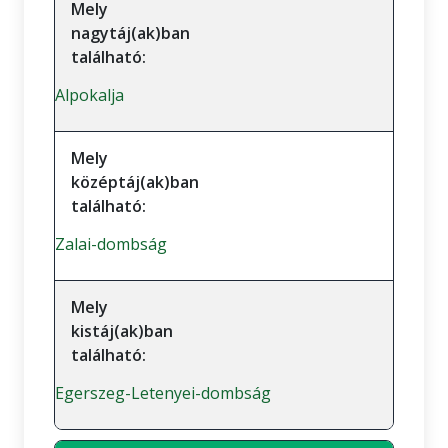
Mely
nagytáj(ak)ban
található:
Alpokalja
Mely
középtáj(ak)ban
található:
Zalai-dombság
Mely
kistáj(ak)ban
található:
Egerszeg-Letenyei-dombság