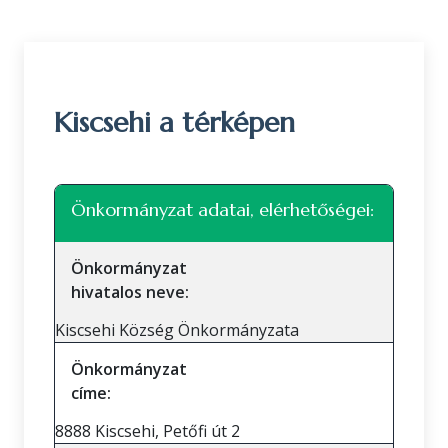
Kiscsehi a térképen
Leaflet
|
©
OpenStreetMap
közreműködők
+
Önkormányzat adatai, elérhetőségei:
−
Önkormányzat
hivatalos neve:
Kiscsehi Község Önkormányzata
Önkormányzat
címe:
8888 Kiscsehi, Petőfi út 2