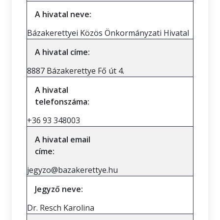
A hivatal neve:
Bázakerettyei Közös Önkormányzati Hivatal
A hivatal címe:
8887 Bázakerettye Fő út 4.
A hivatal
telefonszáma:
+36 93 348003
A hivatal email
címe:
jegyzo@bazakerettye.hu
Jegyző neve:
Dr. Resch Karolina