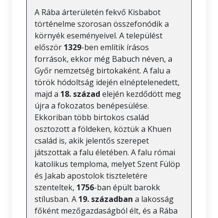
A Rába árterületén fekvő Kisbabot
történelme szorosan összefonódik a
környék eseményeivel. A települést
először
1329
-ben említik írásos
források, ekkor még Babuch néven, a
Győr nemzetség birtokaként. A falu a
török hódoltság idején elnéptelenedett,
majd a
18. század
elején kezdődött meg
újra a fokozatos benépesülése.
Ekkoriban több birtokos család
osztozott a földeken, köztük a Khuen
család is, akik jelentős szerepet
játszottak a falu életében. A falu római
katolikus temploma, melyet Szent Fülöp
és Jakab apostolok tiszteletére
szenteltek,
1756
-ban épült barokk
stílusban. A
19. században
a lakosság
főként mezőgazdaságból élt, és a Rába