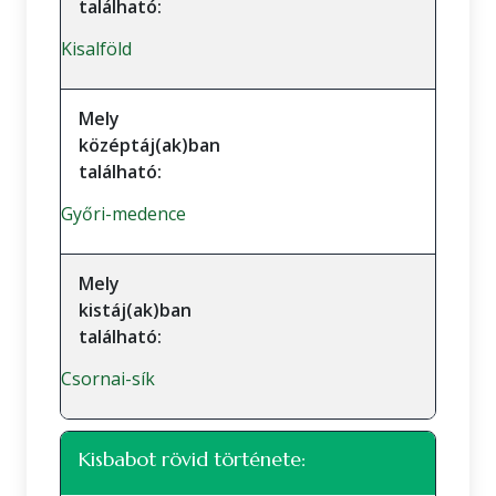
található:
Kisalföld
Mely
középtáj(ak)ban
található:
Győri-medence
Mely
kistáj(ak)ban
található:
Csornai-sík
Kisbabot rövid története: