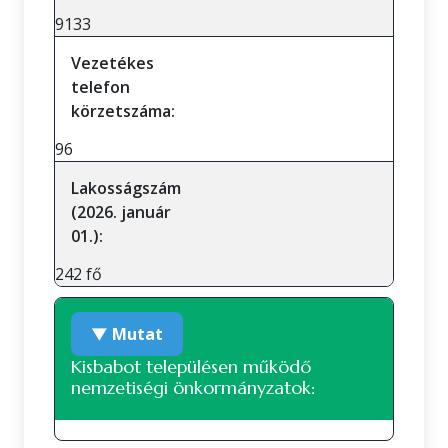
9133
Vezetékes
telefon
körzetszáma:
96
Lakosságszám
(2026. január
01.):
242 fő
▼ Mutat
Kisbabot településen működő
nemzetiségi önkormányzatok: