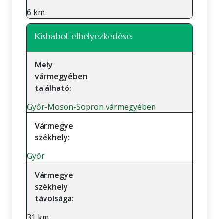
6 km.
Kisbabot elhelyezkedése:
Mely
vármegyében
található:
Győr-Moson-Sopron vármegyében
Vármegye
székhely:
Győr
Vármegye
székhely
távolsága:
31 km.