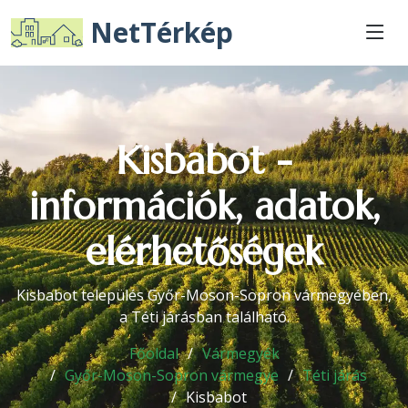
NetTérkép
Kisbabot -
információk, adatok,
elérhetőségek
Kisbabot település Győr-Moson-Sopron vármegyében,
a Téti járásban található.
Főoldal
Vármegyék
Győr-Moson-Sopron vármegye
Téti járás
Kisbabot