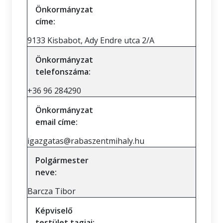
Önkormányzat
címe:
9133 Kisbabot, Ady Endre utca 2/A
Önkormányzat
telefonszáma:
+36 96 284290
Önkormányzat
email címe:
igazgatas@rabaszentmihaly.hu
Polgármester
neve:
Barcza Tibor
Képviselő
testület tagjai: