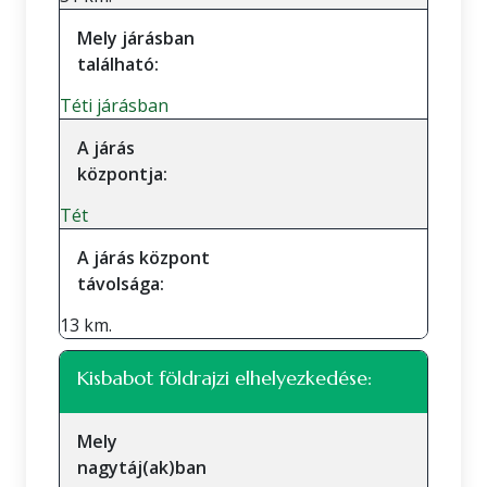
Mely járásban
található:
Téti járásban
A járás
központja:
Tét
A járás központ
távolsága:
13 km.
Kisbabot földrajzi elhelyezkedése:
Mely
nagytáj(ak)ban