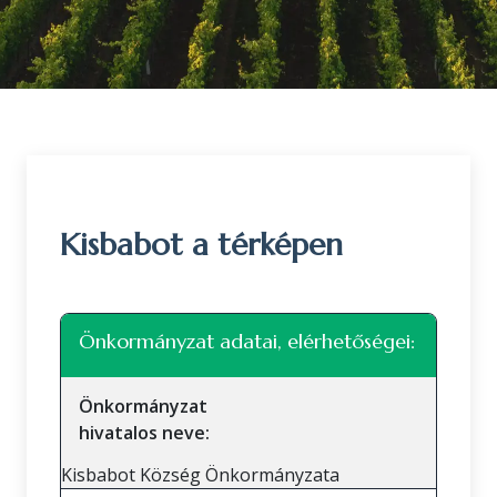
Kisbabot a térképen
Leaflet
|
©
OpenStreetMap
közreműködők
+
Önkormányzat adatai, elérhetőségei:
−
Önkormányzat
hivatalos neve:
Kisbabot Község Önkormányzata