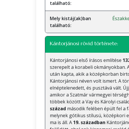
található:
Mely kistáj(ak)ban
Északke
található:
Kántorjánosi rövid története:
Kántorjánosi első írásos említése
13
szerepelt a korabeli okmányokban. A
után kapta, akik a középkorban birto
Kántorjánosi néven volt ismert. A tö
elnéptelenedett, és pusztává vált. Ú
amikor a Szatmár vármegyei térségh
többek között a Vay és Károlyi csalá
század
második felében épült fel a 
melynek gótikus stílusú, középkori 
ma is áll. A
19. században
Kántorjáno