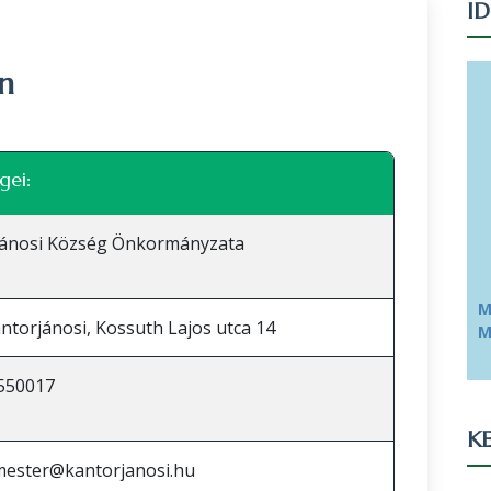
I
n
Leaflet
|
©
OpenStreetMap
közreműködők
gei:
jánosi Község Önkormányzata
M
ntorjánosi, Kossuth Lajos utca 14
M
550017
KE
mester@kantorjanosi.hu