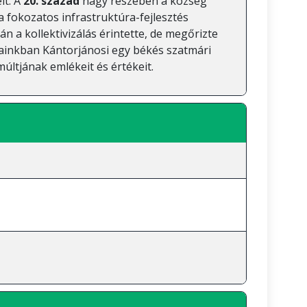
lt. A
20. század
nagy részében a község
 fokozatos infrastruktúra-fejlesztés
n a kollektivizálás érintette, de megőrizte
pjainkban Kántorjánosi egy békés szatmári
múltjának emlékeit és értékeit.