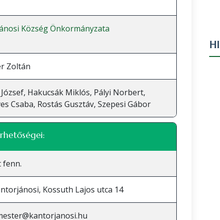
jánosi Község Önkormányzata
H
er Zoltán
József, Hakucsák Miklós, Pályi Norbert,
s Csaba, Rostás Gusztáv, Szepesi Gábor
rhetőségei:
 fenn.
ntorjánosi, Kossuth Lajos utca 14
mester@kantorjanosi.hu