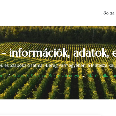
Főoldal
 - információk, adatok, 
pülés Szabolcs-Szatmár-Bereg vármegyében, a Mátészalkai j
yék
Szabolcs-Szatmár-Bereg vármegye
Mátészalkai já