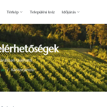
Térkép
Települési kvíz
Időjárás
elérhetőségek
árásban található.
rás
Kántorjánosi