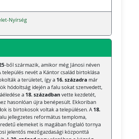
let-Nyírség
25
-ből származik, amikor még Jánosi néven
 település nevét a Kántor család birtoklása
kolták a területet, így a
16. századra
már
rök hódoltság idején a falu sokat szenvedett,
jjáéledése a
18. században
vette kezdetét,
ez hasonlóan újra benépesült. Ekkoriban
dok is birtokosok voltak a településen. A
18.
falu jellegzetes református temploma,
eredetű elemeket is magában foglaló tornya
si jelentős mezőgazdasági központtá