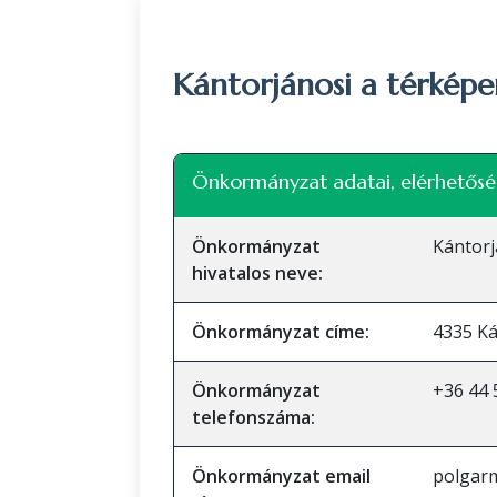
Kántorjánosi a térképe
+
Önkormányzat adatai, elérhetősé
−
Önkormányzat
Kántor
hivatalos neve:
Önkormányzat címe:
4335 Ká
Önkormányzat
+36 44 
telefonszáma:
Önkormányzat email
polgar