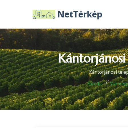
NetTérkép
Kántorjánosi
Kántorjánosi tele
Főoldal
Vármeg