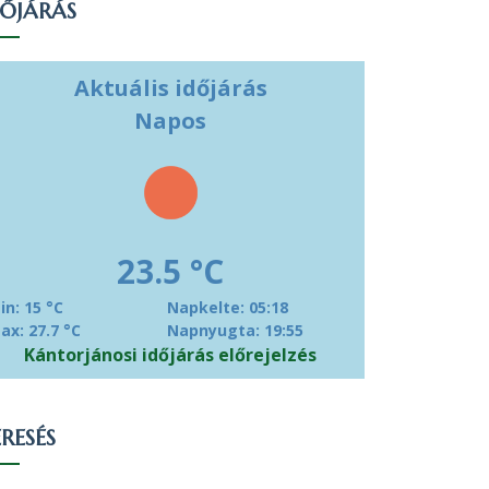
DŐJÁRÁS
Aktuális időjárás
Napos
23.5 °C
in: 15 °C
Napkelte: 05:18
ax: 27.7 °C
Napnyugta: 19:55
Kántorjánosi időjárás előrejelzés
RESÉS