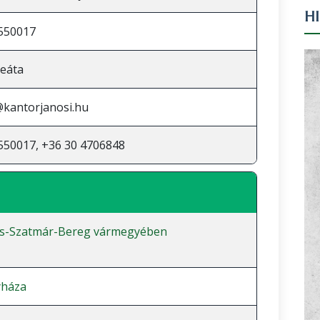
H
550017
eáta
kantorjanosi.hu
550017, +36 30 4706848
cs-Szatmár-Bereg vármegyében
yháza