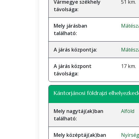
Vármegye székhely
51 km.
távolsága:
Mely járásban
Mátésza
található:
A járás központja:
Mátész
A járás központ
17 km.
távolsága:
Kántorjánosi földrajzi elhelyezked
Mely nagytáj(ak)ban
Alföld
található:
Mely középtáj(ak)ban
Nyírsé