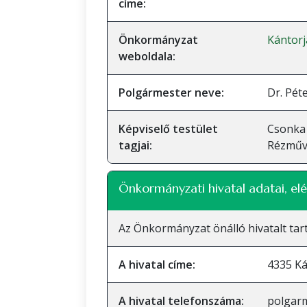
címe:
Önkormányzat
Kántor
weboldala:
Polgármester neve:
Dr. Pét
Képviselő testület
Csonka 
tagjai:
Rézműve
Önkormányzati hivatal adatai, elé
Az Önkormányzat önálló hivatalt tart
A hivatal címe:
4335 Ká
A hivatal telefonszáma:
polgar