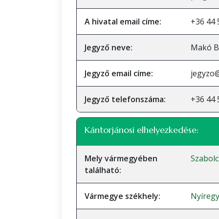
A hivatal email címe:
+36 44 
Jegyző neve:
Makó B
Jegyző email címe:
jegyzo@
Jegyző telefonszáma:
+36 44 
Kántorjánosi elhelyezkedése:
Mely vármegyében
Szabol
található:
Vármegye székhely:
Nyíreg