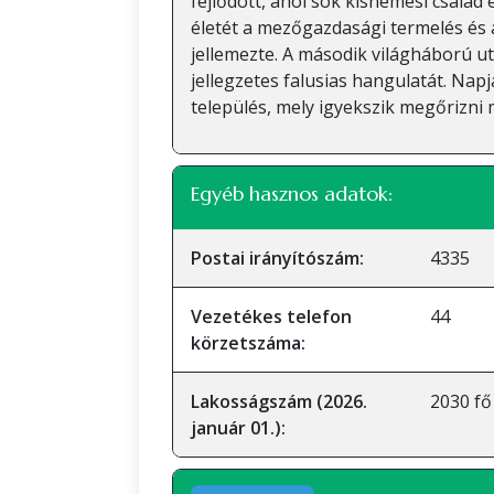
fejlődött, ahol sok kisnemesi család é
életét a mezőgazdasági termelés és a
jellemezte. A második világháború utá
jellegzetes falusias hangulatát. Na
település, mely igyekszik megőrizni 
Egyéb hasznos adatok:
Postai irányítószám:
4335
Vezetékes telefon
44
körzetszáma:
Lakosságszám (2026.
2030 fő
január 01.):