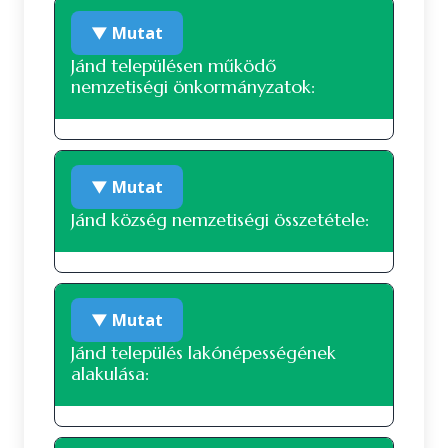
▼ Mutat
Jánd településen működő
nemzetiségi önkormányzatok:
Roma nemzetiségi önkormányzat
▼ Mutat
Jánd község nemzetiségi összetétele:
Nemzetiségi összetétel a 2022-es
▼ Mutat
népszámlálás alapján
Jánd település lakónépességének
alakulása:
A 2022-es népszámlálás során 720 fő
nyilatkozott a nemzetiségi
hovatartozásáról. Ez a lakónépesség (790
fő) 91.14 százaléka. 643 fő vallotta magát