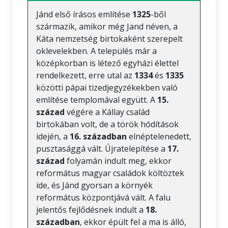
Jánd első írásos említése
1325
-ből
származik, amikor még Jand néven, a
Káta nemzetség birtokaként szerepelt
oklevelekben. A település már a
középkorban is létező egyházi élettel
rendelkezett, erre utal az
1334
és
1335
közötti pápai tizedjegyzékekben való
említése templomával együtt. A
15.
század
végére a Kállay család
birtokában volt, de a török hódítások
idején, a
16. században
elnéptelenedett,
pusztasággá vált. Újratelepítése a
17.
század
folyamán indult meg, ekkor
református magyar családok költöztek
ide, és Jánd gyorsan a környék
református központjává vált. A falu
jelentős fejlődésnek indult a
18.
században
, ekkor épült fel a ma is álló,