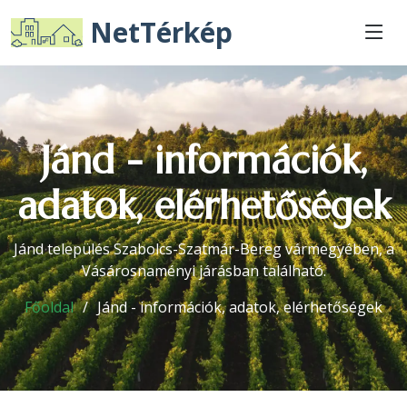
NetTérkép
Jánd - információk,
adatok, elérhetőségek
Jánd település Szabolcs-Szatmár-Bereg vármegyében, a
Vásárosnaményi járásban található.
Főoldal
Jánd - információk, adatok, elérhetőségek