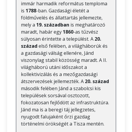
immár harmadik református temploma
is
1788
-ban. Gazdasági életét a
földművelés és állattartás jellemezte,
mely a
19. században
is meghatározó
maradt, habár egy
1860
-as tűzvész
súlyosan érintette a települést. A
20.
század
első felében, a világháborúk és
a gazdasági válság ellenére, Jánd
viszonylag stabil közösség maradt. A II.
világháború utáni időszakot a
kollektivizálás és a mezőgazdasági
átszervezések jellemezték. A
20. század
második felében Jánd a szabolcsi kis
települések sorsával osztozott,
fokozatosan fejlődött az infrastruktúra.
Jánd ma is a beregi táj jellegzetes,
nyugodt falujaként őrzi gazdag
történelmi örökségét a Tisza mentén.