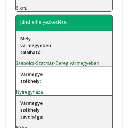
6 km.
Jánd elhelyezkedése:
Mely
vármegyében
található:
Szabolcs-Szatmár-Bereg vármegyében
Vármegye
székhely:
Nyíregyháza
Vármegye
székhely
távolsága:
69 km.