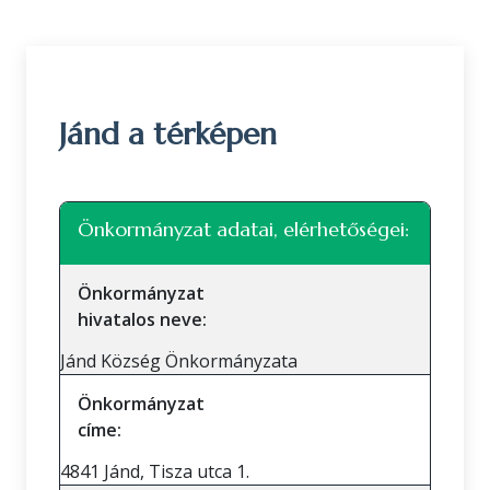
Jánd a térképen
Leaflet
|
©
OpenStreetMap
közreműködők
+
Önkormányzat adatai, elérhetőségei:
−
Önkormányzat
hivatalos neve:
Jánd Község Önkormányzata
Önkormányzat
címe:
4841 Jánd, Tisza utca 1.