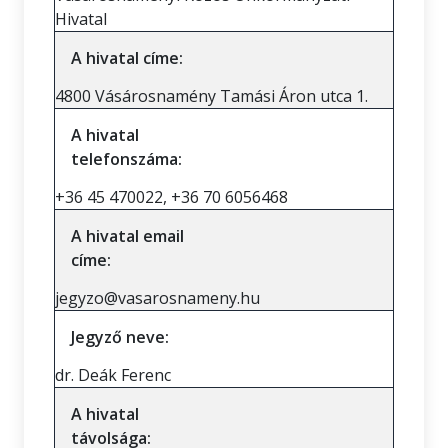
Hivatal
A hivatal címe:
4800 Vásárosnamény Tamási Áron utca 1.
A hivatal
telefonszáma:
+36 45 470022, +36 70 6056468
A hivatal email
címe:
jegyzo@vasarosnameny.hu
Jegyző neve:
dr. Deák Ferenc
A hivatal
távolsága: