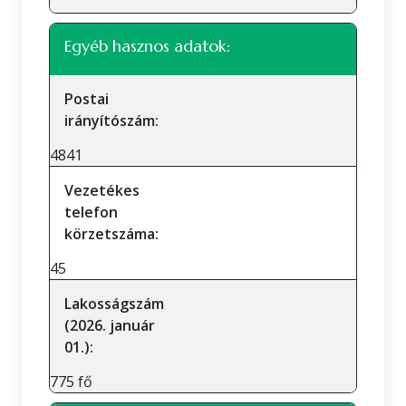
Egyéb hasznos adatok:
Postai
irányítószám:
4841
Vezetékes
telefon
körzetszáma:
45
Lakosságszám
(2026. január
01.):
775 fő