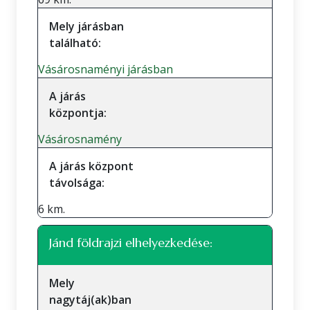
Mely járásban
található:
Vásárosnaményi járásban
A járás
központja:
Vásárosnamény
A járás központ
távolsága:
6 km.
Jánd földrajzi elhelyezkedése:
Mely
nagytáj(ak)ban