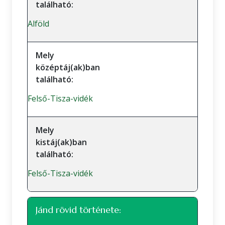
található:
Alföld
Mely
középtáj(ak)ban
található:
Felső-Tisza-vidék
Mely
kistáj(ak)ban
található:
Felső-Tisza-vidék
Jánd rövid története: