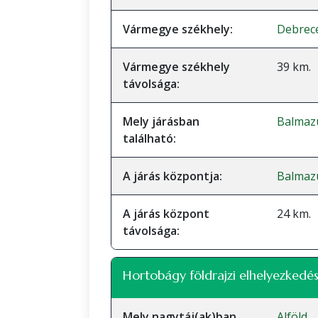
Vármegye székhely:
Debrec
Vármegye székhely
39 km.
távolsága:
Mely járásban
Balmazú
található:
A járás központja:
Balmaz
A járás központ
24 km.
távolsága:
Hortobágy földrajzi elhelyezkedés
Mely nagytáj(ak)ban
Alföld