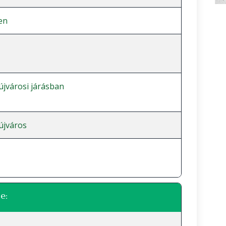
en
jvárosi járásban
újváros
e: