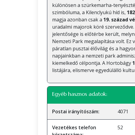
különösen a szürkemarha-tenyésztés 
szimbóluma, a Kilenclyukú híd is,
182
magja azonban csak a
19. század v
uradalmi majorok köré szerveződve.
jelentősége is előtérbe került, mely
Nemzeti Park megalapítása volt. Ez v
páratlan pusztai élővilág és a hagy
napjainkban a nemzeti park adminisz
kiemelkedő célpontja. A Hortobágy
1
listájára, elismerve egyedülálló kultu
Egyéb hasznos adatok:
Postai irányítószám:
4071
Vezetékes telefon
52
körzetszáma: