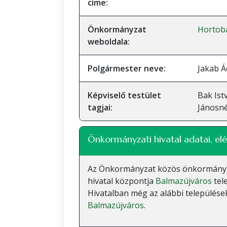
címe:
Önkormányzat
Hortob
weboldala:
Polgármester neve:
Jakab 
Képviselő testület
Bak Ist
tagjai:
Jánosné
Önkormányzati hivatal adatai, elé
Az Önkormányzat közös önkormányzati
hivatal központja
Balmazújváros
tel
Hivatalban még az alábbi települések
Balmazújváros
.