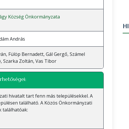
ágy Község Önkormányzata
H
Ádám András
ván, Fülöp Bernadett, Gál Gergő, Számel
, Szarka Zoltán, Vas Tibor
rhetőségei:
 hivatalt tart fenn más településekkel. A
epülésen található. A Közös Önkormányzati
 találhatóak: