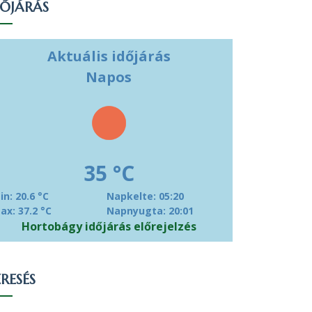
DŐJÁRÁS
Aktuális időjárás
Napos
35 °C
in: 20.6 °C
Napkelte: 05:20
ax: 37.2 °C
Napnyugta: 20:01
Hortobágy időjárás előrejelzés
RESÉS