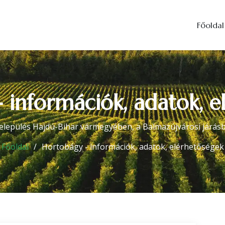
Főoldal
 információk, adatok, e
lepülés Hajdú-Bihar vármegyében, a Balmazújvárosi járásb
Főoldal
Hortobágy - információk, adatok, elérhetőségek