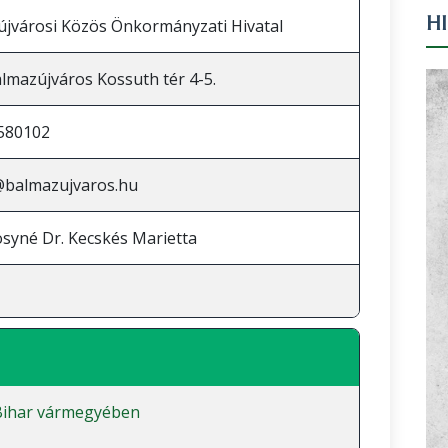
H
jvárosi Közös Önkormányzati Hivatal
lmazújváros Kossuth tér 4-5.
580102
@balmazujvaros.hu
syné Dr. Kecskés Marietta
Bihar vármegyében