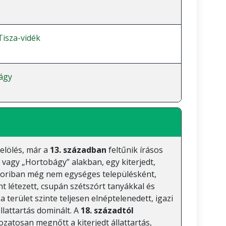
isza-vidék
ágy
elölés, már a
13. században
feltűnik írásos
vagy „Hortobágy” alakban, egy kiterjedt,
kkoriban még nem egységes településként,
 létezett, csupán szétszórt tanyákkal és
a terület szinte teljesen elnéptelenedett, igazi
llattartás dominált. A
18. századtól
zatosan megnőtt a kiterjedt állattartás,