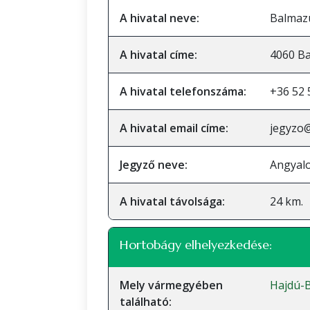
A hivatal neve:
Balmazú
A hivatal címe:
4060 Ba
A hivatal telefonszáma:
+36 52 
A hivatal email címe:
jegyzo
Jegyző neve:
Angyalo
A hivatal távolsága:
24 km.
Hortobágy elhelyezkedése:
Mely vármegyében
Hajdú-
található: