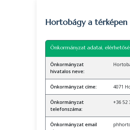
Hortobágy a térképen
+
Önkormányzat adatai, elérhetősé
−
Önkormányzat
Hortob
hivatalos neve:
Önkormányzat címe:
4071 Ho
Önkormányzat
+36 52 
telefonszáma:
Önkormányzat email
phhort