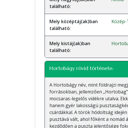
található:
Mely középtáj(ak)ban
Közép-T
található:
Mely kistáj(ak)ban
Hortob
található:
Hortobágy rövid története:
A Hortobágy név, mint földrajzi megj
forrásokban, jellemzően „Hortobag” 
mocsaras-legelős vidékre utalva. E
hanem gyér lakosságú pusztaságként
csárdákkal. A török hódoltság idején 
pusztává vált, ahol főként a nomád á
kezdődően a puszta jelentősége foko