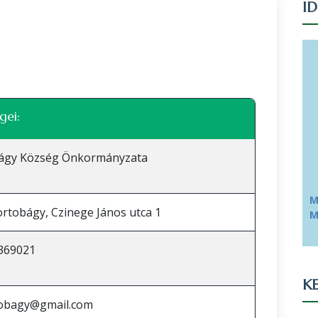
I
Leaflet
|
©
OpenStreetMap
közreműködők
gei:
ágy Község Önkormányzata
M
rtobágy, Czinege János utca 1
M
369021
KE
obagy@gmail.com