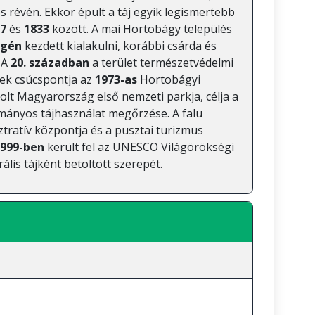
révén. Ekkor épült a táj egyik legismertebb
7
és
1833
között. A mai Hortobágy település
égén
kezdett kialakulni, korábbi csárda és
 A
20. században
a terület természetvédelmi
nek csúcspontja az
1973-as
Hortobágyi
olt Magyarország első nemzeti parkja, célja a
ományos tájhasználat megőrzése. A falu
tratív központja és a pusztai turizmus
999-ben
került fel az UNESCO Világörökségi
rális tájként betöltött szerepét.