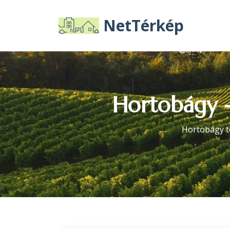
NetTérkép
Hortobágy -
Hortobágy te