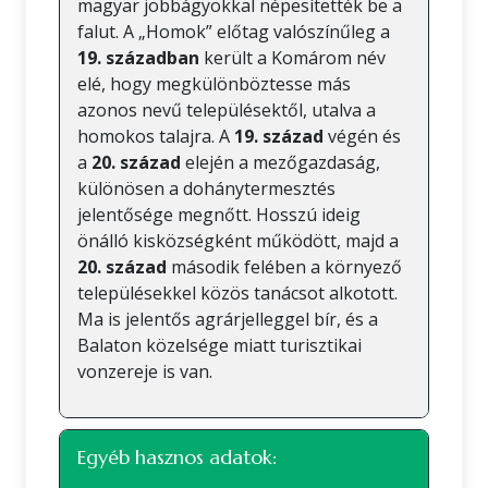
magyar jobbágyokkal népesítették be a
falut. A „Homok” előtag valószínűleg a
19. században
került a Komárom név
elé, hogy megkülönböztesse más
azonos nevű településektől, utalva a
homokos talajra. A
19. század
végén és
a
20. század
elején a mezőgazdaság,
különösen a dohánytermesztés
jelentősége megnőtt. Hosszú ideig
önálló kisközségként működött, majd a
20. század
második felében a környező
településekkel közös tanácsot alkotott.
Ma is jelentős agrárjelleggel bír, és a
Balaton közelsége miatt turisztikai
vonzereje is van.
Egyéb hasznos adatok: