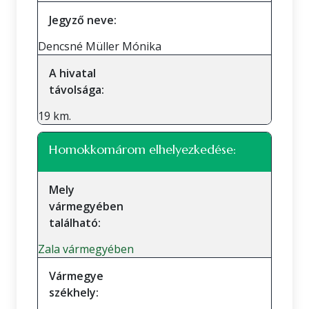
Jegyző neve:
Dencsné Müller Mónika
A hivatal
távolsága:
19 km.
Homokkomárom elhelyezkedése:
Mely
vármegyében
található:
Zala vármegyében
Vármegye
székhely: