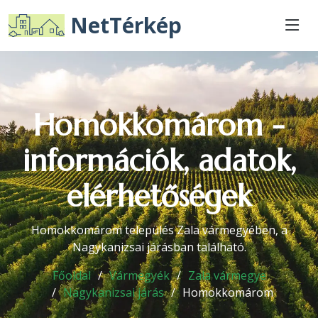
NetTérkép
Homokkomárom -
információk, adatok,
elérhetőségek
Homokkomárom település Zala vármegyében, a
Nagykanizsai járásban található.
Főoldal
Vármegyék
Zala vármegye
Nagykanizsai járás
Homokkomárom