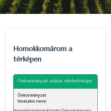
Homokkomárom a
térképen
Leaflet
|
©
OpenStreetMap
közreműködők
+
Önkormányzat adatai, elérhetőségei:
−
Önkormányzat
hivatalos neve:
Homokkomárom Község Önkormányzata