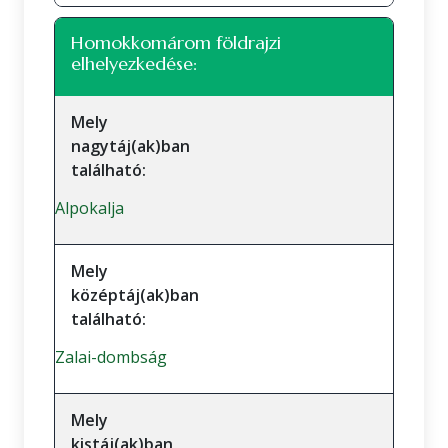
Homokkomárom földrajzi
elhelyezkedése:
Mely
nagytáj(ak)ban
található:
Alpokalja
Mely
középtáj(ak)ban
található:
Zalai-dombság
Mely
kistáj(ak)ban