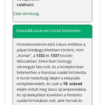
található:
Zalai-dombság
Homokkomárom rövid története:
Homokkomárom első írásos említése a
pápai tizedjegyzékekben történt, mint
„Komár”, a
1332
és
1337
közötti
időszakban. Ekkoriban Somogy
vármegyei falu volt, és a középkorban
feltehetően a Kanizsai család birtokolta.
A török hódoltság idején a település
elnéptelenedett, és csak a
18. század
elején indult meg lassú újranépesedése.
Az újratelepítést követően a Festetics
család birtokában volt, akik horvát és