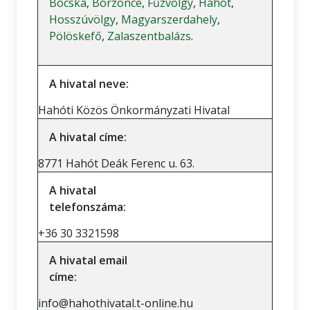
Bocska
,
Börzönce
,
Fűzvölgy
,
Hahót
,
Hosszúvölgy
,
Magyarszerdahely
,
Pölöskefő
,
Zalaszentbalázs
.
A hivatal neve:
Hahóti Közös Önkormányzati Hivatal
A hivatal címe:
8771 Hahót Deák Ferenc u. 63.
A hivatal
telefonszáma:
+36 30 3321598
A hivatal email
címe:
info@hahothivatal.t-online.hu