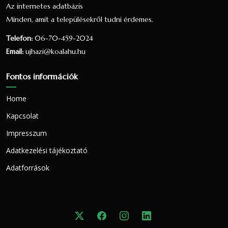
Az internetes adatbázis
Egy
Minden, amit a településekről tudni érdemes.
valláshoz
4
1.59 %
1.75 %
sem
Telefon:
06-70-459-2024
tartozik
Email:
ujhazi@koalahu.hu
Nem
Fontos információk
27
10.76 %
11.79 %
nyilatkozott
Home
Kapcsolat
Impresszum
Adatkezelési tájékoztató
Adatforrások