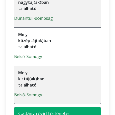
nagytáj(ak)ban
található:
Dunántúli-dombság
Mely
középtáj(ak)ban
található:
Belső-Somogy
Mely
kistáj(ak)ban
található:
Belső-Somogy
Gadány rövid története: