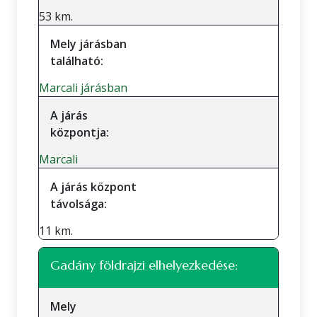
53 km.
Mely járásban
található:
Marcali járásban
A járás
központja:
Marcali
A járás központ
távolsága:
11 km.
Gadány földrajzi elhelyezkedése:
Mely