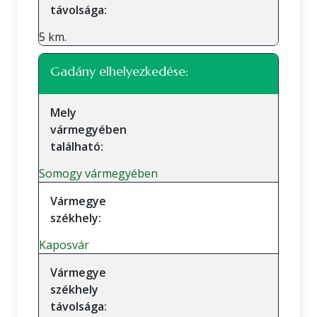
távolsága:
5 km.
Gadány elhelyezkedése:
Mely
vármegyében
található:
Somogy vármegyében
Vármegye
székhely:
Kaposvár
Vármegye
székhely
távolsága: