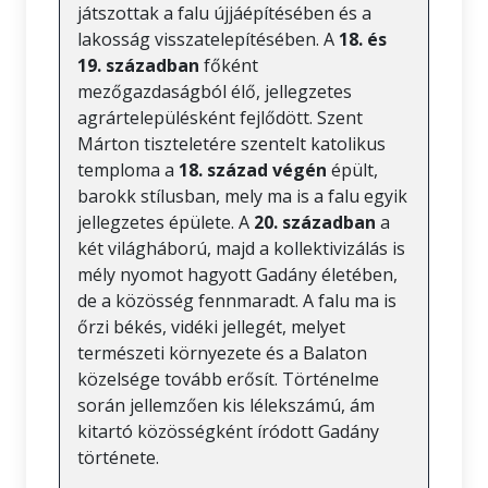
játszottak a falu újjáépítésében és a
lakosság visszatelepítésében. A
18. és
19. században
főként
mezőgazdaságból élő, jellegzetes
agrártelepülésként fejlődött. Szent
Márton tiszteletére szentelt katolikus
temploma a
18. század végén
épült,
barokk stílusban, mely ma is a falu egyik
jellegzetes épülete. A
20. században
a
két világháború, majd a kollektivizálás is
mély nyomot hagyott Gadány életében,
de a közösség fennmaradt. A falu ma is
őrzi békés, vidéki jellegét, melyet
természeti környezete és a Balaton
közelsége tovább erősít. Történelme
során jellemzően kis lélekszámú, ám
kitartó közösségként íródott Gadány
története.