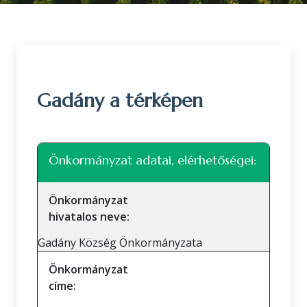
Gadány a térképen
Leaflet
|
©
OpenStreetMap
közreműködők
+
Önkormányzat adatai, elérhetőségei:
−
Önkormányzat
hivatalos neve:
Gadány Község Önkormányzata
Önkormányzat
címe: