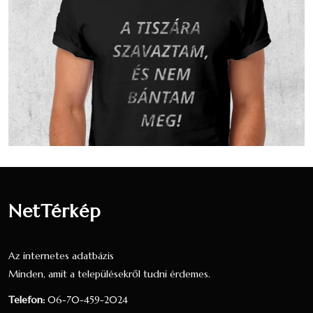
Vallási összetétel a 2001-es
népszámlálás alapján
A 2001-es népszámlálás során 360 fő
nyilatkozott a vallási hovatartozásáról. Ez a
lakónépesség (385 fő) 93.51 százaléka. 289
fő vallotta magát Római katolikus
valláshoz tartozónak, ez a nyilatkozók
80.28 százaléka, a teljes lakosság 75.06
százaléka.18 fő vallotta magát Református
valláshoz tartozónak, ez a nyilatkozók 5
NetTérkép
százaléka, a teljes lakosság 4.68
százaléka.3 fő vallotta magát Más
keresztény vallású valláshoz tartozónak,
Az internetes adatbázis
ez a nyilatkozók 0.83 százaléka, a teljes
Minden, amit a településekről tudni érdemes.
lakosság 0.78 százaléka.
Telefon:
06-70-459-2024
24 fő úgy nyilatkozott, hogy egy valláshoz