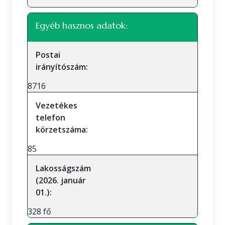
Egyéb hasznos adatok:
Postai
irányítószám:
8716
Vezetékes
telefon
körzetszáma:
85
Lakosságszám
(2026. január
01.):
328 fő