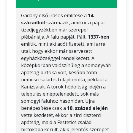
Gadány első írásos említése a
14.
századból
származik, amikor a pápai
tizedjegyzékben már szerepel
plébániája. A falu papját, Pált,
1337-ben
említik, mint aki adót fizetett, ami arra
utal, hogy ekkor már szervezett
egyházközséggel rendelkezett. A
középkorban valószínűleg a somogyvári
apátság birtoka volt, később több
nemesi család is tulajdonolta, például a
Kanizsaiak. A török hódoltság idején a
település elnéptelenedett, sok más
somogyi faluhoz hasonlóan. Újra
benépesítése csak a
18. század elején
vette kezdetét, ekkor a zirci ciszterci
apátság, majd a Festetics család
birtokába került, akik jelentős szerepet