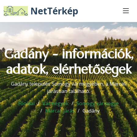
NetTérkép
Gadány - információk,
adatok, elérhetőségek
Gadány település Somogy vármegyében, a Marcali
járásban található.
Főoldal
Vármegyék
Somogy vármegye
Marcali járás
Gadány