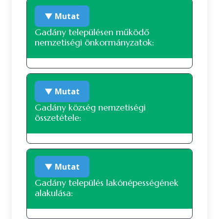
▼ Mutat
Gadány településen működő
nemzetiségi önkormányzatok:
A településen jelenleg nem működik
▼ Mutat
nemzetiségi önkormányzat.
Gadány község nemzetiségi
összetétele:
Nemzetiségi összetétel a 2022-es
▼ Mutat
népszámlálás alapján
Gadány település lakónépességének
alakulása:
A 2022-es népszámlálás során 311 fő
nyilatkozott a nemzetiségi
hovatartozásáról. Ez a lakónépesség (353