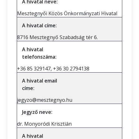
A hivatal neve:
Mesztegnyői Közös Önkormányzati Hivatal
A hivatal címe:
8716 Mesztegnyő Szabadság tér 6.
A hivatal
telefonszáma:
+36 85 329147, +36 30 2794138
A hivatal email
címe:
jegyzo@mesztegnyo.hu
Jegyző neve:
dr. Monyoródi Krisztián
A hivatal