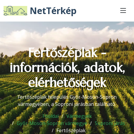
NetTérkép
Fertőszéplak -
információk, adatok,
elérhetőségek
Fertőszéplak település Győr-Moson-Sopron
vármegyében, a Soproni járásban található.
Főoldal
Vármegyék
Győr-Moson-Sopron vármegye
Soproni járás
Fertőszéplak