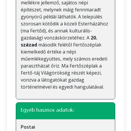
mellékre jellemző, sajátos népi
építészet, melynek máig fennmaradt
gyönyörű példái láthatók. A település
szorosan kötődik a közeli Esterházához
(ma Fertőd), és annak kulturális-
gazdasági vonzáskörzetéhez. A
20.
század
második felétől Fertőszéplak
kiemelkedő értéke a népi
műemlékegyüttes, mely számos eredeti
parasztházat őriz. Ma Fertőszéplak a
Fertő-táj Világörökség részét képezi,
vonzva a látogatókat gazdag
történelmével és egyedi hangulatával.
Egyéb hasznos adatok:
Postai