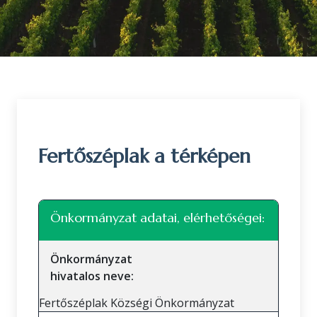
Fertőszéplak a térképen
Leaflet
|
©
OpenStreetMap
közreműködők
+
Önkormányzat adatai, elérhetőségei:
−
Önkormányzat
hivatalos neve:
Fertőszéplak Községi Önkormányzat