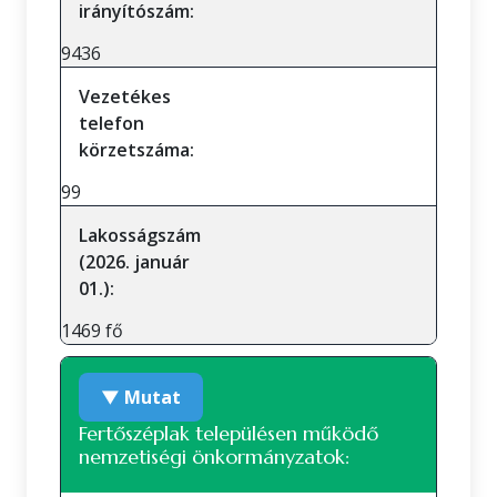
irányítószám:
9436
Vezetékes
telefon
körzetszáma:
99
Lakosságszám
(2026. január
01.):
1469 fő
▼ Mutat
Fertőszéplak településen működő
nemzetiségi önkormányzatok: