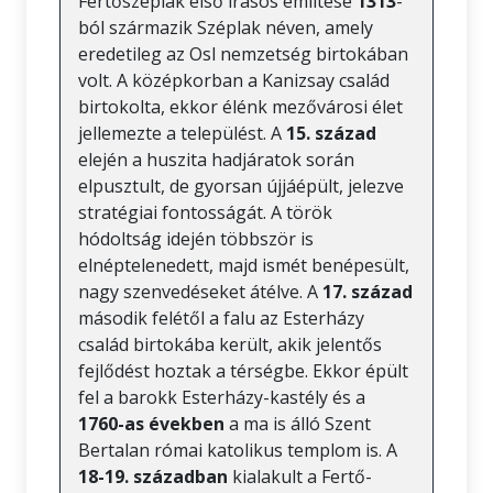
Fertőszéplak első írásos említése
1313
-
ból származik Széplak néven, amely
eredetileg az Osl nemzetség birtokában
volt. A középkorban a Kanizsay család
birtokolta, ekkor élénk mezővárosi élet
jellemezte a települést. A
15. század
elején a huszita hadjáratok során
elpusztult, de gyorsan újjáépült, jelezve
stratégiai fontosságát. A török
hódoltság idején többször is
elnéptelenedett, majd ismét benépesült,
nagy szenvedéseket átélve. A
17. század
második felétől a falu az Esterházy
család birtokába került, akik jelentős
fejlődést hoztak a térségbe. Ekkor épült
fel a barokk Esterházy-kastély és a
1760-as években
a ma is álló Szent
Bertalan római katolikus templom is. A
18-19. században
kialakult a Fertő-