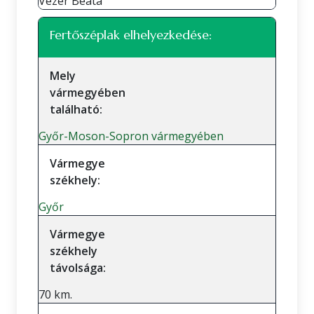
Vezér Beáta
Fertőszéplak elhelyezkedése:
Mely
vármegyében
található:
Győr-Moson-Sopron vármegyében
Vármegye
székhely:
Győr
Vármegye
székhely
távolsága:
70 km.