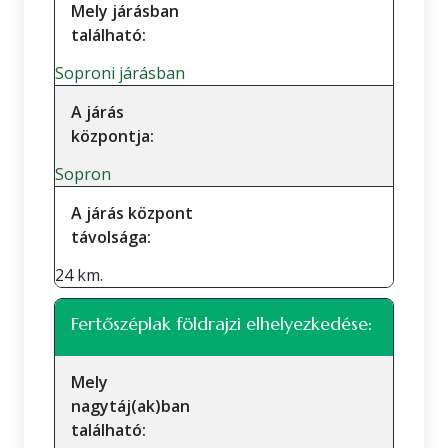
Mely járásban
található:
Soproni járásban
A járás
központja:
Sopron
A járás központ
távolsága:
24 km.
Fertőszéplak földrajzi elhelyezkedése:
Mely
nagytáj(ak)ban
található: