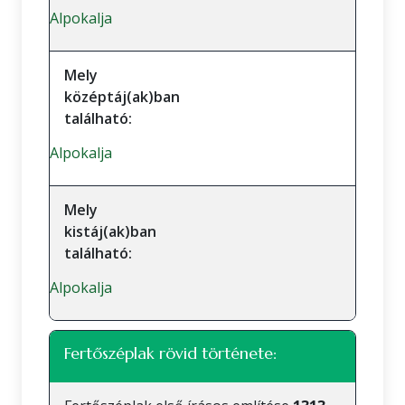
Alpokalja
Mely
középtáj(ak)ban
található:
Alpokalja
Mely
kistáj(ak)ban
található:
Alpokalja
Fertőszéplak rövid története: