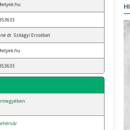
@etyek.hu
H
353633
né dr. Szilágyi Erzsébet
@etyek.hu
353633
vármegyében
fehérvár