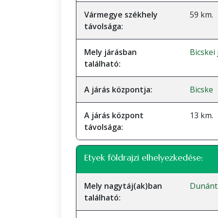
Vármegye székhely
59 km.
távolsága:
Mely járásban
Bicskei
található:
A járás központja:
Bicske
A járás központ
13 km.
távolsága:
Etyek földrajzi elhelyezkedése:
Mely nagytáj(ak)ban
Dunánt
található: