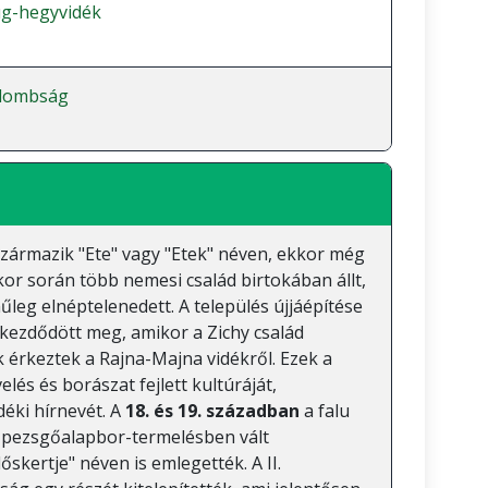
g-hegyvidék
-dombság
származik "Ete" vagy "Etek" néven, ekkor még
pkor során több nemesi család birtokában állt,
űleg elnéptelenedett. A település újjáépítése
 kezdődött meg, amikor a Zichy család
 érkeztek a Rajna-Majna vidékről. Ezek a
és és borászat fejlett kultúráját,
éki hírnevét. A
18. és 19. században
a falu
a pezsgőalapbor-termelésben vált
skertje" néven is emlegették. A II.