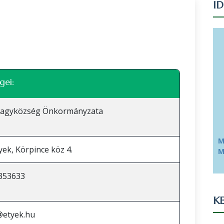
I
Leaflet
|
©
OpenStreetMap
közreműködők
gei:
Nagyközség Önkormányzata
M
yek, Körpince köz 4.
M
353633
KE
@etyek.hu