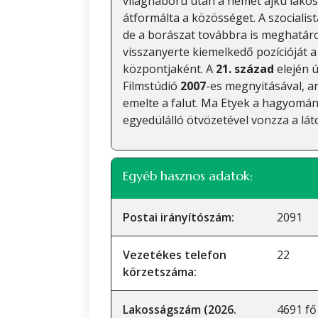
világháború után a német ajkú lakoss
átformálta a közösséget. A szocialist
de a borászat továbbra is meghatáro
visszanyerte kiemelkedő pozícióját 
központjaként. A
21. század
elején ú
Filmstúdió
2007
-es megnyitásával, a
emelte a falut. Ma Etyek a hagyomán
egyedülálló ötvözetével vonzza a lát
Egyéb hasznos adatok:
Postai irányítószám:
2091
Vezetékes telefon
22
körzetszáma:
Lakosságszám (2026.
4691 fő