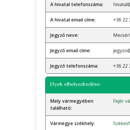
A hivatal telefonszáma:
hivatal
A hivatal email címe:
+36 22 
Jegyző neve:
Mecséri
Jegyző email címe:
jegyzo
Jegyző telefonszáma:
+36 22 
Etyek elhelyezkedése:
Mely vármegyében
Fejér 
található:
Vármegye székhely:
Székes