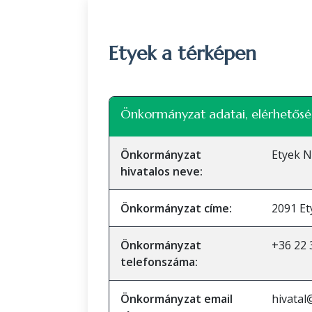
Etyek a térképen
+
Önkormányzat adatai, elérhetősé
−
Önkormányzat
Etyek 
hivatalos neve:
Önkormányzat címe:
2091 Et
Önkormányzat
+36 22 
telefonszáma:
Önkormányzat email
hivatal