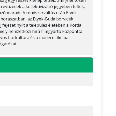
ág egy részét kitelepítették, ami jelentősen
a évtizedek a kollektivizáció jegyében teltek,
zó maradt. A rendszerváltás után Etyek
a borászatban, az Etyek-Buda borvidék
j fejezet nyílt a település életében a Korda
mely nemzetközi hírű filmgyártó központtá
yos borkultúra és a modern filmipar
ogatókat.