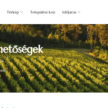
Térkép
Települési kvíz
Időjárás
rhetőségek
tó.
yek