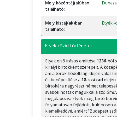
Mely középtáj(ak)ban
Dunazu
található:
Mely kistáj(ak)ban
Etyéki
található:
Etyek rövid története:
Etyek első írásos említése
1236
-ból 
királyi birtokként szerepelt. A közé
ám a török hódoltság idején valószín
és benépesítése a
18. század
elején
birtokára nagyrészt német telepesek
svábok hozták magukkal a szőlőművel
megalapozva Etyek máig tartó borvid
folyamatosan fejlődött, különösen 
kiemelkedővé, amiért "Budapest szőlő