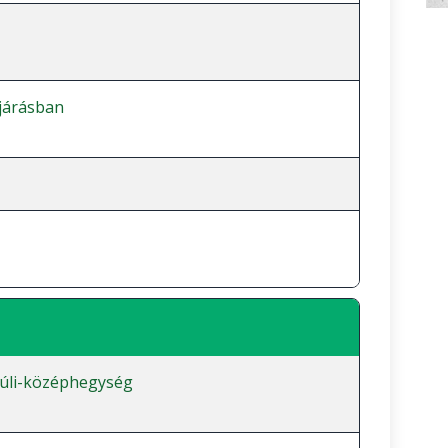
 járásban
úli-középhegység