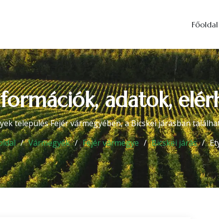
Főoldal
nformációk, adatok, elé
yek település Fejér vármegyében, a Bicskei járásban találha
oldal
Vármegyék
Fejér vármegye
Bicskei járás
Et