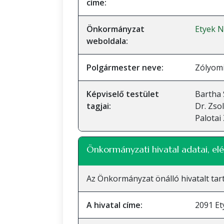
címe:
Önkormányzat
Etyek 
weboldala:
Polgármester neve:
Zólyom
Képviselő testület
Bartha 
tagjai:
Dr. Zso
Palotai
Önkormányzati hivatal adatai, elé
Az Önkormányzat önálló hivatalt tart
A hivatal címe:
2091 Et