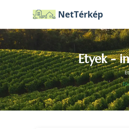
NetTérkép
Etyek - i
Et
Fő