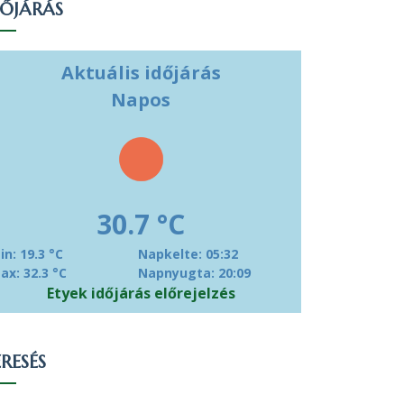
DŐJÁRÁS
Aktuális időjárás
Napos
30.7 °C
in: 19.3 °C
Napkelte: 05:32
ax: 32.3 °C
Napnyugta: 20:09
Etyek időjárás előrejelzés
RESÉS