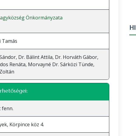
Nagyközség Önkormányzata
H
i Tamás
Sándor, Dr. Bálint Attila, Dr. Horváth Gábor,
ldos Renáta, Morvayné Dr. Sárközi Tünde,
 Zoltán
rhetőségei:
 fenn.
yek, Körpince köz 4.