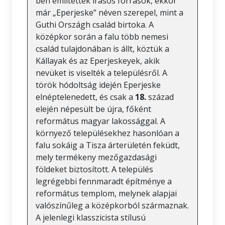
ben említették írásos források, ekkor
már „Eperjeske” néven szerepel, mint a
Guthi Országh család birtoka. A
középkor során a falu több nemesi
család tulajdonában is állt, köztük a
Kállayak és az Eperjeskeyek, akik
nevüket is viselték a településről. A
török hódoltság idején Eperjeske
elnéptelenedett, és csak a
18.
század
elején népesült be újra, főként
református magyar lakossággal. A
környező településekhez hasonlóan a
falu sokáig a Tisza árterületén feküdt,
mely termékeny mezőgazdasági
földeket biztosított. A település
legrégebbi fennmaradt építménye a
református templom, melynek alapjai
valószínűleg a középkorból származnak.
A jelenlegi klasszicista stílusú