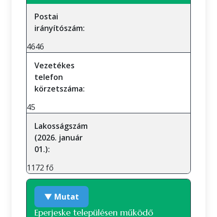
Postai
irányítószám:
4646
Vezetékes
telefon
körzetszáma:
45
Lakosságszám
(2026. január
01.):
1172 fő
▼ Mutat
Eperjeske településen működő