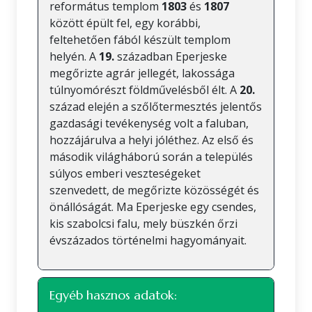
református templom
1803
és
1807
között épült fel, egy korábbi,
feltehetően fából készült templom
helyén. A
19.
században Eperjeske
megőrizte agrár jellegét, lakossága
túlnyomórészt földművelésből élt. A
20.
század elején a szőlőtermesztés jelentős
gazdasági tevékenység volt a faluban,
hozzájárulva a helyi jóléthez. Az első és
második világháború során a település
súlyos emberi veszteségeket
szenvedett, de megőrizte közösségét és
önállóságát. Ma Eperjeske egy csendes,
kis szabolcsi falu, mely büszkén őrzi
évszázados történelmi hagyományait.
Egyéb hasznos adatok: