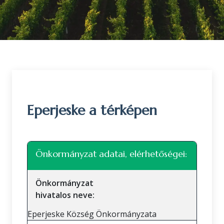
Eperjeske a térképen
Leaflet
|
©
OpenStreetMap
közreműködők
+
Önkormányzat adatai, elérhetőségei:
−
Önkormányzat
hivatalos neve:
Eperjeske Község Önkormányzata