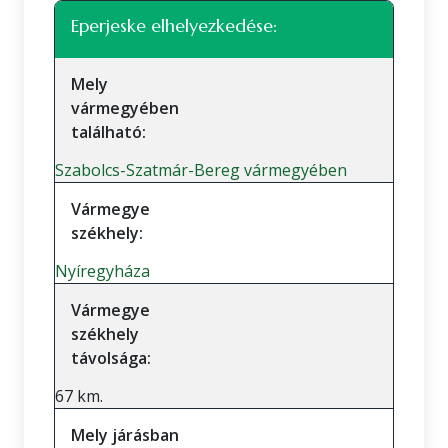
Eperjeske elhelyezkedése:
Mely
vármegyében
található:
Szabolcs-Szatmár-Bereg vármegyében
Vármegye
székhely:
Nyíregyháza
Vármegye
székhely
távolsága:
67 km.
Mely járásban