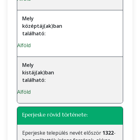
Mely
középtáj(ak)ban
található:
Alföld
Mely
kistáj(ak)ban
található:
Alföld
Eperjeske rövid története:
Eperjeske település nevét először
1322
-