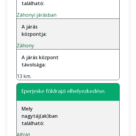
található:
Záhonyi járásban
A járás
központja:
Záhony
A járás központ
távolsága:
13 km.
Eperjeske földrajzi elhelyezkedése:
Mely
nagytáj(ak)ban
található:
Alföld