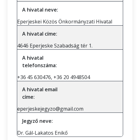
A hivatal neve:
Eperjeskei Közös Önkormányzati Hivatal
A hivatal címe:
4646 Eperjeske Szabadság tér 1.
A hivatal
telefonszáma:
+36 45 630476, +36 20 4948504
A hivatal email
címe:
eperjeskejegyzo@gmail.com
Jegyző neve:
Dr. Gál-Lakatos Enikő