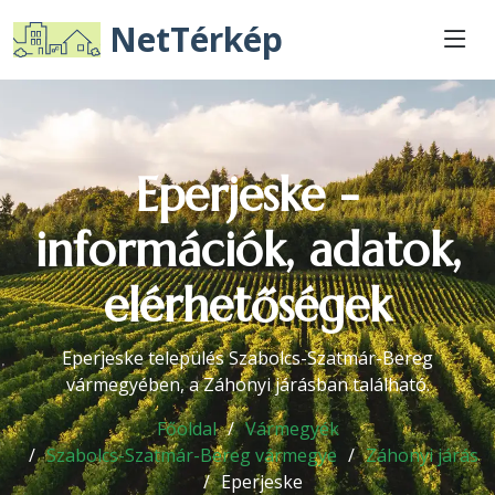
NetTérkép
Eperjeske -
információk, adatok,
elérhetőségek
Eperjeske település Szabolcs-Szatmár-Bereg
vármegyében, a Záhonyi járásban található.
Főoldal
Vármegyék
Szabolcs-Szatmár-Bereg vármegye
Záhonyi járás
Eperjeske