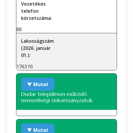
Vezetékes
telefon
körzetszáma:
88
Lakosságszám
(2026. január
01.):
1763 fő
▼ Mutat
Dudar településen működő
nemzetiségi önkormányzatok:
A településen jelenleg nem működik
▼ Mutat
nemzetiségi önkormányzat.