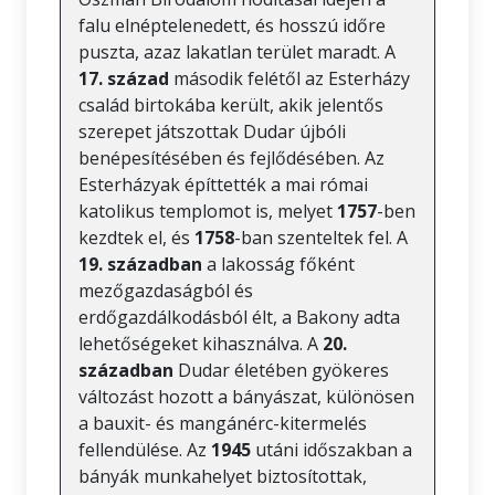
falu elnéptelenedett, és hosszú időre
puszta, azaz lakatlan terület maradt. A
17. század
második felétől az Esterházy
család birtokába került, akik jelentős
szerepet játszottak Dudar újbóli
benépesítésében és fejlődésében. Az
Esterházyak építtették a mai római
katolikus templomot is, melyet
1757
-ben
kezdtek el, és
1758
-ban szenteltek fel. A
19. században
a lakosság főként
mezőgazdaságból és
erdőgazdálkodásból élt, a Bakony adta
lehetőségeket kihasználva. A
20.
században
Dudar életében gyökeres
változást hozott a bányászat, különösen
a bauxit- és mangánérc-kitermelés
fellendülése. Az
1945
utáni időszakban a
bányák munkahelyet biztosítottak,