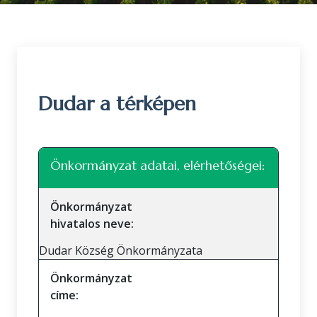
Dudar a térképen
Leaflet
|
©
OpenStreetMap
közreműködők
+
Önkormányzat adatai, elérhetőségei:
−
Önkormányzat
hivatalos neve:
Dudar Község Önkormányzata
Önkormányzat
címe: