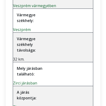
Veszprém vármegyében
Vármegye
székhely:
Veszprém
Vármegye
székhely
távolsága:
32 km.
Mely járásban
található:
Zirci járásban
A járás
központja: