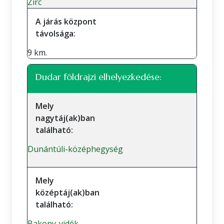
Zirc
A járás központ
távolsága:
9 km.
Dudar földrajzi elhelyezkedése:
Mely
nagytáj(ak)ban
található:
Dunántúli-középhegység
Mely
középtáj(ak)ban
található:
Bakony-vidék