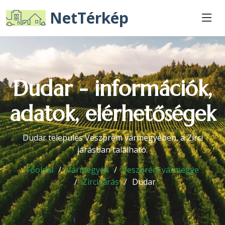
NetTérkép
Dudar - információk,
adatok, elérhetőségek
Dudar település Veszprém vármegyében, a Zirci
járásban található.
Főoldal
Vármegyék
Veszprém vármegye
Zirci járás
Dudar