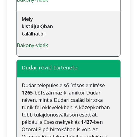
Mely
kistáj(ak)ban
található:
Bakony-vidék
Dudar rövid története:
Dudar település első írásos említése
1265
-ből származik, amikor Dudar
néven, mint a Dudari család birtoka
tűnik fel oklevelekben. A középkorban
több tulajdonosváltáson esett át,
például a Csesznekyek és
1427
-ben
Ozorai Pipó birtokában is volt. Az
Oszmán Birodalom hódításai idején a