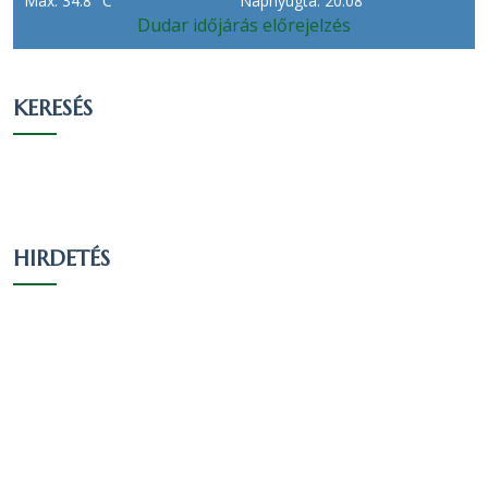
Max: 34.8 °C
Napnyugta: 20:08
Dudar időjárás előrejelzés
Más
valláshoz
3
0.18 %
0.17 %
tartozó
KERESÉS
Egy
valláshoz
197
11.9 %
11.2 %
sem tartozik
Nem
631
38.13 %
35.87 %
nyilatkozott
HIRDETÉS
Vallási összetétel a 2011-es
népszámlálás alapján
A 2011-es népszámlálás során 1646 fő
nyilatkozott a vallási hovatartozásáról. Ez a
lakónépesség (1788 fő) 92.06 százaléka. 677
fő vallotta magát Református valláshoz