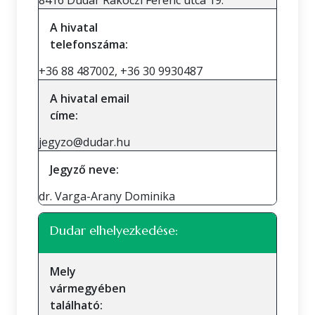
8416 Dudar Rákóczi Ferenc utca 19.
A hivatal
telefonszáma:
+36 88 487002, +36 30 9930487
A hivatal email
címe:
jegyzo@dudar.hu
Jegyző neve:
dr. Varga-Arany Dominika
Dudar elhelyezkedése:
Mely
vármegyében
található: