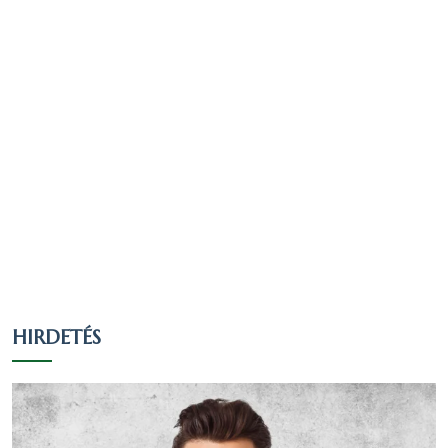
tartozónak, ez a nyilatkozók 41.13
százaléka, a teljes lakosság 37.86
százaléka.377 fő vallotta magát Római
katolikus valláshoz tartozónak, ez a
nyilatkozók 22.9 százaléka, a teljes lakosság
21.09 százaléka.92 fő vallotta magát Más
keresztény vallású valláshoz tartozónak, ez
a nyilatkozók 5.59 százaléka, a teljes
lakosság 5.15 százaléka.
162 fő úgy nyilatkozott, hogy egy valláshoz
sem tartozik, ez a nyilatkozók 9.84
százaléka, a teljes lakosság 9.06 százaléka.
HIRDETÉS
319 fő nem nyilatkozott a vallási
hovatartozásáról, ez a nyilatkozók 19.38
százaléka, a teljes lakosság 17.84 százaléka.
Nézzük táblázatos formában, részletesen: