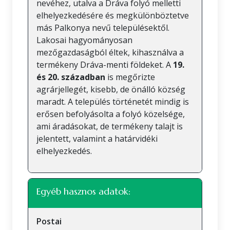
nevéhez, utalva a Dráva folyó melletti
elhelyezkedésére és megkülönböztetve
más Palkonya nevű településektől.
Lakosai hagyományosan
mezőgazdaságból éltek, kihasználva a
termékeny Dráva-menti földeket. A
19.
és 20. században
is megőrizte
agrárjellegét, kisebb, de önálló község
maradt. A település történetét mindig is
erősen befolyásolta a folyó közelsége,
ami áradásokat, de termékeny talajt is
jelentett, valamint a határvidéki
elhelyezkedés.
Egyéb hasznos adatok:
Postai