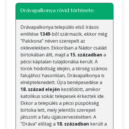
Drávapalkonya rövid története:
Drávapalkonya település első írásos
említése
1349
-ből származik, ekkor még
"Palckona" néven szerepelt az
oklevelekben. Ekkoriban a Nádor család
birtokában állt, majd a
15. században
a
pécsi káptalan tulajdonába került. A
török hódoltság idején, a térség számos
falujához hasonlóan, Drávapalkonya is
elnéptelenedett. Újra benépesedése a
18. század elején
kezdődött, amikor
katolikus sokác telepesek érkeztek ide.
Ekkor a település a pécsi püspökség
birtoka lett, mely jelentős szerepet
játszott a falu újjászervezésében. A
"Dráva" előtag a
18. században
került a