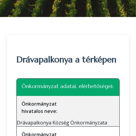
Drávapalkonya a térképen
Leaflet
|
©
OpenStreetMap
közreműködők
+
Önkormányzat adatai, elérhetőségei:
−
Önkormányzat
hivatalos neve:
Drávapalkonya Község Önkormányzata
Önkormányzat