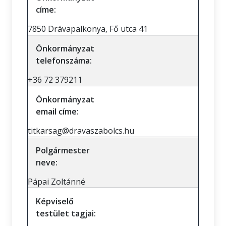
címe:
7850 Drávapalkonya, Fő utca 41
Önkormányzat
telefonszáma:
+36 72 379211
Önkormányzat
email címe:
titkarsag@dravaszabolcs.hu
Polgármester
neve:
Pápai Zoltánné
Képviselő
testület tagjai: