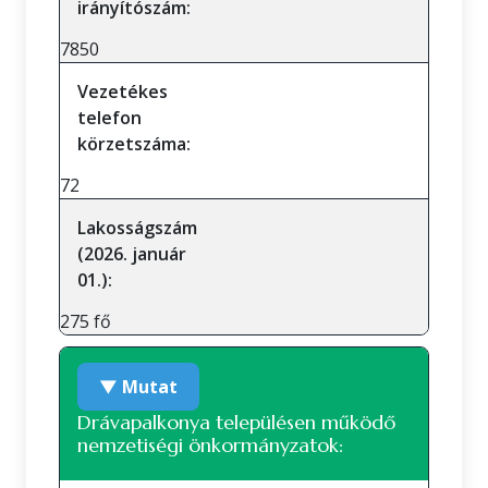
irányítószám:
7850
Vezetékes
telefon
körzetszáma:
72
Lakosságszám
(2026. január
01.):
275 fő
▼ Mutat
Drávapalkonya településen működő
nemzetiségi önkormányzatok: