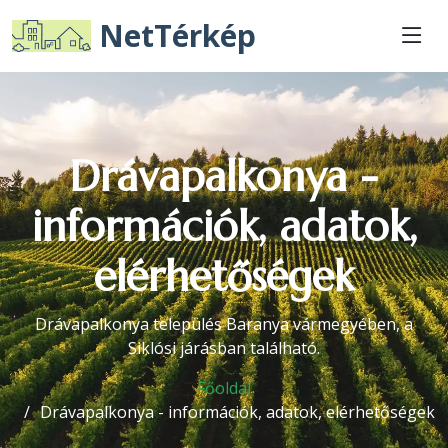
NetTérkép
Drávapalkonya -
információk, adatok,
elérhetőségek
Drávapalkonya település Baranya vármegyében, a
Siklósi járásban található.
Főoldal
Drávapalkonya - információk, adatok, elérhetőségek