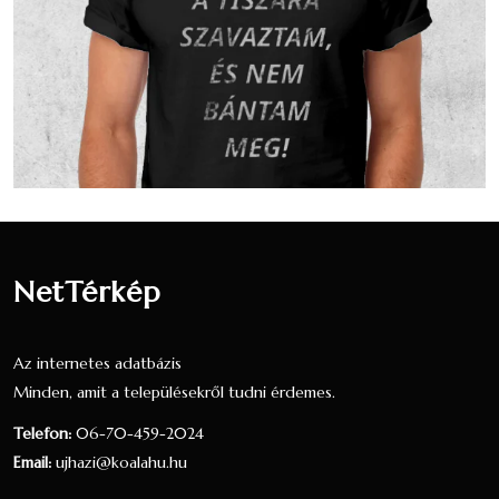
százaléka, a teljes lakosság 25.81
százaléka.3 fő vallotta magát Evangélikus
valláshoz tartozónak, ez a nyilatkozók 1.08
százaléka, a teljes lakosság 0.97 százaléka.
12 fő úgy nyilatkozott, hogy egy valláshoz
sem tartozik, ez a nyilatkozók 4.33
százaléka, a teljes lakosság 3.87 százaléka.
14 fő nem nyilatkozott a vallási
hovatartozásáról, ez a nyilatkozók 5.05
százaléka, a teljes lakosság 4.52 százaléka.
NetTérkép
Nézzük táblázatos formában, részletesen:
Az internetes adatbázis
Arány a
Arány a
Minden, amit a településekről tudni érdemes.
válaszadók
lakosok
Vallás
Fő
Telefon:
06-70-459-2024
között
között
Email:
ujhazi@koalahu.hu
(277 fő)
(310 fő)