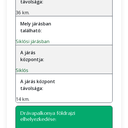
távolsága:
36 km.
Mely járásban
található:
Siklósi járásban
A járás
központja:
Siklós
A járás központ
távolsága:
14 km.
Drávapalkonya földrajzi
elhelyezkedése: