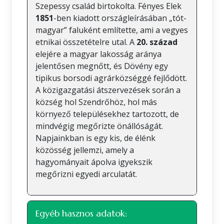
Szepessy család birtokolta. Fényes Elek
1851
-ben kiadott országleírásában „tót-
magyar” faluként említette, ami a vegyes
etnikai összetételre utal. A
20. század
elejére a magyar lakosság aránya
jelentősen megnőtt, és Dövény egy
tipikus borsodi agrárközséggé fejlődött.
A közigazgatási átszervezések során a
község hol Szendrőhöz, hol más
környező településekhez tartozott, de
mindvégig megőrizte önállóságát.
Napjainkban is egy kis, de élénk
közösség jellemzi, amely a
hagyományait ápolva igyekszik
megőrizni egyedi arculatát.
Egyéb hasznos adatok: