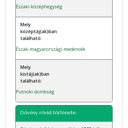
Északi-középhegység
Mely
középtáj(ak)ban
található:
Észak-magyarországi-medencék
Mely
kistáj(ak)ban
található:
Putnoki-dombság
Dövény rövid története: