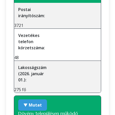
Postai
irányítószám:
3721
Vezetékes
telefon
körzetszáma:
48
Lakosságszám
(2026. január
01.):
275 fő
▼ Mutat
Dövény településen működő