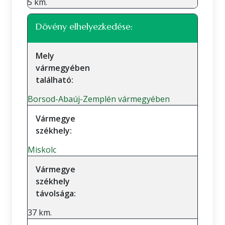
5 km.
Dövény elhelyezkedése:
Mely
vármegyében
található:
Borsod-Abaúj-Zemplén vármegyében
Vármegye
székhely:
Miskolc
Vármegye
székhely
távolsága:
37 km.