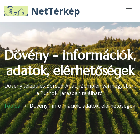
NetTérkép
Dövény - információk,
adatok, elérhetőségek
Dövény település Borsod-Abaúj-Zemplén vármegyében,
a Putnoki járásban található.
Főoldal
Dövény - információk, adatok, elérhetőségek