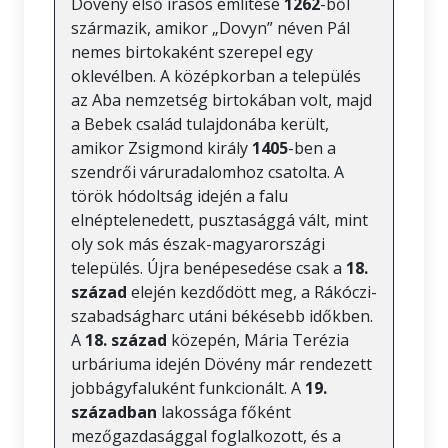
Dövény első írásos említése
1262
-ből
származik, amikor „Dovyn” néven Pál
nemes birtokaként szerepel egy
oklevélben. A középkorban a település
az Aba nemzetség birtokában volt, majd
a Bebek család tulajdonába került,
amikor Zsigmond király
1405
-ben a
szendrői váruradalomhoz csatolta. A
török hódoltság idején a falu
elnéptelenedett, pusztasággá vált, mint
oly sok más észak-magyarországi
település. Újra benépesedése csak a
18.
század
elején kezdődött meg, a Rákóczi-
szabadságharc utáni békésebb időkben.
A
18. század
közepén, Mária Terézia
urbáriuma idején Dövény már rendezett
jobbágyfaluként funkcionált. A
19.
században
lakossága főként
mezőgazdasággal foglalkozott, és a