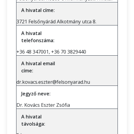
A hivatal címe:
3721 Felsőnyárád Alkotmány utca 8.
A hivatal
telefonszáma:
+36 48 347001, +36 70 3829440
A hivatal email
címe:
dr.kovacs.eszter@felsonyarad.hu
Jegyző neve:
Dr. Kovács Eszter Zsófia
A hivatal
távolsága: