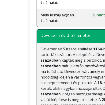
található:
Mely kistáj(ak)ban
Dunánt
található:
Devecser rövid története:
Devecser első írásos említése
1164
-
tartották számon. A település a Deve
században
kapták meg a birtokot, m
században
már jelentős mezővárosk
ma is látható Devecseri vár, amely er
hódoltság idején a vár fontos végvár
is elnéptelenedett és pusztult. A
18.
került, akik nagyban hozzájárultak D
században
virágzó mezőgazdasági é
vasút kiépítése is megerősítette. A
2