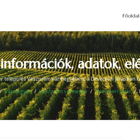
Főoldal
 információk, adatok, el
r település Veszprém vármegyében, a Devecseri járásban ta
Vármegyék
Veszprém vármegye
Devecseri járás