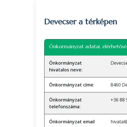
Devecser a térképen
+
Önkormányzat adatai, elérhetősé
−
Önkormányzat
Devecs
hivatalos neve:
Önkormányzat címe:
8460 De
Önkormányzat
+36 88 
telefonszáma:
Önkormányzat email
hivatal