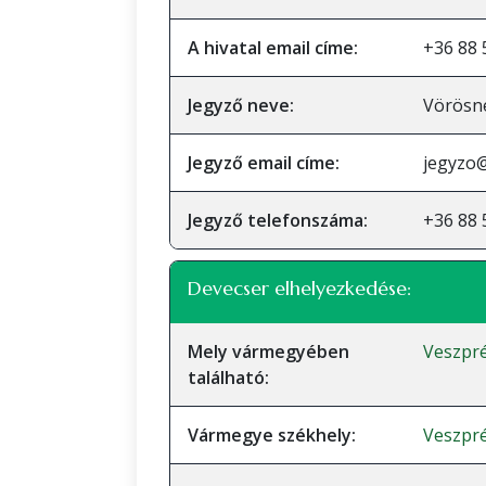
A hivatal email címe:
+36 88 
Jegyző neve:
Vörösn
Jegyző email címe:
jegyzo
Jegyző telefonszáma:
+36 88 
Devecser elhelyezkedése:
Mely vármegyében
Veszpr
található:
Vármegye székhely:
Veszpr