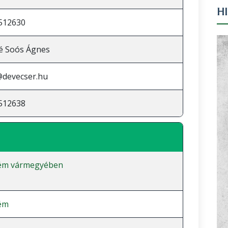
H
512630
é Soós Ágnes
@devecser.hu
512638
ém vármegyében
ém