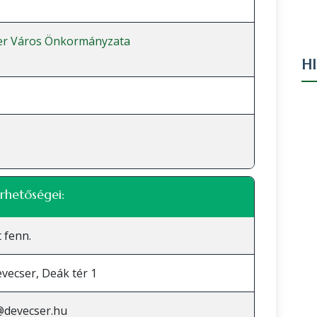
er Város Önkormányzata
H
rhetőségei:
 fenn.
vecser, Deák tér 1
@devecser.hu