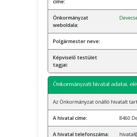
címe:
Önkormányzat
Devecs
weboldala:
Polgármester neve:
Képviselő testület
tagjai:
Önkormányzati hivatal adatai, elé
Az Önkormányzat önálló hivatalt tart
A hivatal címe:
8460 De
A hivatal telefonszáma:
hivatal