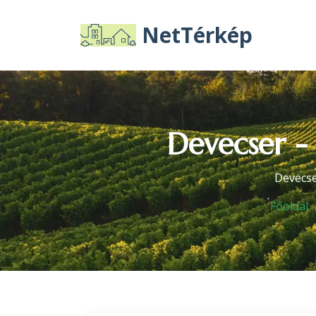
NetTérkép
Devecser -
Devecse
Főoldal