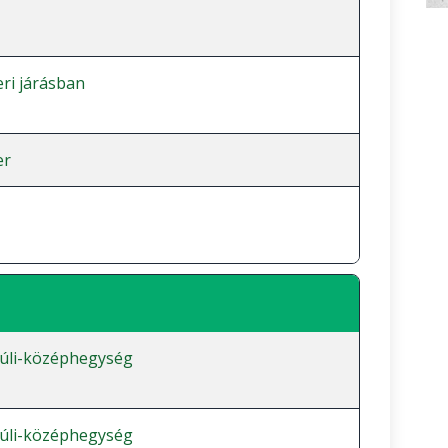
ri járásban
er
:
úli-középhegység
úli-középhegység