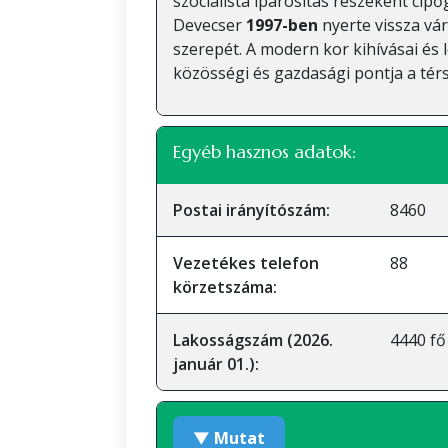
szocialista iparosítás részeként cip
Devecser
1997-ben
nyerte vissza vár
szerepét. A modern kor kihívásai és 
közösségi és gazdasági pontja a tér
Egyéb hasznos adatok:
Postai irányítószám:
8460
Vezetékes telefon
88
körzetszáma:
Lakosságszám (2026.
4440 fő
január 01.):
▼ Mutat