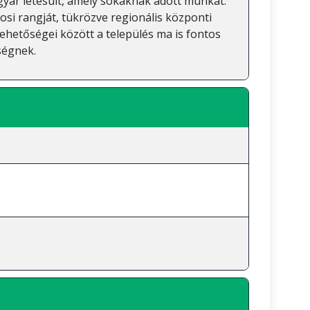
őgyár létesült, amely sokaknak adott munkát.
osi rangját, tükrözve regionális központi
lehetőségei között a település ma is fontos
ségnek.