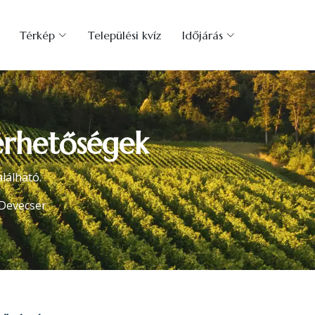
Térkép
Települési kvíz
Időjárás
érhetőségek
lálható.
Devecser