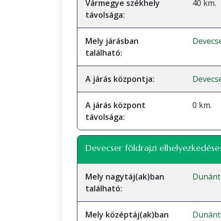
Vármegye székhely
40 km.
távolsága:
Mely járásban
Devecse
található:
A járás központja:
Devecs
A járás központ
0 km.
távolsága:
Devecser földrajzi elhelyezkedése
Mely nagytáj(ak)ban
Dunánt
található:
Mely középtáj(ak)ban
Dunánt