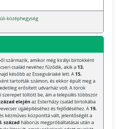
úli-középhegység
ből származik, amikor még királyi birtokként
cseri család nevéhez fűződik, akik a
13.
ajd később az Essegváriaké lett. A
15.
ént tartották számon, és ekkor épült meg a
edetileg erősített udvarház volt. A török
i szerepet töltött be, ám a település többször
 század elején
az Esterházy család birtokába
evecser újjáépítéséhez és fejlődéséhez. A
19.
s kézműves központtá vált, jelentőségét a
0. század
háborús megpróbáltatásai után a