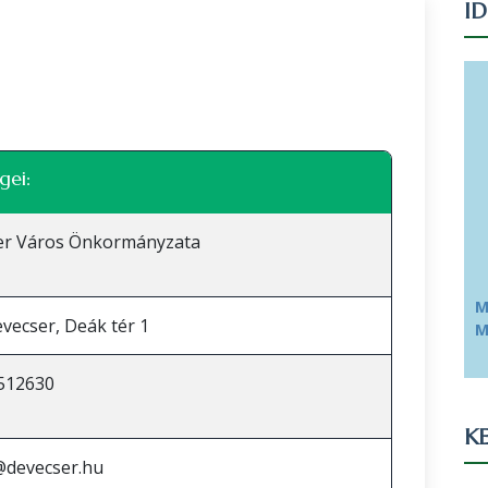
I
Leaflet
|
©
OpenStreetMap
közreműködők
gei:
er Város Önkormányzata
M
vecser, Deák tér 1
M
512630
KE
@devecser.hu