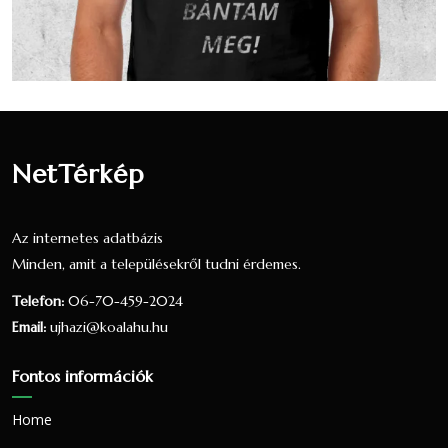
valláshoz
53
3.4 %
3.37 %
sem tartozik
Nem
358
22.93 %
22.73 %
nyilatkozott
Vallási összetétel a 2001-es
NetTérkép
népszámlálás alapján
A 2001-es népszámlálás során 1580 fő
Az internetes adatbázis
nyilatkozott a vallási hovatartozásáról. Ez a
Minden, amit a településekről tudni érdemes.
lakónépesség (1604 fő) 98.5 százaléka. 1505
Telefon:
06-70-459-2024
fő vallotta magát Római katolikus valláshoz
Email:
ujhazi@koalahu.hu
tartozónak, ez a nyilatkozók 95.25 százaléka,
a teljes lakosság 93.83 százaléka.29 fő
Fontos információk
vallotta magát Református valláshoz
tartozónak, ez a nyilatkozók 1.84 százaléka,
Home
a teljes lakosság 1.81 százaléka.4 fő vallotta