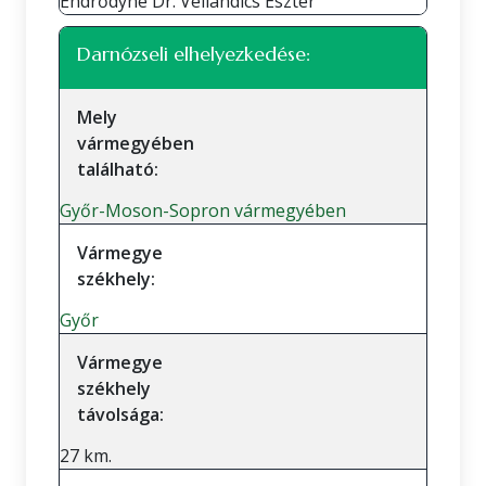
Endrődyné Dr. Veilandics Eszter
Darnózseli elhelyezkedése:
Mely
vármegyében
található:
Győr-Moson-Sopron vármegyében
Vármegye
székhely:
Győr
Vármegye
székhely
távolsága:
27 km.