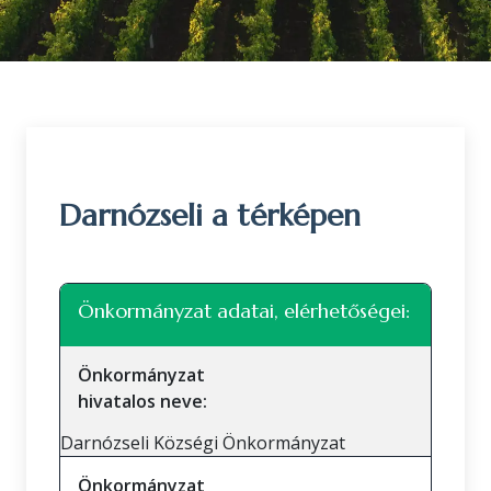
Darnózseli a térképen
Leaflet
|
©
OpenStreetMap
közreműködők
+
Önkormányzat adatai, elérhetőségei:
−
Önkormányzat
hivatalos neve:
Darnózseli Községi Önkormányzat
Önkormányzat