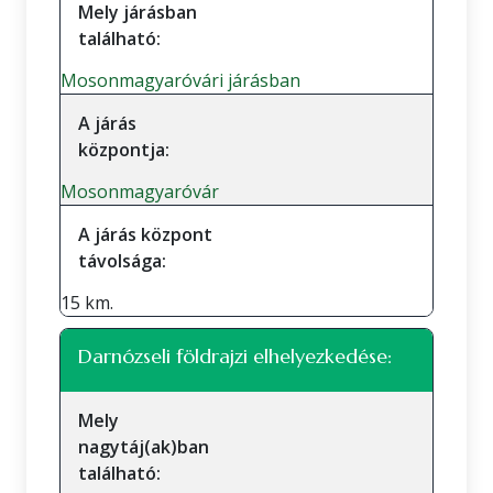
Mely járásban
található:
Mosonmagyaróvári járásban
A járás
központja:
Mosonmagyaróvár
A járás központ
távolsága:
15 km.
Darnózseli földrajzi elhelyezkedése:
Mely
nagytáj(ak)ban
található: