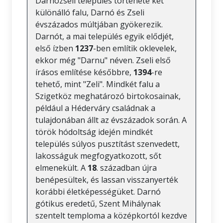
Darnózseli település története két
különálló falu, Darnó és Zseli
évszázados múltjában gyökerezik.
Darnót, a mai település egyik elődjét,
első ízben
1237
-ben említik oklevelek,
ekkor még "Darnu" néven. Zseli első
írásos említése későbbre,
1394
-re
tehető, mint "Zeli". Mindkét falu a
Szigetköz meghatározó birtokosainak,
például a Héderváry családnak a
tulajdonában állt az évszázadok során. A
török hódoltság idején mindkét
település súlyos pusztítást szenvedett,
lakosságuk megfogyatkozott, sőt
elmenekült. A
18
. században újra
benépesültek, és lassan visszanyerték
korábbi életképességüket. Darnó
gótikus eredetű, Szent Mihálynak
szentelt temploma a középkortól kezdve