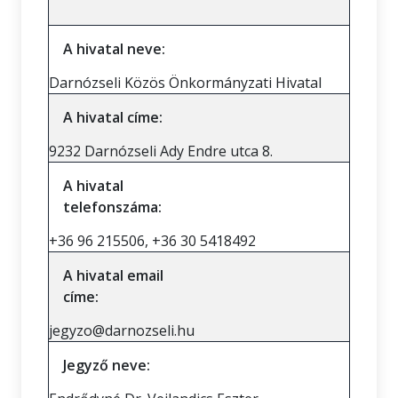
A hivatal neve:
Darnózseli Közös Önkormányzati Hivatal
A hivatal címe:
9232 Darnózseli Ady Endre utca 8.
A hivatal
telefonszáma:
+36 96 215506, +36 30 5418492
A hivatal email
címe:
jegyzo@darnozseli.hu
Jegyző neve: