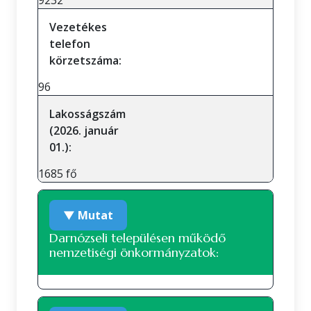
9232
Vezetékes
telefon
körzetszáma:
96
Lakosságszám
(2026. január
01.):
1685 fő
▼ Mutat
Darnózseli településen működő
nemzetiségi önkormányzatok:
A településen jelenleg nem működik