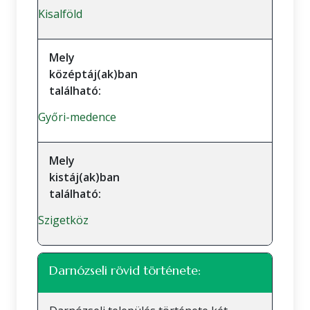
Kisalföld
Mely
középtáj(ak)ban
található:
Győri-medence
Mely
kistáj(ak)ban
található:
Szigetköz
Darnózseli rövid története: