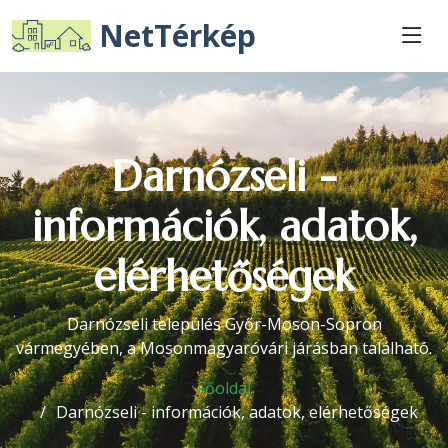
NetTérkép
Darnózseli -
információk, adatok,
elérhetőségek
Darnózseli település Győr-Moson-Sopron
vármegyében, a Mosonmagyaróvári járásban található.
Főoldal
Darnózseli - információk, adatok, elérhetőségek