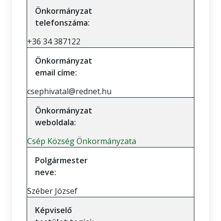
Önkormányzat
telefonszáma:
+36 34 387122
Önkormányzat
email címe:
csephivatal@rednet.hu
Önkormányzat
weboldala:
Csép Község Önkormányzata
Polgármester
neve:
Széber József
Képviselő