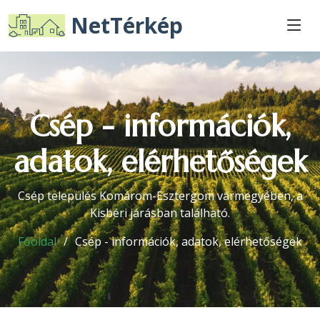
NetTérkép
Csép - információk,
adatok, elérhetőségek
Csép település Komárom-Esztergom vármegyében, a
Kisbéri járásban található.
Főoldal
Csép - információk, adatok, elérhetőségek