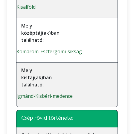
Kisalföld
Mely
középtáj(ak)ban
található:
Komárom-Esztergomi-síkság
Mely
kistáj(ak)ban
található:
Igmánd-Kisbéri-medence
Csép rövid története: