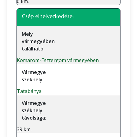
6 km.
Csép elhelyezkedése:
Mely
vármegyében
található:
Komárom-Esztergom vármegyében
Vármegye
székhely:
Tatabánya
Vármegye
székhely
távolsága:
39 km.