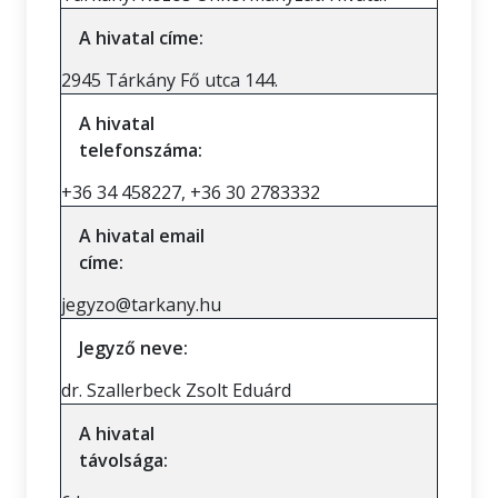
A hivatal címe:
2945 Tárkány Fő utca 144.
A hivatal
telefonszáma:
+36 34 458227, +36 30 2783332
A hivatal email
címe:
jegyzo@tarkany.hu
Jegyző neve:
dr. Szallerbeck Zsolt Eduárd
A hivatal
távolsága: