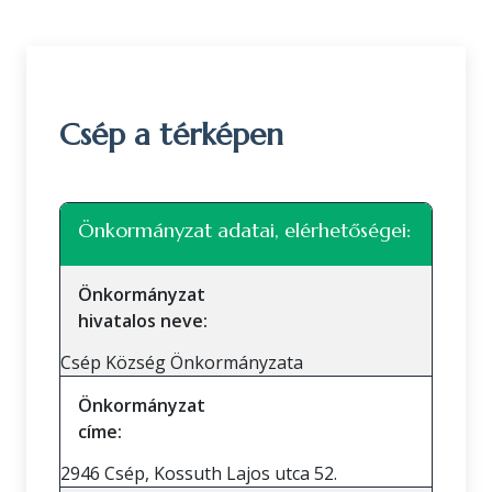
Csép a térképen
Leaflet
|
©
OpenStreetMap
közreműködők
+
Önkormányzat adatai, elérhetőségei:
−
Önkormányzat
hivatalos neve:
Csép Község Önkormányzata
Önkormányzat
címe:
2946 Csép, Kossuth Lajos utca 52.