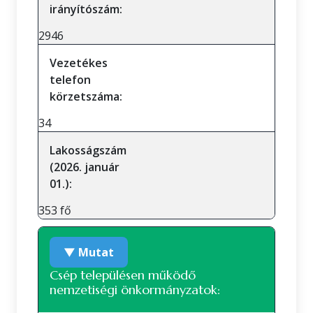
irányítószám:
2946
Vezetékes
telefon
körzetszáma:
34
Lakosságszám
(2026. január
01.):
353 fő
▼ Mutat
Csép településen működő
nemzetiségi önkormányzatok: