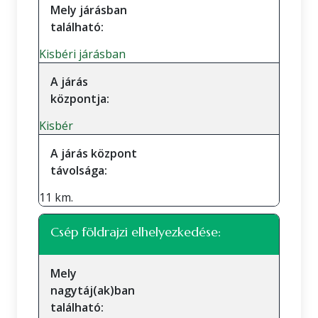
Mely járásban
található:
Kisbéri járásban
A járás
központja:
Kisbér
A járás központ
távolsága:
11 km.
Csép földrajzi elhelyezkedése:
Mely
nagytáj(ak)ban
található: