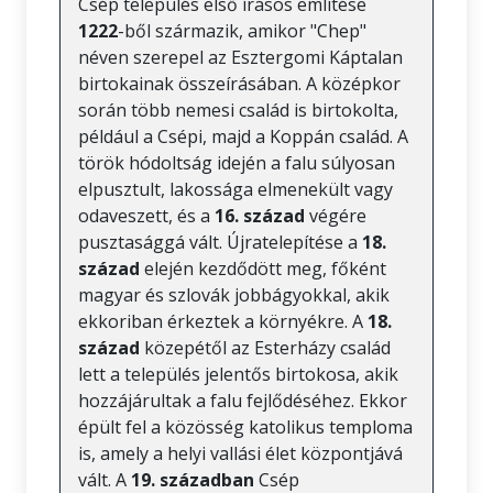
Csép település első írásos említése
1222
-ből származik, amikor "Chep"
néven szerepel az Esztergomi Káptalan
birtokainak összeírásában. A középkor
során több nemesi család is birtokolta,
például a Csépi, majd a Koppán család. A
török hódoltság idején a falu súlyosan
elpusztult, lakossága elmenekült vagy
odaveszett, és a
16. század
végére
pusztasággá vált. Újratelepítése a
18.
század
elején kezdődött meg, főként
magyar és szlovák jobbágyokkal, akik
ekkoriban érkeztek a környékre. A
18.
század
közepétől az Esterházy család
lett a település jelentős birtokosa, akik
hozzájárultak a falu fejlődéséhez. Ekkor
épült fel a közösség katolikus temploma
is, amely a helyi vallási élet központjává
vált. A
19. században
Csép