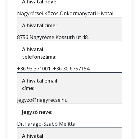
A hivatal neve:
Nagyrécsei Közös Önkormányzati Hivatal
A hivatal címe:
8756 Nagyrécse Kossuth út 48.
A hivatal
telefonszáma:
+36 93 371001, +36 30 6757154
A hivatal email
címe:
jegyzo@nagyrecse.hu
Jegyző neve:
Dr. Faragó-Szabó Melitta
A hivatal