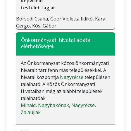
Képviselő
testület tagjai:
Borsodi Csaba, Goór Violetta Ildikó, Karai
Gergő, Kósi Gábor
Önkormányzati hivatal adatai,
elérhetőségei:
Az Önkormányzat közös önkormányzati
hivatalt tart fenn más településekkel. A
hivatal központja
Nagyrécse
településen
található. A Közös Önkormányzati
Hivatalban még az alábbi települések
találhatóak:
Miháld
,
Nagybakónak
,
Nagyrécse
,
Zalaújlak
.