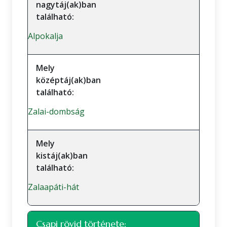
nagytáj(ak)ban
található:
Alpokalja
Mely
középtáj(ak)ban
található:
Zalai-dombság
Mely
kistáj(ak)ban
található:
Zalaapáti-hát
Csapi rövid története: