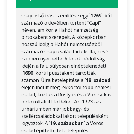
Csapi első írásos említése egy `
1269
`-ből
származó oklevélben történt "Capi"
néven, amikor a Hahót nemzetség
birtokaként szerepelt. A középkorban
hosszú ideig a Hahót nemzetségből
származó Csapi család birtokolta, nevét
is innen nyerhette. A török hódoltság
idején a falu súlyosan elnéptelenedett,
`
1690
` körül pusztaként tartották
számon. Újra betelepítése a `
18. század
`
elején indult meg, ekkortól több nemesi
család, köztük a Rostyak és a Vörösök is
birtokoltak itt földeket. Az `
1773
`-as
urbáriumban már jobbágy- és
zsellércsaládokkal lakott településként
jegyezték. A `
19. században
` a Vörös
család építtette fel a település