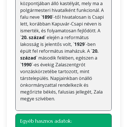
központjában álló kastélyát, mely ma a
polgármesteri hivatalként funkcionál. A
falu neve `
1890
`-től hivatalosan is Csapi
lett, korábban Kapuvár-Csapi néven is
ismerték, és folyamatosan fejlődött. A
`
20. század
` elején a református
lakosság is jelentős volt, `
1929
`-ben
épült fel református imaházuk. A `
20.
század
` második felében, egészen a
`
1990
`-es évekig Zalaszentgrót
vonzáskörzetébe tartozott, mint
társtelepülés. Napjainkban önálló
önkormányzattal rendelkezik és
megőrizte békés, falusias jellegét, Zala
megye szívében.
Egyéb hasznos adatok: