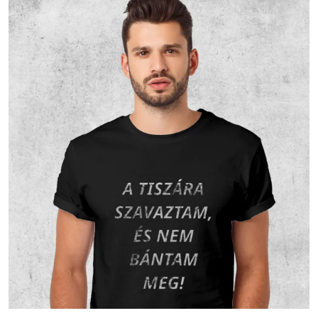
Nem
176.33
298
68.82 %
nyilatkozott
%
Vallási összetétel a 2001-es
népszámlálás alapján
A 2001-es népszámlálás során 392 fő
nyilatkozott a vallási hovatartozásáról. Ez a
lakónépesség (170 fő) 230.59 százaléka.
233 fő vallotta magát Római katolikus
valláshoz tartozónak, ez a nyilatkozók
59.44 százaléka, a teljes lakosság 137.06
százaléka.10 fő vallotta magát Református
valláshoz tartozónak, ez a nyilatkozók 2.55
százaléka, a teljes lakosság 5.88 százaléka.
96 fő úgy nyilatkozott, hogy egy valláshoz
sem tartozik, ez a nyilatkozók 24.49