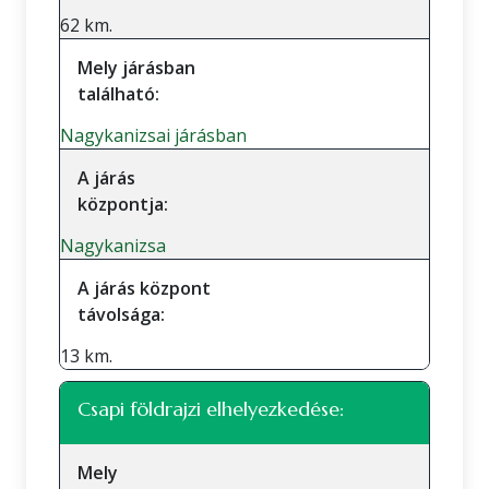
62 km.
Mely járásban
található:
Nagykanizsai járásban
A járás
központja:
Nagykanizsa
A járás központ
távolsága:
13 km.
Csapi földrajzi elhelyezkedése:
Mely