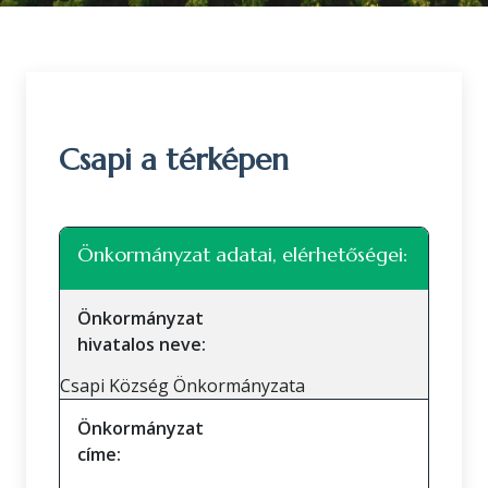
Csapi a térképen
Leaflet
|
©
OpenStreetMap
közreműködők
+
Önkormányzat adatai, elérhetőségei:
−
Önkormányzat
hivatalos neve:
Csapi Község Önkormányzata
Önkormányzat
címe: