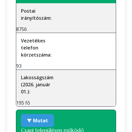
Postai
irányítószám:
8756
Vezetékes
telefon
körzetszáma:
93
Lakosságszám
(2026. január
01.):
195 fő
▼ Mutat
Csapi településen működő