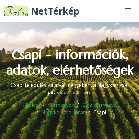
NetTérkép
Csapi - információk,
adatok, elérhetőségek
Csapi település Zala vármegyében, a Nagykanizsai
járásban található.
Főoldal
Vármegyék
Zala vármegye
Nagykanizsai járás
Csapi