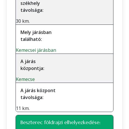
székhely
távolsága:
30 km.
Mely járásban
található:
Kemecsei járásban
A járás
központja:
Kemecse
A járás központ
távolsága:
11 km.
Beszterec földrajzi elhelyezkedése: