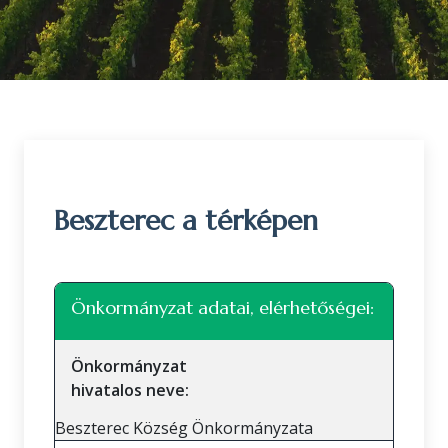
Beszterec a térképen
Leaflet
|
©
OpenStreetMap
közreműködők
+
Önkormányzat adatai, elérhetőségei:
−
Önkormányzat
hivatalos neve:
Beszterec Község Önkormányzata