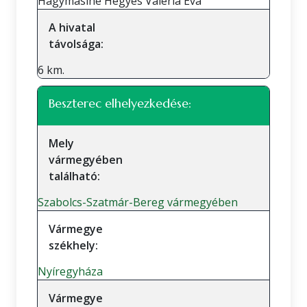
Hagymásiné Hegyes Valéria Éva
A hivatal
távolsága:
6 km.
Beszterec elhelyezkedése:
Mely
vármegyében
található:
Szabolcs-Szatmár-Bereg vármegyében
Vármegye
székhely:
Nyíregyháza
Vármegye