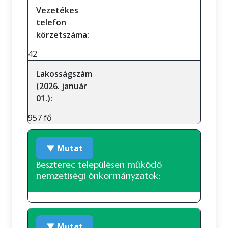
Vezetékes
telefon
körzetszáma:
42
Lakosságszám
(2026. január
01.):
957 fő
▼ Mutat
Beszterec településen működő
nemzetiségi önkormányzatok:
Roma nemzetiségi önkormányzat
▼ Mutat