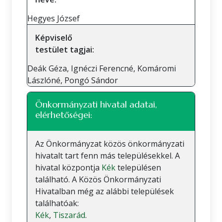
Hegyes József
Képviselő
testület tagjai:
Deák Géza, Ignéczi Ferencné, Komáromi
Lászlóné, Pongó Sándor
Önkormányzati hivatal adatai,
elérhetőségei:
Az Önkormányzat közös önkormányzati
hivatalt tart fenn más településekkel. A
hivatal központja
Kék
településen
található. A Közös Önkormányzati
Hivatalban még az alábbi települések
találhatóak:
Kék
,
Tiszarád
.