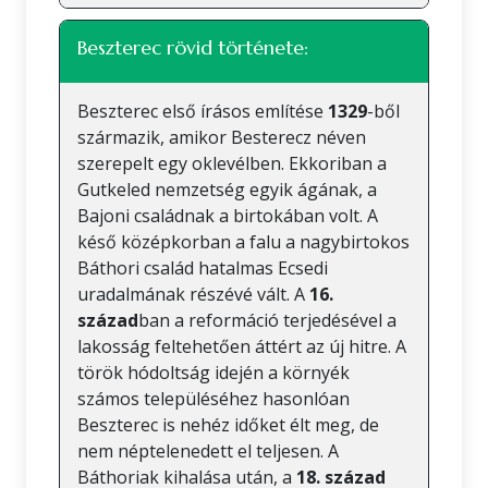
Beszterec rövid története:
Beszterec első írásos említése
1329
-ből
származik, amikor Besterecz néven
szerepelt egy oklevélben. Ekkoriban a
Gutkeled nemzetség egyik ágának, a
Bajoni családnak a birtokában volt. A
késő középkorban a falu a nagybirtokos
Báthori család hatalmas Ecsedi
uradalmának részévé vált. A
16.
század
ban a reformáció terjedésével a
lakosság feltehetően áttért az új hitre. A
török hódoltság idején a környék
számos településéhez hasonlóan
Beszterec is nehéz időket élt meg, de
nem néptelenedett el teljesen. A
Báthoriak kihalása után, a
18. század