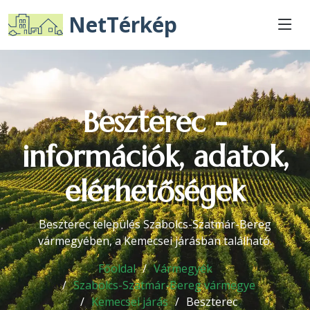
NetTérkép
Beszterec -
információk, adatok,
elérhetőségek
Beszterec település Szabolcs-Szatmár-Bereg
vármegyében, a Kemecsei járásban található.
Főoldal
Vármegyék
Szabolcs-Szatmár-Bereg vármegye
Kemecsei járás
Beszterec