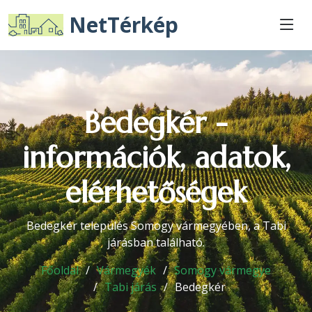
NetTérkép
Bedegkér -
információk, adatok,
elérhetőségek
Bedegkér település Somogy vármegyében, a Tabi
járásban található.
Főoldal
Vármegyék
Somogy vármegye
Tabi járás
Bedegkér