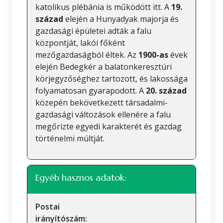
katolikus plébánia is működött itt. A
19.
század
elején a Hunyadyak majorja és
gazdasági épületei adták a falu
központját, lakói főként
mezőgazdaságból éltek. Az
1900-as
évek
elején Bedegkér a balatonkeresztúri
körjegyzőséghez tartozott, és lakossága
folyamatosan gyarapodott. A
20. század
közepén bekövetkezett társadalmi-
gazdasági változások ellenére a falu
megőrizte egyedi karakterét és gazdag
történelmi múltját.
Egyéb hasznos adatok:
Postai
irányítószám: