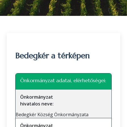
Bedegkér a térképen
Leaflet
|
©
OpenStreetMap
közreműködők
+
Önkormányzat adatai, elérhetőségei:
−
Önkormányzat
hivatalos neve:
Bedegkér Község Önkormányzata
Önkormányzat