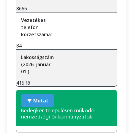
8666
Vezetékes
telefon
körzetszáma:
84
Lakosságszám
(2026. január
01.):
415 fő
▼ Mutat
Bedegkér településen működő
nemzetiségi önkormányzatok: