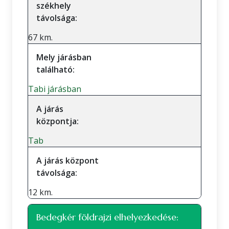
székhely
távolsága:
67 km.
Mely járásban
található:
Tabi járásban
A járás
központja:
Tab
A járás központ
távolsága:
12 km.
Bedegkér földrajzi elhelyezkedése: