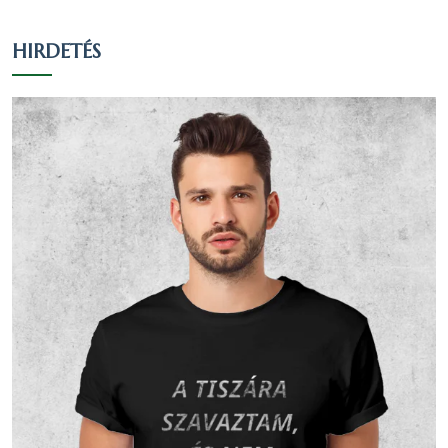
Református
22
5.03 %
4.57 %
HIRDETÉS
Egy
valláshoz
60
13.73 %
12.47 %
sem tartozik
Nem
128
29.29 %
26.61 %
nyilatkozott
Vallási összetétel a 2001-es
népszámlálás alapján
A 2001-es népszámlálás során 547 fő
nyilatkozott a vallási hovatartozásáról. Ez a
lakónépesség (557 fő) 98.2 százaléka. 353
fő vallotta magát Római katolikus valláshoz
tartozónak, ez a nyilatkozók 64.53