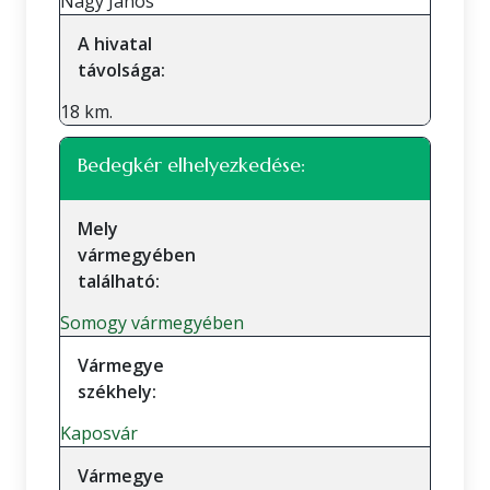
Nagy János
A hivatal
távolsága:
18 km.
Bedegkér elhelyezkedése:
Mely
vármegyében
található:
Somogy vármegyében
Vármegye
székhely:
Kaposvár
Vármegye