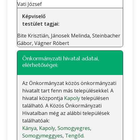
Vati József
Képviselő
testület tagjai:
Bite Krisztián, Jánosek Melinda, Steinbacher
Gábor, Vágner Róbert
Önkormányzati hivatal adatai,
elérhetőségei:
Az Önkormányzat közös önkormányzati
hivatalt tart fenn más településekkel. A
hivatal központja
Kapoly
településen
található. A Közös Önkormányzati
Hivatalban még az alábbi települések
találhatóak:
Kánya
,
Kapoly
,
Somogyegres
,
Somogymeggyes
,
Tengőd
.