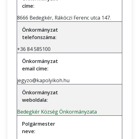
címe:
8666 Bedegkér, Rákóczi Ferenc utca 147.
Önkormányzat
telefonszáma:
+36 84 585100
Önkormányzat
email címe:
jegyzo@kapolyikoh.hu
Önkormányzat
weboldala:
Bedegkér Község Önkormányzata
Polgármester
neve: