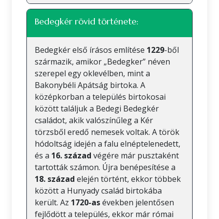
Bedegkér rövid története:
Bedegkér első írásos említése
1229
-ből
származik, amikor „Bedegker” néven
szerepel egy oklevélben, mint a
Bakonybéli Apátság birtoka. A
középkorban a település birtokosai
között találjuk a Bedegi Bedegkér
családot, akik valószínűleg a Kér
törzsből eredő nemesek voltak. A török
hódoltság idején a falu elnéptelenedett,
és a
16. század
végére már pusztaként
tartották számon. Újra benépesítése a
18. század
elején történt, ekkor többek
között a Hunyady család birtokába
került. Az
1720-as
években jelentősen
fejlődött a település, ekkor már római