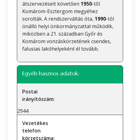
átszervezéseit követően
1950
-től
Komárom-Esztergom megyéhez
sorolták. A rendszerváltás óta,
1990
-től
önálló helyi önkormányzattal működik,
miközben a 21. században Győr és
Komárom vonzáskörzetének csendes,
falusias lakóhelyeként él tovább.
Egyéb hasznos adatok:
Postai
irányítószám:
2944
Vezetékes
telefon
körzetszáma: