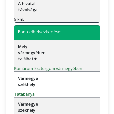
A hivatal
távolsága:
5 km.
Bana elhelyezkedése:
Mely
vármegyében
található:
Komárom-Esztergom vármegyében
Vármegye
székhely:
Tatabánya
Vármegye
székhely