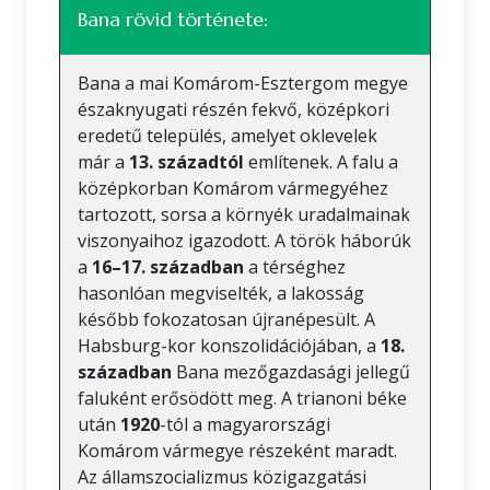
Bana rövid története:
Bana a mai Komárom-Esztergom megye
északnyugati részén fekvő, középkori
eredetű település, amelyet oklevelek
már a
13. századtól
említenek. A falu a
középkorban Komárom vármegyéhez
tartozott, sorsa a környék uradalmainak
viszonyaihoz igazodott. A török háborúk
a
16–17. században
a térséghez
hasonlóan megviselték, a lakosság
később fokozatosan újranépesült. A
Habsburg-kor konszolidációjában, a
18.
században
Bana mezőgazdasági jellegű
faluként erősödött meg. A trianoni béke
után
1920
-tól a magyarországi
Komárom vármegye részeként maradt.
Az államszocializmus közigazgatási