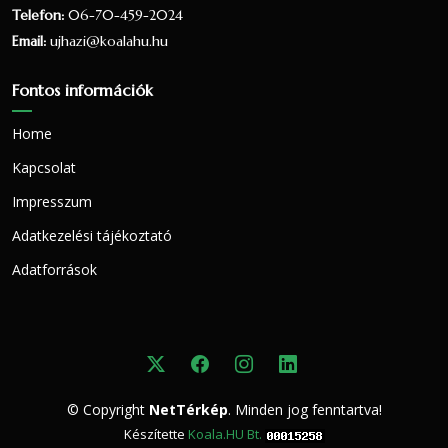
Telefon:
06-70-459-2024
Vallási összetétel a 2001-es
Email:
ujhazi@koalahu.hu
népszámlálás alapján
Fontos információk
A 2001-es népszámlálás során 1733 fő
Home
nyilatkozott a vallási hovatartozásáról. Ez a
lakónépesség (1753 fő) 98.86 százaléka. 1079
Kapcsolat
fő vallotta magát Római katolikus valláshoz
Impresszum
tartozónak, ez a nyilatkozók 62.26 százaléka,
Adatkezelési tájékoztató
a teljes lakosság 61.55 százaléka.358 fő
vallotta magát Református valláshoz
Adatforrások
tartozónak, ez a nyilatkozók 20.66 százaléka,
a teljes lakosság 20.42 százaléka.92 fő
vallotta magát Evangélikus valláshoz
tartozónak, ez a nyilatkozók 5.31 százaléka,
a teljes lakosság 5.25 százaléka.
© Copyright
NetTérkép
. Minden jog fenntartva!
116 fő úgy nyilatkozott, hogy egy valláshoz
Készítette
Koala.HU Bt.