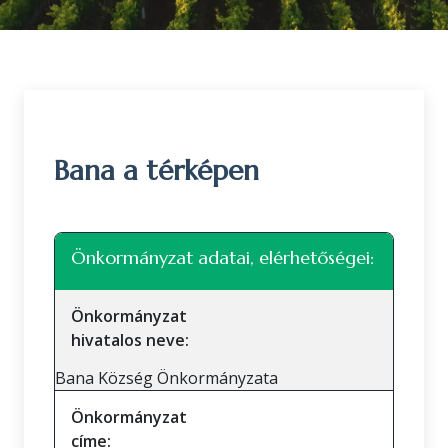
Bana a térképen
Leaflet
|
©
OpenStreetMap
közreműködők
+
Önkormányzat adatai, elérhetőségei:
−
Önkormányzat
hivatalos neve:
Bana Község Önkormányzata
Önkormányzat
címe: