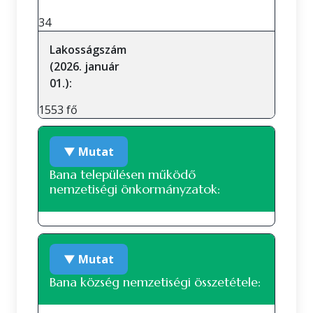
34
Lakosságszám
(2026. január
01.):
1553 fő
▼ Mutat
Bana településen működő
nemzetiségi önkormányzatok:
Roma nemzetiségi önkormányzat
▼ Mutat
Bana község nemzetiségi összetétele: