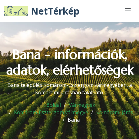
NetTérkép
Bana - információk,
adatok, elérhetőségek
Bana település Komárom-Esztergom vármegyében, a
Komáromi járásban található.
Főoldal
Vármegyék
Komárom-Esztergom vármegye
Komáromi járás
Bana