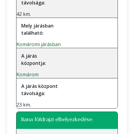
távolsága:
42 km.
Mely járásban
található:
Komáromi járásban
A járás
központja:
Komárom
A járás központ
távolsága:
23 km.
Bana földrajzi elhelyezkedése: