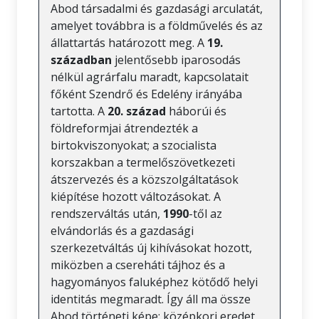
Abod társadalmi és gazdasági arculatát,
amelyet továbbra is a földművelés és az
állattartás határozott meg. A
19.
században
jelentősebb iparosodás
nélkül agrárfalu maradt, kapcsolatait
főként Szendrő és Edelény irányába
tartotta. A
20. század
háborúi és
földreformjai átrendezték a
birtokviszonyokat; a szocialista
korszakban a termelőszövetkezeti
átszervezés és a közszolgáltatások
kiépítése hozott változásokat. A
rendszerváltás után,
1990
-től az
elvándorlás és a gazdasági
szerkezetváltás új kihívásokat hozott,
miközben a csereháti tájhoz és a
hagyományos faluképhez kötődő helyi
identitás megmaradt. Így áll ma össze
Abod történeti képe: középkori eredet,