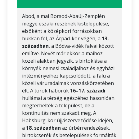
Abod, a mai Borsod-Abaúj-Zemplén
megye északi részének kistelepülése,
elsőként a középkori forrásokban
bukkan fel, az Árpád-kor végén, a
13.
században
, a Bódva-vidék falvai között
említve. Nevét már ekkor a maihoz
közeli alakban jegyzik, s birtoklása a
környék nemesi családjaihoz és egyházi
intézményeihez kapcsolódott, a falu a
közeli váruradalmak vonzáskörzetében
élt. A török háborúk
16–17. századi
hullámai a térség egészéhez hasonlóan
megterhelték a települést, de a
kontinuitás nem szakadt meg. A
Habsburg-kor újjászerveződése idején,
a
18. században
az úrbérrendezések,
birtokcserék és betelepülések formálták