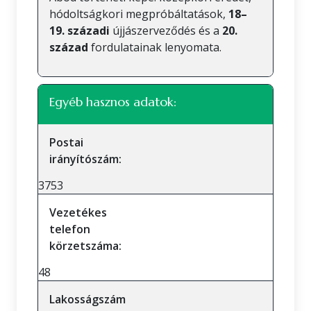
hódoltságkori megpróbáltatások,
18–
19. századi
újjászerveződés és a
20.
század
fordulatainak lenyomata.
Egyéb hasznos adatok:
Postai
irányítószám:
3753
Vezetékes
telefon
körzetszáma:
48
Lakosságszám