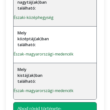
nagytáj(ak)ban
található:
Északi-középhegység
Mely
középtáj(ak)ban
található:
Észak-magyarországi-medencék
Mely
kistáj(ak)ban
található:
Észak-magyarországi-medencék
Abod rövid története: