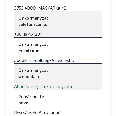
3753 ABOD, MAGYAR út 42
Önkormányzat
telefonszáma:
+36 48 461201
Önkormányzat
email címe:
abodikirendeltseg@edeleny.hu
Önkormányzat
weboldala:
Abod Község Önkormányzata
Polgármester
neve:
Rescsánszki Bertalanné