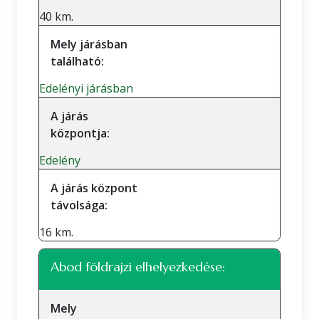
40 km.
Mely járásban
található:
Edelényi járásban
A járás
központja:
Edelény
A járás központ
távolsága:
16 km.
Abod földrajzi elhelyezkedése:
Mely