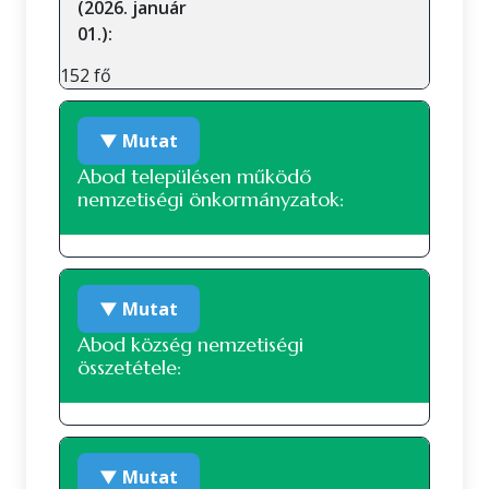
(2026. január
01.):
152 fő
▼ Mutat
Abod településen működő
nemzetiségi önkormányzatok:
Ruszin nemzetiségi önkormányzat
▼ Mutat
Abod község nemzetiségi
összetétele:
Nemzetiségi összetétel a 2022-es
▼ Mutat
népszámlálás alapján