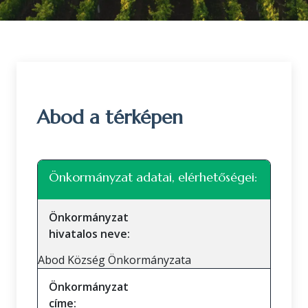
Abod a térképen
Leaflet
|
©
OpenStreetMap
közreműködők
+
Önkormányzat adatai, elérhetőségei:
−
Önkormányzat
hivatalos neve:
Abod Község Önkormányzata
Önkormányzat
címe: