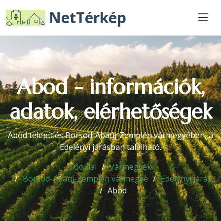
NetTérkép
Abod - információk,
adatok, elérhetőségek
Abod település Borsod-Abaúj-Zemplén vármegyében, a
Edelényi járásban található.
Főoldal
Vármegyék
Borsod-Abaúj-Zemplén vármegye
Edelényi járás
Abod