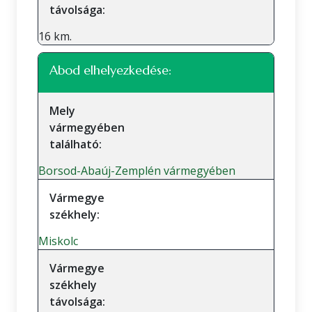
távolsága:
16 km.
Abod elhelyezkedése:
Mely
vármegyében
található:
Borsod-Abaúj-Zemplén vármegyében
Vármegye
székhely:
Miskolc
Vármegye
székhely
távolsága: